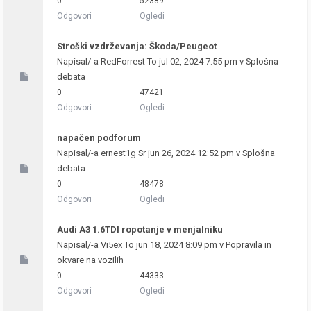
0
52389
Odgovori
Ogledi
Stroški vzdrževanja: Škoda/Peugeot
Napisal/-a
RedForrest
To jul 02, 2024 7:55 pm v
Splošna
debata
0
47421
Odgovori
Ogledi
napačen podforum
Napisal/-a
ernest1g
Sr jun 26, 2024 12:52 pm v
Splošna
debata
0
48478
Odgovori
Ogledi
Audi A3 1.6TDI ropotanje v menjalniku
Napisal/-a
Vi5ex
To jun 18, 2024 8:09 pm v
Popravila in
okvare na vozilih
0
44333
Odgovori
Ogledi