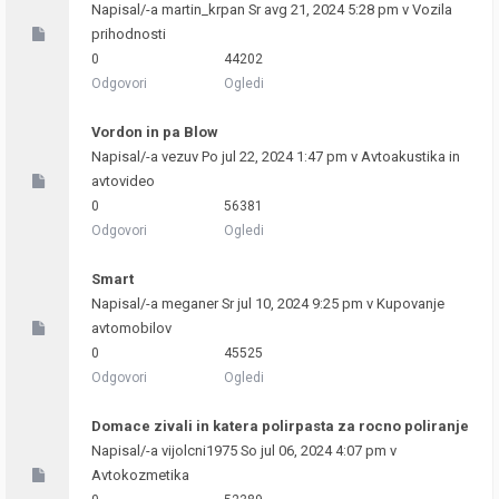
Napisal/-a
martin_krpan
Sr avg 21, 2024 5:28 pm v
Vozila
prihodnosti
0
44202
Odgovori
Ogledi
Vordon in pa Blow
Napisal/-a
vezuv
Po jul 22, 2024 1:47 pm v
Avtoakustika in
avtovideo
0
56381
Odgovori
Ogledi
Smart
Napisal/-a
meganer
Sr jul 10, 2024 9:25 pm v
Kupovanje
avtomobilov
0
45525
Odgovori
Ogledi
Domace zivali in katera polirpasta za rocno poliranje
Napisal/-a
vijolcni1975
So jul 06, 2024 4:07 pm v
Avtokozmetika