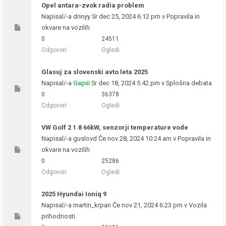
Opel antara-zvok radia problem
Napisal/-a
drinyy
Sr dec 25, 2024 6:12 pm v
Popravila in
okvare na vozilih
0
24511
Odgovori
Ogledi
Glasuj za slovenski avto leta 2025
Napisal/-a
Gapiii
Sr dec 18, 2024 5:42 pm v
Splošna debata
0
36378
Odgovori
Ogledi
VW Golf 2 1.8 66kW, senzorji temperature vode
Napisal/-a
guslovd
Če nov 28, 2024 10:24 am v
Popravila in
okvare na vozilih
0
25286
Odgovori
Ogledi
2025 Hyundai Ioniq 9
Napisal/-a
martin_krpan
Če nov 21, 2024 6:23 pm v
Vozila
prihodnosti