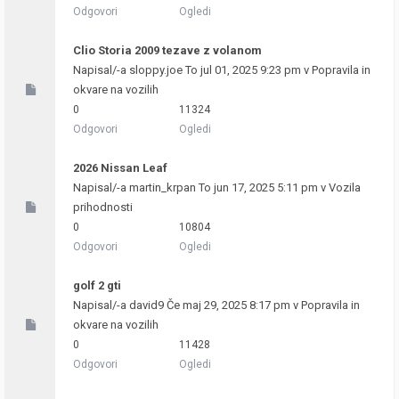
Odgovori
Ogledi
Clio Storia 2009 tezave z volanom
Napisal/-a
sloppy.joe
To jul 01, 2025 9:23 pm v
Popravila in
okvare na vozilih
0
11324
Odgovori
Ogledi
2026 Nissan Leaf
Napisal/-a
martin_krpan
To jun 17, 2025 5:11 pm v
Vozila
prihodnosti
0
10804
Odgovori
Ogledi
golf 2 gti
Napisal/-a
david9
Če maj 29, 2025 8:17 pm v
Popravila in
okvare na vozilih
0
11428
Odgovori
Ogledi