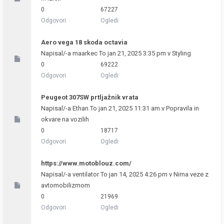
0
67227
Odgovori
Ogledi
Aero vega 18 skoda octavia
Napisal/-a
maarkec
To jan 21, 2025 3:35 pm v
Styling
0
69222
Odgovori
Ogledi
Peugeot 307SW prtljažnik vrata
Napisal/-a
Ethan
To jan 21, 2025 11:31 am v
Popravila in
okvare na vozilih
0
18717
Odgovori
Ogledi
https://www.motoblouz.com/
Napisal/-a
ventilator
To jan 14, 2025 4:26 pm v
Nima veze z
avtomobilizmom
0
21969
Odgovori
Ogledi