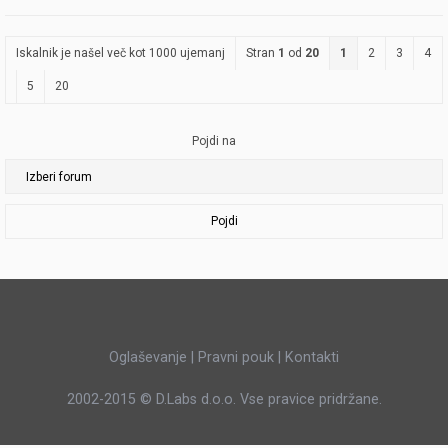
Iskalnik je našel več kot 1000 ujemanj
Stran
1
od
20
1
2
3
4
5
20
Pojdi na
Pojdi
Oglaševanje
|
Pravni pouk
|
Kontakti
2002-2015 ©
D.Labs d.o.o.
Vse pravice pridržane.