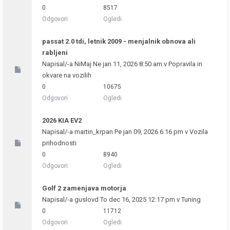
0
8517
Odgovori
Ogledi
passat 2.0 tdi, letnik 2009 - menjalnik obnova ali
rabljeni
Napisal/-a
NiMaj
Ne jan 11, 2026 8:50 am v
Popravila in
okvare na vozilih
0
10675
Odgovori
Ogledi
2026 KIA EV2
Napisal/-a
martin_krpan
Pe jan 09, 2026 6:16 pm v
Vozila
prihodnosti
0
8940
Odgovori
Ogledi
Golf 2 zamenjava motorja
Napisal/-a
guslovd
To dec 16, 2025 12:17 pm v
Tuning
0
11712
Odgovori
Ogledi