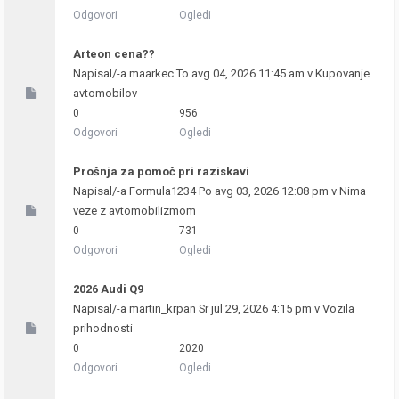
Odgovori
Ogledi
Arteon cena??
Napisal/-a
maarkec
To avg 04, 2026 11:45 am v
Kupovanje
avtomobilov
0
956
Odgovori
Ogledi
Prošnja za pomoč pri raziskavi
Napisal/-a
Formula1234
Po avg 03, 2026 12:08 pm v
Nima
veze z avtomobilizmom
0
731
Odgovori
Ogledi
2026 Audi Q9
Napisal/-a
martin_krpan
Sr jul 29, 2026 4:15 pm v
Vozila
prihodnosti
0
2020
Odgovori
Ogledi