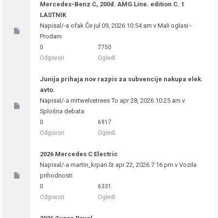
Mercedes-Benz C, 200d. AMG Line. edition C. 1
LASTNIK
Napisal/-a
ofak
Če jul 09, 2026 10:54 am v
Mali oglasi -
Prodam
0
7750
Odgovori
Ogledi
Junija prihaja nov razpis za subvencije nakupa elek.
avto.
Napisal/-a
mrtwelvetrees
To apr 28, 2026 10:25 am v
Splošna debata
0
6917
Odgovori
Ogledi
2026 Mercedes C Electric
Napisal/-a
martin_krpan
Sr apr 22, 2026 7:16 pm v
Vozila
prihodnosti
0
6331
Odgovori
Ogledi