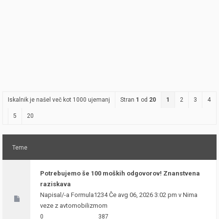
Iskalnik je našel več kot 1000 ujemanj
Stran
1
od
20
1
2
3
4
5
20
Teme
Potrebujemo še 100 moških odgovorov! Znanstvena
raziskava
Napisal/-a
Formula1234
Če avg 06, 2026 3:02 pm v
Nima
veze z avtomobilizmom
0
387