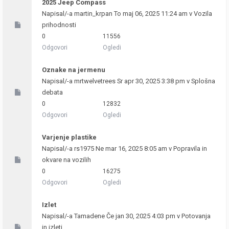
2025 Jeep Compass
Napisal/-a
martin_krpan
To maj 06, 2025 11:24 am v
Vozila
prihodnosti
0
11556
Odgovori
Ogledi
Oznake na jermenu
Napisal/-a
mrtwelvetrees
Sr apr 30, 2025 3:38 pm v
Splošna
debata
0
12832
Odgovori
Ogledi
Varjenje plastike
Napisal/-a
rs1975
Ne mar 16, 2025 8:05 am v
Popravila in
okvare na vozilih
0
16275
Odgovori
Ogledi
Izlet
Napisal/-a
Tamadene
Če jan 30, 2025 4:03 pm v
Potovanja
in izleti