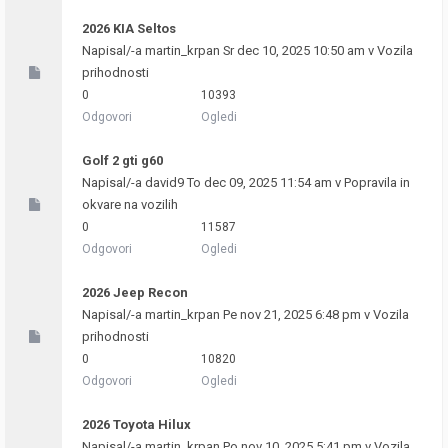
2026 KIA Seltos
Napisal/-a
martin_krpan
Sr dec 10, 2025 10:50 am v
Vozila
prihodnosti
0
10393
Odgovori
Ogledi
Golf 2 gti g60
Napisal/-a
david9
To dec 09, 2025 11:54 am v
Popravila in
okvare na vozilih
0
11587
Odgovori
Ogledi
2026 Jeep Recon
Napisal/-a
martin_krpan
Pe nov 21, 2025 6:48 pm v
Vozila
prihodnosti
0
10820
Odgovori
Ogledi
2026 Toyota Hilux
Napisal/-a
martin_krpan
Po nov 10, 2025 5:41 pm v
Vozila