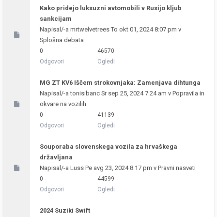
Kako pridejo luksuzni avtomobili v Rusijo kljub
sankcijam
Napisal/-a
mrtwelvetrees
To okt 01, 2024 8:07 pm v
Splošna debata
0
46570
Odgovori
Ogledi
MG ZT KV6 Iščem strokovnjaka: Zamenjava dihtunga
Napisal/-a
tonisibanc
Sr sep 25, 2024 7:24 am v
Popravila in
okvare na vozilih
0
41139
Odgovori
Ogledi
Souporaba slovenskega vozila za hrvaškega
državljana
Napisal/-a
Luss
Pe avg 23, 2024 8:17 pm v
Pravni nasveti
0
44599
Odgovori
Ogledi
2024 Suziki Swift