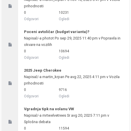
prihodnosti
0
10231
Odgovori
Ogledi
Poceni avtoličar (budget varianta)?
Napisal/-a
photot
Po sep 29, 2025 11:40 pm v
Popravila in
okvare na vozilih
0
10694
Odgovori
Ogledi
2025 Jeep Cherokee
Napisal/-a
martin_krpan
Pe avg 22, 2025 4:11 pm v
Vozila
prihodnosti
0
9716
Odgovori
Ogledi
Vgradnja tipk na volanu VW
Napisal/-a
mrtwelvetrees
Sr avg 20, 2025 7:11 pm v
Splošna debata
0
11594