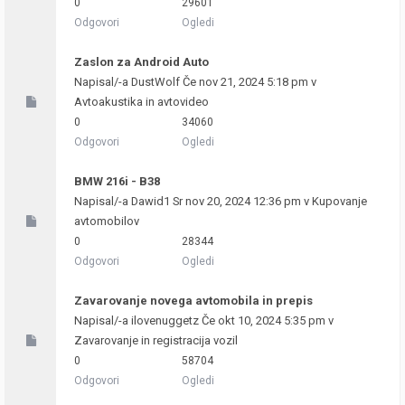
0
29601
Odgovori
Ogledi
Zaslon za Android Auto
Napisal/-a
DustWolf
Če nov 21, 2024 5:18 pm v
Avtoakustika in avtovideo
0
34060
Odgovori
Ogledi
BMW 216i - B38
Napisal/-a
Dawid1
Sr nov 20, 2024 12:36 pm v
Kupovanje
avtomobilov
0
28344
Odgovori
Ogledi
Zavarovanje novega avtomobila in prepis
Napisal/-a
ilovenuggetz
Če okt 10, 2024 5:35 pm v
Zavarovanje in registracija vozil
0
58704
Odgovori
Ogledi