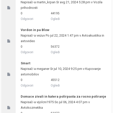
Napisal/-a
martin_krpan
Sr avg 21, 2024 5:28 pm v
Vozila
prihodnosti
0
44195
Odgovori
Ogledi
Vordon in pa Blow
Napisal/-a
vezuv
Po jul 22, 2024 1:47 pm v
Avtoakustika in
avtovideo
0
56372
Odgovori
Ogledi
Smart
Napisal/-a
meganer
Sr jul 10, 2024 9:25 pm v
Kupovanje
avtomobilov
0
45512
Odgovori
Ogledi
Domace zivali in katera polirpasta za rocno poliranje
Napisal/-a
vijolcni1975
So jul 06, 2024 4:07 pm v
Avtokozmetika