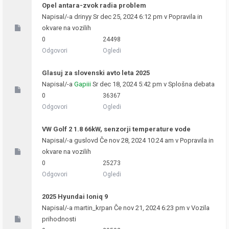
Opel antara-zvok radia problem
Napisal/-a
drinyy
Sr dec 25, 2024 6:12 pm v
Popravila in
okvare na vozilih
0
24498
Odgovori
Ogledi
Glasuj za slovenski avto leta 2025
Napisal/-a
Gapiii
Sr dec 18, 2024 5:42 pm v
Splošna debata
0
36367
Odgovori
Ogledi
VW Golf 2 1.8 66kW, senzorji temperature vode
Napisal/-a
guslovd
Če nov 28, 2024 10:24 am v
Popravila in
okvare na vozilih
0
25273
Odgovori
Ogledi
2025 Hyundai Ioniq 9
Napisal/-a
martin_krpan
Če nov 21, 2024 6:23 pm v
Vozila
prihodnosti