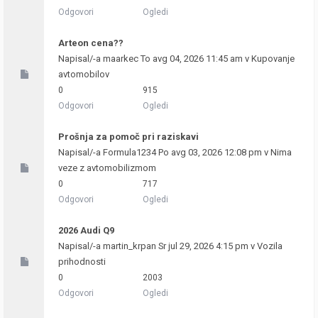
Odgovori
Ogledi
Arteon cena??
Napisal/-a
maarkec
To avg 04, 2026 11:45 am v
Kupovanje
avtomobilov
0
915
Odgovori
Ogledi
Prošnja za pomoč pri raziskavi
Napisal/-a
Formula1234
Po avg 03, 2026 12:08 pm v
Nima
veze z avtomobilizmom
0
717
Odgovori
Ogledi
2026 Audi Q9
Napisal/-a
martin_krpan
Sr jul 29, 2026 4:15 pm v
Vozila
prihodnosti
0
2003
Odgovori
Ogledi