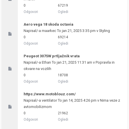
0
67219
Odgovori
Ogledi
Aero vega 18 skoda octavia
Napisal/-a
maarkec
To jan 21, 2025 3:35 pm v
Styling
0
69214
Odgovori
Ogledi
Peugeot 307SW prtljažnik vrata
Napisal/-a
Ethan
To jan 21, 2025 11:31 am v
Popravila in
okvare na vozilih
0
18708
Odgovori
Ogledi
https://www.motoblouz.com/
Napisal/-a
ventilator
To jan 14, 2025 4:26 pm v
Nima veze z
avtomobilizmom
0
21962
Odgovori
Ogledi