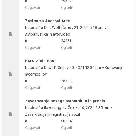
0
29592
Odgovori
Ogledi
Zaslon za Android Auto
Napisal/-a
DustWolf
Če nov 21, 2024 5:18 pm v
Avtoakustika in avtovideo
0
34051
Odgovori
Ogledi
BMW 216i - B38
Napisal/-a
Dawid1
Sr nov 20, 2024 12:36 pm v
Kupovanje
avtomobilov
0
28333
Odgovori
Ogledi
Zavarovanje novega avtomobila in prepis
Napisal/-a
ilovenuggetz
Če okt 10, 2024 5:35 pm v
Zavarovanje in registracija vozil
0
58694
Odgovori
Ogledi