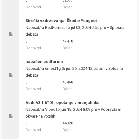
0
52377
Odgovori
Ogledi
Stroški vzdrževanja: Škoda/Peugeot
Napisal/-a
RedForrest
To jul 02, 2024 7:55 pm v
Splošna
debata
0
47410
Odgovori
Ogledi
napačen podforum
Napisal/-a
ernest1g
Sr jun 26, 2024 12:52 pm v
Splošna
debata
0
48468
Odgovori
Ogledi
Audi A3 1.6TDI ropotanje v menjalniku
Napisal/-a
Vi5ex
To jun 18, 2024 8:09 pm v
Popravila in
okvare na vozilih
0
44326
Odgovori
Ogledi