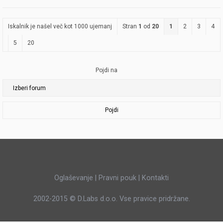
Iskalnik je našel več kot 1000 ujemanj
Stran
1
od
20
1
2
3
4
5
20
Pojdi na
Pojdi
Oglaševanje
|
Pravni pouk
|
Kontakti
2002-2015 ©
D.Labs d.o.o.
Vse pravice pridržane.