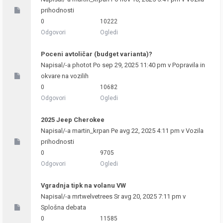
prihodnosti
0
10222
Odgovori
Ogledi
Poceni avtoličar (budget varianta)?
Napisal/-a
photot
Po sep 29, 2025 11:40 pm v
Popravila in
okvare na vozilih
0
10682
Odgovori
Ogledi
2025 Jeep Cherokee
Napisal/-a
martin_krpan
Pe avg 22, 2025 4:11 pm v
Vozila
prihodnosti
0
9705
Odgovori
Ogledi
Vgradnja tipk na volanu VW
Napisal/-a
mrtwelvetrees
Sr avg 20, 2025 7:11 pm v
Splošna debata
0
11585