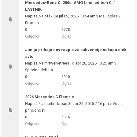
Mercedes-Benz C, 200d. AMG Line. edition C. 1
LASTNIK
Napisal/-a
ofak
Če jul 09, 2026 10:54 am v
Mali oglasi -
Prodam
0
7728
Odgovori
Ogledi
Junija prihaja nov razpis za subvencije nakupa elek.
avto.
Napisal/-a
mrtwelvetrees
To apr 28, 2026 10:25 am v
Splošna debata
0
6910
Odgovori
Ogledi
2026 Mercedes C Electric
Napisal/-a
martin_krpan
Sr apr 22, 2026 7:16 pm v
Vozila
prihodnosti
0
6316
Odgovori
Ogledi