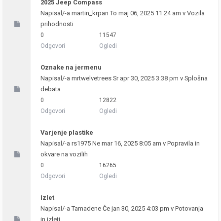
2025 Jeep Compass
Napisal/-a
martin_krpan
To maj 06, 2025 11:24 am v
Vozila
prihodnosti
0
11547
Odgovori
Ogledi
Oznake na jermenu
Napisal/-a
mrtwelvetrees
Sr apr 30, 2025 3:38 pm v
Splošna
debata
0
12822
Odgovori
Ogledi
Varjenje plastike
Napisal/-a
rs1975
Ne mar 16, 2025 8:05 am v
Popravila in
okvare na vozilih
0
16265
Odgovori
Ogledi
Izlet
Napisal/-a
Tamadene
Če jan 30, 2025 4:03 pm v
Potovanja
in izleti