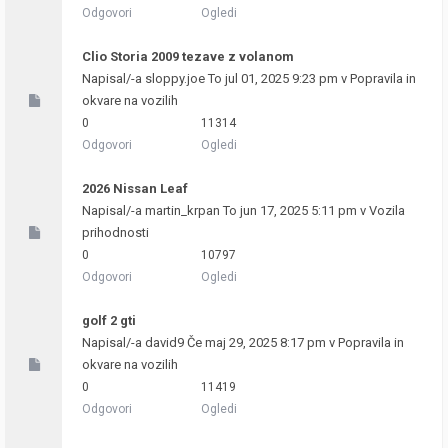
Odgovori
Ogledi
Clio Storia 2009 tezave z volanom
Napisal/-a
sloppy.joe
To jul 01, 2025 9:23 pm v
Popravila in
okvare na vozilih
0
11314
Odgovori
Ogledi
2026 Nissan Leaf
Napisal/-a
martin_krpan
To jun 17, 2025 5:11 pm v
Vozila
prihodnosti
0
10797
Odgovori
Ogledi
golf 2 gti
Napisal/-a
david9
Če maj 29, 2025 8:17 pm v
Popravila in
okvare na vozilih
0
11419
Odgovori
Ogledi