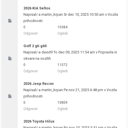
2026 KIA Seltos
Napisal/-a
martin_krpan
Sr dec 10, 2025 10:50 am v
Vozila
prihodnosti
0
10384
Odgovori
Ogledi
Golf 2 gti g60
Napisal/-a
david9
To dec 09, 2025 11:54 am v
Popravila in
okvare na vozilih
0
11572
Odgovori
Ogledi
2026 Jeep Recon
Napisal/-a
martin_krpan
Pe nov 21, 2025 6:48 pm v
Vozila
prihodnosti
0
10809
Odgovori
Ogledi
2026 Toyota Hilux
Napisal/-a
martin_krpan
Po nov 10, 2025 5:41 pm v
Vozila