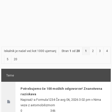
Iskalnik je našel več kot 1000 ujemanj
Stran
1
od
20
1
2
3
4
5
20
Teme
Potrebujemo še 100 moških odgovorov! Znanstvena
raziskava
Napisal/-a
Formula1234
Če avg 06, 2026 3:02 pm v
Nima
veze z avtomobilizmom
0
346