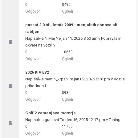
0
8499
Odgovori
Ogledi
passat 2.0 tdi, letnik 2009 - menjalnik obnova ali
rabljeni
Napisal/-a
NiMaj
Ne jan 11, 2026 8:50 am v
Popravila in
okvare na vozilih
0
10650
Odgovori
Ogledi
2026 KIA EV2
Napisal/-a
martin_krpan
Pe jan 09, 2026 6:16 pm v
Vozila
prihodnosti
0
8934
Odgovori
Ogledi
Golf 2 zamenjava motorja
Napisal/-a
guslovd
To dec 16, 2025 12:17 pm v
Tuning
0
11700
Odgovori
Ogledi