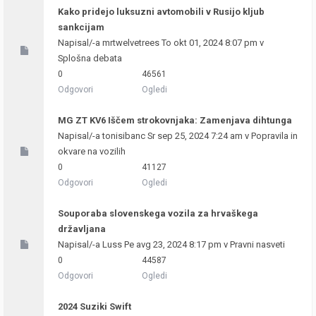
Kako pridejo luksuzni avtomobili v Rusijo kljub
sankcijam
Napisal/-a
mrtwelvetrees
To okt 01, 2024 8:07 pm v
Splošna debata
0
46561
Odgovori
Ogledi
MG ZT KV6 Iščem strokovnjaka: Zamenjava dihtunga
Napisal/-a
tonisibanc
Sr sep 25, 2024 7:24 am v
Popravila in
okvare na vozilih
0
41127
Odgovori
Ogledi
Souporaba slovenskega vozila za hrvaškega
državljana
Napisal/-a
Luss
Pe avg 23, 2024 8:17 pm v
Pravni nasveti
0
44587
Odgovori
Ogledi
2024 Suziki Swift