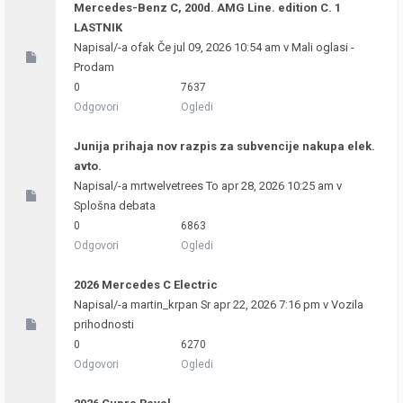
Mercedes-Benz C, 200d. AMG Line. edition C. 1
LASTNIK
Napisal/-a
ofak
Če jul 09, 2026 10:54 am v
Mali oglasi -
Prodam
0
7637
Odgovori
Ogledi
Junija prihaja nov razpis za subvencije nakupa elek.
avto.
Napisal/-a
mrtwelvetrees
To apr 28, 2026 10:25 am v
Splošna debata
0
6863
Odgovori
Ogledi
2026 Mercedes C Electric
Napisal/-a
martin_krpan
Sr apr 22, 2026 7:16 pm v
Vozila
prihodnosti
0
6270
Odgovori
Ogledi