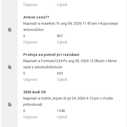
Odgovori
Ogledi
Arteon cena??
Napisal/-a
maarkec
To avg 04, 2026 11:45 am v
Kupovanje
avtomobilov
0
807
Odgovori
Ogledi
Prošnja za pomoč pri raziskavi
Napisal/-a
Formula1234
Po avg 03, 2026 12:08 pm v
Nima
veze z avtomobilizmom
0
659
Odgovori
Ogledi
2026 Audi Q9
Napisal/-a
martin_krpan
Sr jul 29, 2026 4:15 pm v
Vozila
prihodnosti
0
1948
Odgovori
Ogledi