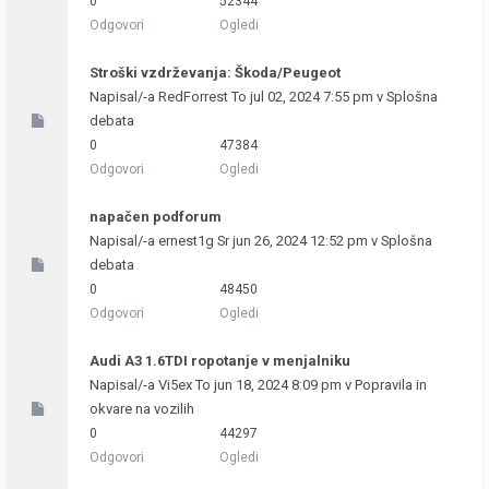
0
52344
Odgovori
Ogledi
Stroški vzdrževanja: Škoda/Peugeot
Napisal/-a
RedForrest
To jul 02, 2024 7:55 pm v
Splošna
debata
0
47384
Odgovori
Ogledi
napačen podforum
Napisal/-a
ernest1g
Sr jun 26, 2024 12:52 pm v
Splošna
debata
0
48450
Odgovori
Ogledi
Audi A3 1.6TDI ropotanje v menjalniku
Napisal/-a
Vi5ex
To jun 18, 2024 8:09 pm v
Popravila in
okvare na vozilih
0
44297
Odgovori
Ogledi