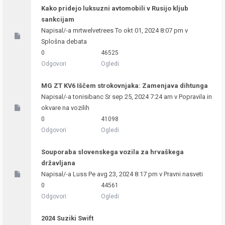
Kako pridejo luksuzni avtomobili v Rusijo kljub
sankcijam
Napisal/-a
mrtwelvetrees
To okt 01, 2024 8:07 pm v
Splošna debata
0
46525
Odgovori
Ogledi
MG ZT KV6 Iščem strokovnjaka: Zamenjava dihtunga
Napisal/-a
tonisibanc
Sr sep 25, 2024 7:24 am v
Popravila in
okvare na vozilih
0
41098
Odgovori
Ogledi
Souporaba slovenskega vozila za hrvaškega
državljana
Napisal/-a
Luss
Pe avg 23, 2024 8:17 pm v
Pravni nasveti
0
44561
Odgovori
Ogledi
2024 Suziki Swift