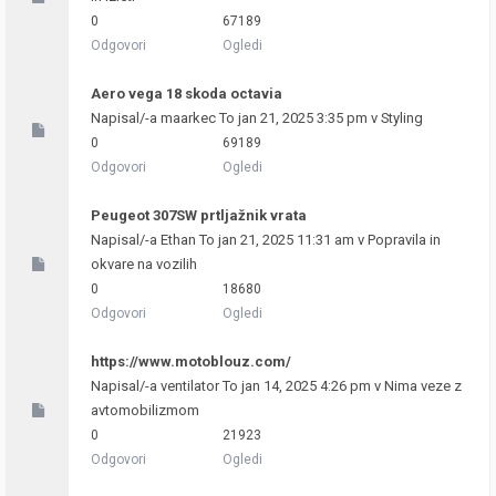
0
67189
Odgovori
Ogledi
Aero vega 18 skoda octavia
Napisal/-a
maarkec
To jan 21, 2025 3:35 pm v
Styling
0
69189
Odgovori
Ogledi
Peugeot 307SW prtljažnik vrata
Napisal/-a
Ethan
To jan 21, 2025 11:31 am v
Popravila in
okvare na vozilih
0
18680
Odgovori
Ogledi
https://www.motoblouz.com/
Napisal/-a
ventilator
To jan 14, 2025 4:26 pm v
Nima veze z
avtomobilizmom
0
21923
Odgovori
Ogledi