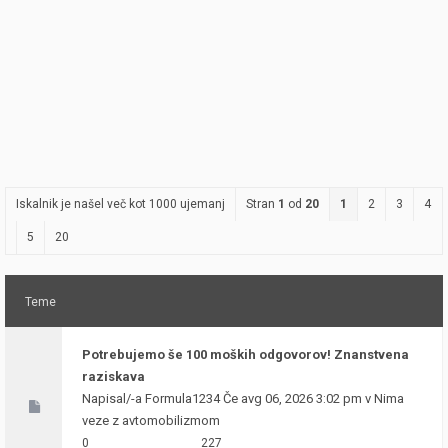
Iskalnik je našel več kot 1000 ujemanj
Stran
1
od
20
1
2
3
4
5
20
Teme
Potrebujemo še 100 moških odgovorov! Znanstvena
raziskava
Napisal/-a
Formula1234
Če avg 06, 2026 3:02 pm v
Nima
veze z avtomobilizmom
0
227