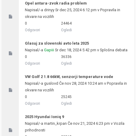
Opel antara-zvok radia problem
Napisal/-a
drinyy
Sr dec 25, 2024 6:12 pm v
Popravila in
okvare na vozilih
0
24464
Odgovori
Ogledi
Glasuj za slovenski avto leta 2025
Napisal/-a
Gapiii
Sr dec 18, 2024 5:42 pm v
Splošna debata
0
36336
Odgovori
Ogledi
VW Golf 2 1.8 66kW, senzorji temperature vode
Napisal/-a
guslovd
Če nov 28, 2024 10:24 am v
Popravila in
okvare na vozilih
0
25245
Odgovori
Ogledi
2025 Hyundai Ioniq 9
Napisal/-a
martin_krpan
Če nov 21, 2024 6:23 pm v
Vozila
prihodnosti