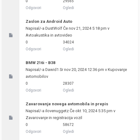
0
29565
Odgovori
Ogledi
Zaslon za Android Auto
Napisal/-a
DustWolf
Če nov 21, 2024 5:18 pm v
Avtoakustika in avtovideo
0
34024
Odgovori
Ogledi
BMW 216i - B38
Napisal/-a
Dawid1
Sr nov 20, 2024 12:36 pm v
Kupovanje
avtomobilov
0
28307
Odgovori
Ogledi
Zavarovanje novega avtomobila in prepis
Napisal/-a
ilovenuggetz
Če okt 10, 2024 5:35 pm v
Zavarovanje in registracija vozil
0
58672
Odgovori
Ogledi