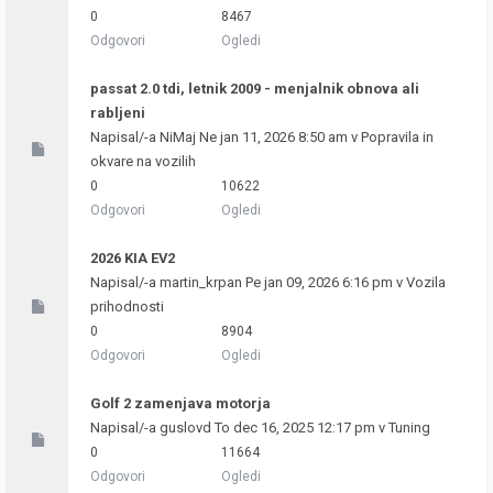
0
8467
Odgovori
Ogledi
passat 2.0 tdi, letnik 2009 - menjalnik obnova ali
rabljeni
Napisal/-a
NiMaj
Ne jan 11, 2026 8:50 am v
Popravila in
okvare na vozilih
0
10622
Odgovori
Ogledi
2026 KIA EV2
Napisal/-a
martin_krpan
Pe jan 09, 2026 6:16 pm v
Vozila
prihodnosti
0
8904
Odgovori
Ogledi
Golf 2 zamenjava motorja
Napisal/-a
guslovd
To dec 16, 2025 12:17 pm v
Tuning
0
11664
Odgovori
Ogledi