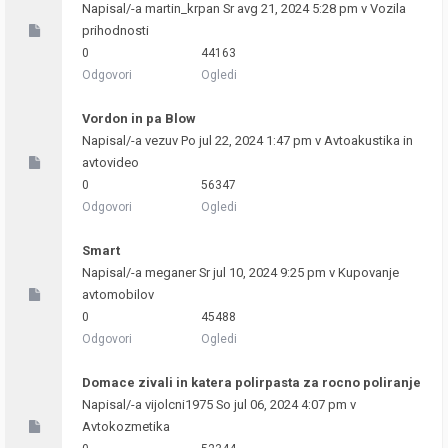
Napisal/-a
martin_krpan
Sr avg 21, 2024 5:28 pm v
Vozila
prihodnosti
0
44163
Odgovori
Ogledi
Vordon in pa Blow
Napisal/-a
vezuv
Po jul 22, 2024 1:47 pm v
Avtoakustika in
avtovideo
0
56347
Odgovori
Ogledi
Smart
Napisal/-a
meganer
Sr jul 10, 2024 9:25 pm v
Kupovanje
avtomobilov
0
45488
Odgovori
Ogledi
Domace zivali in katera polirpasta za rocno poliranje
Napisal/-a
vijolcni1975
So jul 06, 2024 4:07 pm v
Avtokozmetika