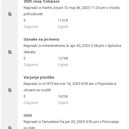
2025 Jeep Compass
Napisal/-a
martin_krpan
To maj 06, 2025 11:24 am v
Vozila
prihodnosti
0
11518
Odgovori
Ogledi
Oznake na jermenu
Napisal/-a
mrtwelvetrees
Sr apr 30, 2025 3:38 pm v
Splošna
debata
0
12798
Odgovori
Ogledi
Varjenje plastike
Napisal/-a
rs1975
Ne mar 16, 2025 8:05 am v
Popravila in
okvare na vozilih
0
16236
Odgovori
Ogledi
Izlet
Napisal/-a
Tamadene
Če jan 30, 2025 4:03 pm v
Potovanja
in izleti