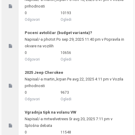
prihodnosti
0
10193
Odgovori
Ogledi
Poceni avtoličar (budget varianta)?
Napisal/-a
photot
Po sep 29, 2025 11:40 pm v
Popravila in
okvare na vozilih
0
10656
Odgovori
Ogledi
2025 Jeep Cherokee
Napisal/-a
martin_krpan
Pe avg 22, 2025 4:11 pm v
Vozila
prihodnosti
0
9673
Odgovori
Ogledi
Vgradnja tipk na volanu VW
Napisal/-a
mrtwelvetrees
Sr avg 20, 2025 7:11 pm v
Splošna debata
0
11548