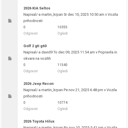
2026 KIA Seltos
Napisal/-a
martin_krpan
Sr dec 10, 2025 10:50 am v
Vozila
prihodnosti
0
10355
Odgovori
Ogledi
Golf 2 gti g60
Napisal/-a
david9
To dec 09, 2025 11:54 am v
Popravila in
okvare na vozilih
0
11540
Odgovori
Ogledi
2026 Jeep Recon
Napisal/-a
martin_krpan
Pe nov 21, 2025 6:48 pm v
Vozila
prihodnosti
0
10774
Odgovori
Ogledi
2026 Toyota Hilux
Napisal/-a
martin_krpan
Po nov 10, 2025 5:41 pm v
Vozila