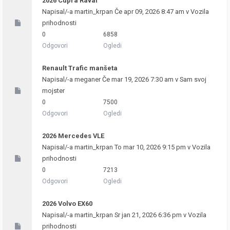
2026 Cupra Raval
Napisal/-a
martin_krpan
Če apr 09, 2026 8:47 am v
Vozila
prihodnosti
0
6858
Odgovori
Ogledi
Renault Trafic manšeta
Napisal/-a
meganer
Če mar 19, 2026 7:30 am v
Sam svoj
mojster
0
7500
Odgovori
Ogledi
2026 Mercedes VLE
Napisal/-a
martin_krpan
To mar 10, 2026 9:15 pm v
Vozila
prihodnosti
0
7213
Odgovori
Ogledi
2026 Volvo EX60
Napisal/-a
martin_krpan
Sr jan 21, 2026 6:36 pm v
Vozila
prihodnosti