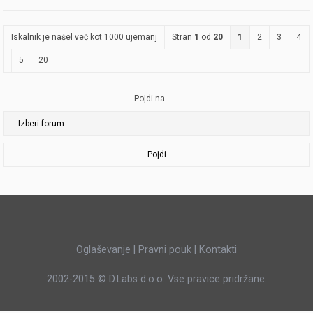
Iskalnik je našel več kot 1000 ujemanj
Stran
1
od
20
1
2
3
4
5
20
Pojdi na
Pojdi
Oglaševanje
|
Pravni pouk
|
Kontakti
2002-2015 ©
D.Labs d.o.o.
Vse pravice pridržane.