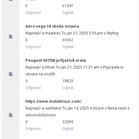
0
67347
Odgovori
Ogledi
Aero vega 18 skoda octavia
Napisal/-a
maarkec
To jan 21, 2025 3:35 pm v
Styling
0
69352
Odgovori
Ogledi
Peugeot 307SW prtljažnik vrata
Napisal/-a
Ethan
To jan 21, 2025 11:31 am v
Popravila in
okvare na vozilih
0
18825
Odgovori
Ogledi
https://www.motoblouz.com/
Napisal/-a
ventilator
To jan 14, 2025 4:26 pm v
Nima veze z
avtomobilizmom
0
22089
Odgovori
Ogledi