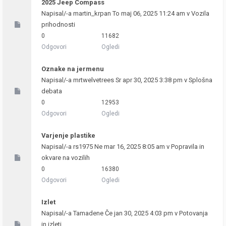
2025 Jeep Compass
Napisal/-a
martin_krpan
To maj 06, 2025 11:24 am v
Vozila
prihodnosti
0
11682
Odgovori
Ogledi
Oznake na jermenu
Napisal/-a
mrtwelvetrees
Sr apr 30, 2025 3:38 pm v
Splošna
debata
0
12953
Odgovori
Ogledi
Varjenje plastike
Napisal/-a
rs1975
Ne mar 16, 2025 8:05 am v
Popravila in
okvare na vozilih
0
16380
Odgovori
Ogledi
Izlet
Napisal/-a
Tamadene
Če jan 30, 2025 4:03 pm v
Potovanja
in izleti