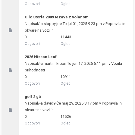
Odgovori
Ogledi
Clio Storia 2009 tezave z volanom
Napisal/-a
sloppy.joe
To jul 01, 2025 9:23 pm v
Popravila in
okvare na vozilih
0
11443
Odgovori
Ogledi
2026 Nissan Leaf
Napisal/-a
martin_krpan
To jun 17, 2025 5:11 pm v
Vozila
prihodnosti
0
10911
Odgovori
Ogledi
golf 2 gti
Napisal/-a
david9
Če maj 29, 2025 8:17 pm v
Popravila in
okvare na vozilih
0
11526
Odgovori
Ogledi