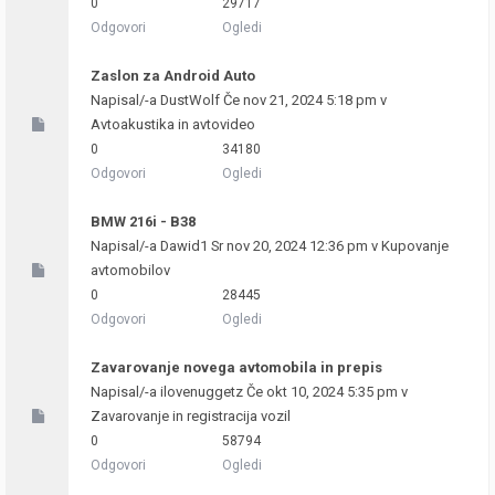
0
29717
Odgovori
Ogledi
Zaslon za Android Auto
Napisal/-a
DustWolf
Če nov 21, 2024 5:18 pm v
Avtoakustika in avtovideo
0
34180
Odgovori
Ogledi
BMW 216i - B38
Napisal/-a
Dawid1
Sr nov 20, 2024 12:36 pm v
Kupovanje
avtomobilov
0
28445
Odgovori
Ogledi
Zavarovanje novega avtomobila in prepis
Napisal/-a
ilovenuggetz
Če okt 10, 2024 5:35 pm v
Zavarovanje in registracija vozil
0
58794
Odgovori
Ogledi