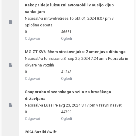
Kako pridejo luksuzni avtomobili v Rusijo kljub
sankcijam
Napisal/-a
mrtwelvetrees
To okt 01, 2024 8:07 pm v
Splošna debata
0
46661
Odgovori
Ogledi
MG ZT KV6 Iščem strokovnjaka: Zamenjava dihtunga
Napisal/-a
tonisibanc
Sr sep 25, 2024 7:24 am v
Popravila in
okvare na vozilih
0
41248
Odgovori
Ogledi
Souporaba slovenskega vozila za hrvaškega
državljana
Napisal/-a
Luss
Pe avg 23, 2024 8:17 pm v
Pravni nasveti
0
44700
Odgovori
Ogledi
2024 Suziki Swift