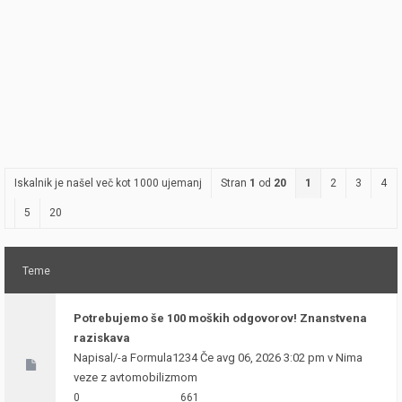
Iskalnik je našel več kot 1000 ujemanj
Stran
1
od
20
1
2
3
4
5
20
Teme
Potrebujemo še 100 moških odgovorov! Znanstvena
raziskava
Napisal/-a
Formula1234
Če avg 06, 2026 3:02 pm v
Nima
veze z avtomobilizmom
0
661