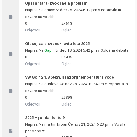
Opel antara-zvok radia problem
Napisal/-a
drinyy
Sr dec 25, 2024 6:12 pm v
Popravila in
okvare na vozilih
0
24613
Odgovori
Ogledi
Glasuj za slovenski avto leta 2025
Napisal/-a
Gapiii
Sr dec 18, 2024 5:42 pm v
Splošna debata
0
36495
Odgovori
Ogledi
VW Golf 2 1.8 66kW, senzorji temperature vode
Napisal/-a
guslovd
Če nov 28, 2024 10:24 am v
Popravila in
okvare na vozilih
0
25398
Odgovori
Ogledi
2025 Hyundai Ioniq 9
Napisal/-a
martin_krpan
Če nov 21, 2024 6:23 pm v
Vozila
prihodnosti