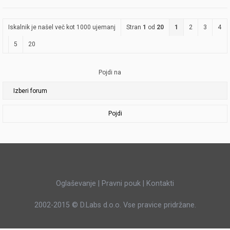
Iskalnik je našel več kot 1000 ujemanj
Stran
1
od
20
1
2
3
4
5
20
Pojdi na
Pojdi
Oglaševanje
|
Pravni pouk
|
Kontakti
2002-2015 ©
D.Labs d.o.o.
Vse pravice pridržane.