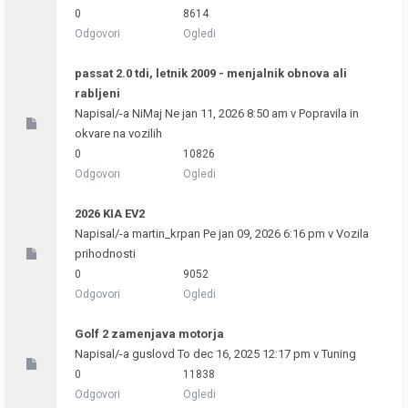
0
8614
Odgovori
Ogledi
passat 2.0 tdi, letnik 2009 - menjalnik obnova ali
rabljeni
Napisal/-a
NiMaj
Ne jan 11, 2026 8:50 am v
Popravila in
okvare na vozilih
0
10826
Odgovori
Ogledi
2026 KIA EV2
Napisal/-a
martin_krpan
Pe jan 09, 2026 6:16 pm v
Vozila
prihodnosti
0
9052
Odgovori
Ogledi
Golf 2 zamenjava motorja
Napisal/-a
guslovd
To dec 16, 2025 12:17 pm v
Tuning
0
11838
Odgovori
Ogledi