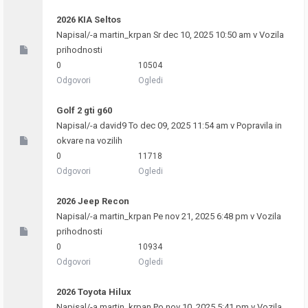
2026 KIA Seltos
Napisal/-a
martin_krpan
Sr dec 10, 2025 10:50 am v
Vozila
prihodnosti
0
10504
Odgovori
Ogledi
Golf 2 gti g60
Napisal/-a
david9
To dec 09, 2025 11:54 am v
Popravila in
okvare na vozilih
0
11718
Odgovori
Ogledi
2026 Jeep Recon
Napisal/-a
martin_krpan
Pe nov 21, 2025 6:48 pm v
Vozila
prihodnosti
0
10934
Odgovori
Ogledi
2026 Toyota Hilux
Napisal/-a
martin_krpan
Po nov 10, 2025 5:41 pm v
Vozila