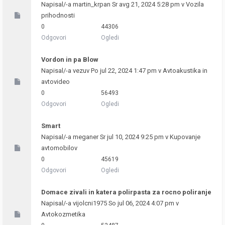
Napisal/-a
martin_krpan
Sr avg 21, 2024 5:28 pm v
Vozila
prihodnosti
0
44306
Odgovori
Ogledi
Vordon in pa Blow
Napisal/-a
vezuv
Po jul 22, 2024 1:47 pm v
Avtoakustika in
avtovideo
0
56493
Odgovori
Ogledi
Smart
Napisal/-a
meganer
Sr jul 10, 2024 9:25 pm v
Kupovanje
avtomobilov
0
45619
Odgovori
Ogledi
Domace zivali in katera polirpasta za rocno poliranje
Napisal/-a
vijolcni1975
So jul 06, 2024 4:07 pm v
Avtokozmetika