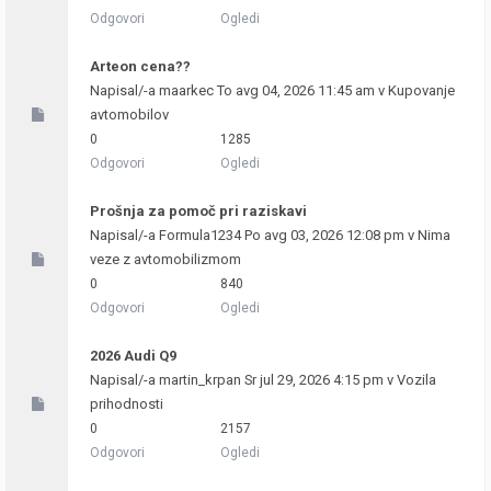
Odgovori
Ogledi
Arteon cena??
Napisal/-a
maarkec
To avg 04, 2026 11:45 am v
Kupovanje
avtomobilov
0
1285
Odgovori
Ogledi
Prošnja za pomoč pri raziskavi
Napisal/-a
Formula1234
Po avg 03, 2026 12:08 pm v
Nima
veze z avtomobilizmom
0
840
Odgovori
Ogledi
2026 Audi Q9
Napisal/-a
martin_krpan
Sr jul 29, 2026 4:15 pm v
Vozila
prihodnosti
0
2157
Odgovori
Ogledi