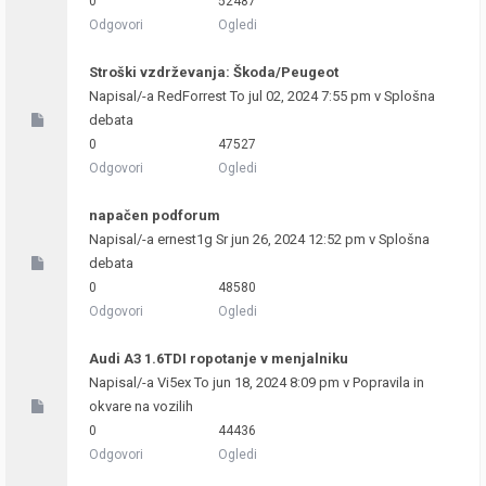
0
52487
Odgovori
Ogledi
Stroški vzdrževanja: Škoda/Peugeot
Napisal/-a
RedForrest
To jul 02, 2024 7:55 pm v
Splošna
debata
0
47527
Odgovori
Ogledi
napačen podforum
Napisal/-a
ernest1g
Sr jun 26, 2024 12:52 pm v
Splošna
debata
0
48580
Odgovori
Ogledi
Audi A3 1.6TDI ropotanje v menjalniku
Napisal/-a
Vi5ex
To jun 18, 2024 8:09 pm v
Popravila in
okvare na vozilih
0
44436
Odgovori
Ogledi