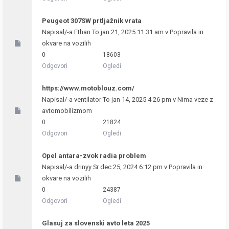
Peugeot 307SW prtljažnik vrata
Napisal/-a
Ethan
To jan 21, 2025 11:31 am v
Popravila in
okvare na vozilih
0
18603
Odgovori
Ogledi
https://www.motoblouz.com/
Napisal/-a
ventilator
To jan 14, 2025 4:26 pm v
Nima veze z
avtomobilizmom
0
21824
Odgovori
Ogledi
Opel antara-zvok radia problem
Napisal/-a
drinyy
Sr dec 25, 2024 6:12 pm v
Popravila in
okvare na vozilih
0
24387
Odgovori
Ogledi
Glasuj za slovenski avto leta 2025