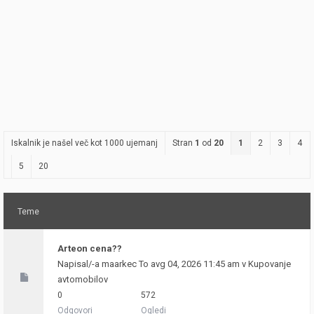
Iskalnik je našel več kot 1000 ujemanj
Stran
1
od
20
1
2
3
4
5
20
Teme
Arteon cena??
Napisal/-a
maarkec
To avg 04, 2026 11:45 am v
Kupovanje
avtomobilov
0
572
Odgovori
Ogledi