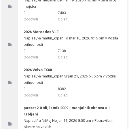
Napisal/-a
meganer
Če mar 19, 2026 7:30 am v
Sam svoj
mojster
0
7403
Odgovori
Ogledi
2026 Mercedes VLE
Napisal/-a
martin_krpan
To mar 10, 2026 9:15 pm v
Vozila
prihodnosti
0
7138
Odgovori
Ogledi
2026 Volvo EX60
Napisal/-a
martin_krpan
Sr jan 21, 2026 6:36 pm v
Vozila
prihodnosti
0
8382
Odgovori
Ogledi
passat 2.0 tdi, letnik 2009 - menjalnik obnova ali
rabljeni
Napisal/-a
NiMaj
Ne jan 11, 2026 8:50 am v
Popravila in
okvare na vozilih