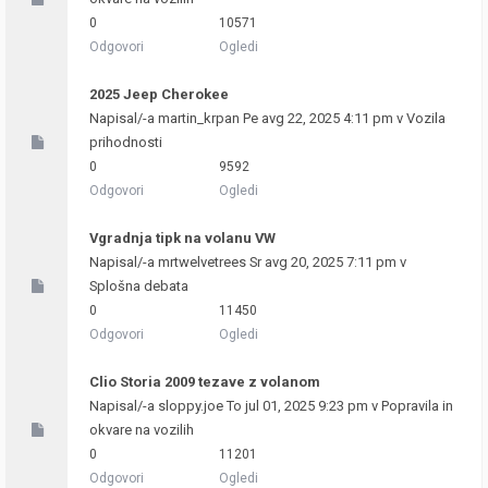
0
10571
Odgovori
Ogledi
2025 Jeep Cherokee
Napisal/-a
martin_krpan
Pe avg 22, 2025 4:11 pm v
Vozila
prihodnosti
0
9592
Odgovori
Ogledi
Vgradnja tipk na volanu VW
Napisal/-a
mrtwelvetrees
Sr avg 20, 2025 7:11 pm v
Splošna debata
0
11450
Odgovori
Ogledi
Clio Storia 2009 tezave z volanom
Napisal/-a
sloppy.joe
To jul 01, 2025 9:23 pm v
Popravila in
okvare na vozilih
0
11201
Odgovori
Ogledi