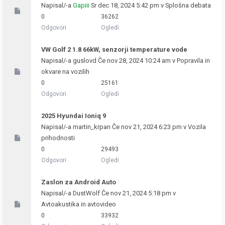
Napisal/-a
Gapiii
Sr dec 18, 2024 5:42 pm v
Splošna debata
0
36262
Odgovori
Ogledi
VW Golf 2 1.8 66kW, senzorji temperature vode
Napisal/-a
guslovd
Če nov 28, 2024 10:24 am v
Popravila in
okvare na vozilih
0
25161
Odgovori
Ogledi
2025 Hyundai Ioniq 9
Napisal/-a
martin_krpan
Če nov 21, 2024 6:23 pm v
Vozila
prihodnosti
0
29493
Odgovori
Ogledi
Zaslon za Android Auto
Napisal/-a
DustWolf
Če nov 21, 2024 5:18 pm v
Avtoakustika in avtovideo
0
33932