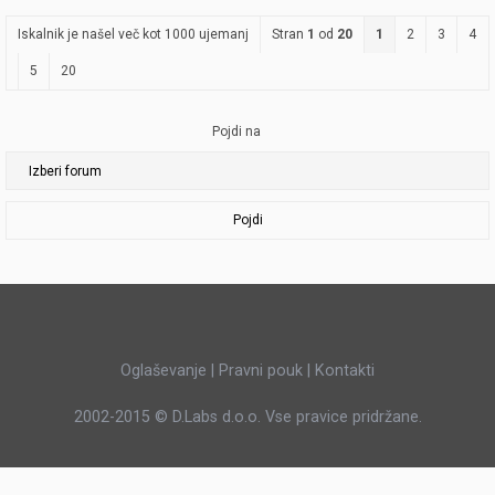
Iskalnik je našel več kot 1000 ujemanj
Stran
1
od
20
1
2
3
4
5
20
Pojdi na
Pojdi
Oglaševanje
|
Pravni pouk
|
Kontakti
2002-2015 ©
D.Labs d.o.o.
Vse pravice pridržane.