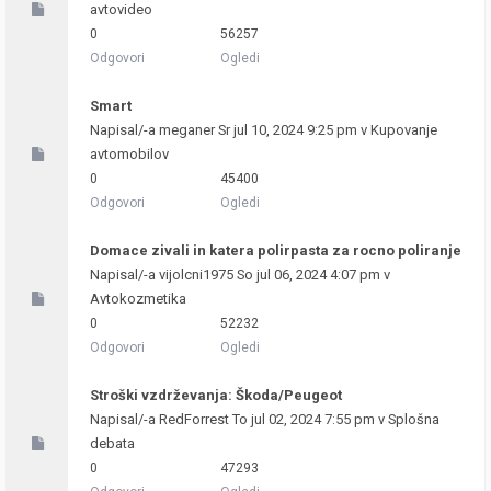
avtovideo
0
56257
Odgovori
Ogledi
Smart
Napisal/-a
meganer
Sr jul 10, 2024 9:25 pm v
Kupovanje
avtomobilov
0
45400
Odgovori
Ogledi
Domace zivali in katera polirpasta za rocno poliranje
Napisal/-a
vijolcni1975
So jul 06, 2024 4:07 pm v
Avtokozmetika
0
52232
Odgovori
Ogledi
Stroški vzdrževanja: Škoda/Peugeot
Napisal/-a
RedForrest
To jul 02, 2024 7:55 pm v
Splošna
debata
0
47293