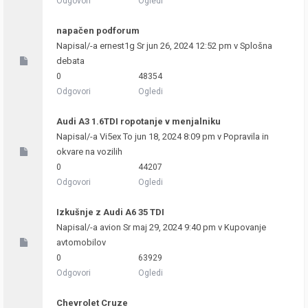
Odgovori
Ogledi
napačen podforum
Napisal/-a
ernest1g
Sr jun 26, 2024 12:52 pm v
Splošna
debata
0
48354
Odgovori
Ogledi
Audi A3 1.6TDI ropotanje v menjalniku
Napisal/-a
Vi5ex
To jun 18, 2024 8:09 pm v
Popravila in
okvare na vozilih
0
44207
Odgovori
Ogledi
Izkušnje z Audi A6 35 TDI
Napisal/-a
avion
Sr maj 29, 2024 9:40 pm v
Kupovanje
avtomobilov
0
63929
Odgovori
Ogledi
Chevrolet Cruze