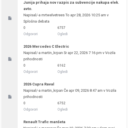
Junija prihaja nov razpis za subvencije nakupa elek.
avto.
Napisal/-a
mrtwelvetrees
To apr 28, 2026 10:25 am v
Splošna debata
0
6757
Odgovori
Ogledi
2026 Mercedes C Electric
Napisal/-a
martin_krpan
Sr apr 22, 2026 7:16 pm v
Vozila
prihodnosti
0
6162
Odgovori
Ogledi
2026 Cupra Raval
Napisal/-a
martin_krpan
Če apr 09, 2026 8:47 am v
Vozila
prihodnosti
0
6752
Odgovori
Ogledi
Renault Trafic manšeta