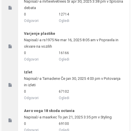
Napisal/-a
mrtwelvetrees
Sr apr 30, 2025 3:38 pm v
Splošna
debata
0
12714
Odgovori
Ogledi
Varjenje plastike
Napisal/-a
rs1975
Ne mar 16, 2025 8:05 am v
Popravila in
okvare na vozilih
0
16166
Odgovori
Ogledi
Izlet
Napisal/-a
Tamadene
Če jan 30, 2025 4:03 pm v
Potovanja
in izleti
0
67102
Odgovori
Ogledi
Aero vega 18 skoda octavia
Napisal/-a
maarkec
To jan 21, 2025 3:35 pm v
Styling
0
69100
Odgovori
Ogledi