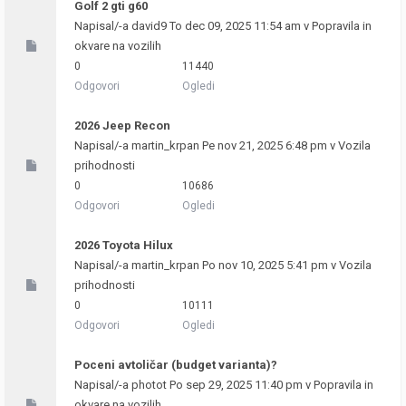
Golf 2 gti g60
Napisal/-a
david9
To dec 09, 2025 11:54 am v
Popravila in
okvare na vozilih
0
11440
Odgovori
Ogledi
2026 Jeep Recon
Napisal/-a
martin_krpan
Pe nov 21, 2025 6:48 pm v
Vozila
prihodnosti
0
10686
Odgovori
Ogledi
2026 Toyota Hilux
Napisal/-a
martin_krpan
Po nov 10, 2025 5:41 pm v
Vozila
prihodnosti
0
10111
Odgovori
Ogledi
Poceni avtoličar (budget varianta)?
Napisal/-a
photot
Po sep 29, 2025 11:40 pm v
Popravila in
okvare na vozilih