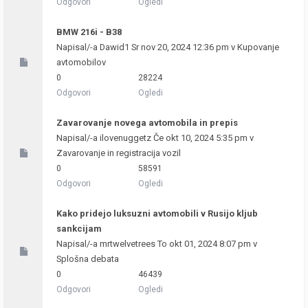
Odgovori
Ogledi
BMW 216i - B38
Napisal/-a
Dawid1
Sr nov 20, 2024 12:36 pm v
Kupovanje
avtomobilov
0
28224
Odgovori
Ogledi
Zavarovanje novega avtomobila in prepis
Napisal/-a
ilovenuggetz
Če okt 10, 2024 5:35 pm v
Zavarovanje in registracija vozil
0
58591
Odgovori
Ogledi
Kako pridejo luksuzni avtomobili v Rusijo kljub
sankcijam
Napisal/-a
mrtwelvetrees
To okt 01, 2024 8:07 pm v
Splošna debata
0
46439
Odgovori
Ogledi