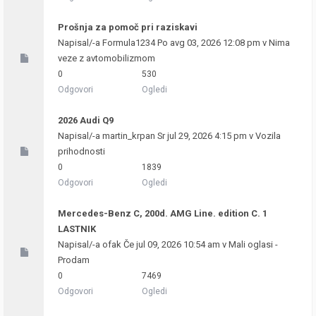
Prošnja za pomoč pri raziskavi
Napisal/-a
Formula1234
Po avg 03, 2026 12:08 pm v
Nima
veze z avtomobilizmom
0
530
Odgovori
Ogledi
2026 Audi Q9
Napisal/-a
martin_krpan
Sr jul 29, 2026 4:15 pm v
Vozila
prihodnosti
0
1839
Odgovori
Ogledi
Mercedes-Benz C, 200d. AMG Line. edition C. 1
LASTNIK
Napisal/-a
ofak
Če jul 09, 2026 10:54 am v
Mali oglasi -
Prodam
0
7469
Odgovori
Ogledi