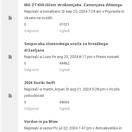
MG ZT KV6 Iščem strokovnjaka: Zamenjava dihtunga
Napisal/-a
tonisibanc
Sr sep 25, 2024 7:24 am v
Popravila in
okvare na vozilih
0
41021
Odgovori
Ogledi
Souporaba slovenskega vozila za hrvaškega
državljana
Napisal/-a
Luss
Pe avg 23, 2024 8:17 pm v
Pravni nasveti
0
44462
Odgovori
Ogledi
2024 Suziki Swift
Napisal/-a
martin_krpan
Sr avg 21, 2024 5:28 pm v
Vozila
prihodnosti
0
44066
Odgovori
Ogledi
Vordon in pa Blow
Napisal/-a
vezuv
Po jul 22, 2024 1:47 pm v
Avtoakustika in