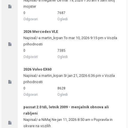
Napisal/-a
meganer
Če mar 19, 2026 7:30 am v
Sam svoj
mojster
0
7687
Odgovori
Ogledi
2026 Mercedes VLE
Napisal/-a
martin_krpan
To mar 10, 2026 9:15 pm v
Vozila
prihodnosti
0
7385
Odgovori
Ogledi
2026 Volvo EX60
Napisal/-a
martin_krpan
Sr jan 21, 2026 6:36 pm v
Vozila
prihodnosti
0
8628
Odgovori
Ogledi
passat 2.0 tdi, letnik 2009 - menjalnik obnova ali
rabljeni
Napisal/-a
NiMaj
Ne jan 11, 2026 8:50 am v
Popravila in
okvare na vozilih