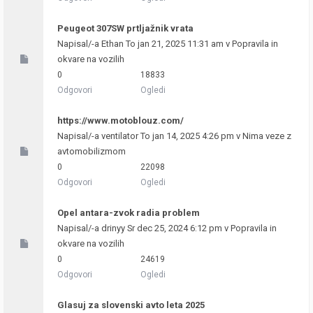
Peugeot 307SW prtljažnik vrata
Napisal/-a
Ethan
To jan 21, 2025 11:31 am v
Popravila in
okvare na vozilih
0
18833
Odgovori
Ogledi
https://www.motoblouz.com/
Napisal/-a
ventilator
To jan 14, 2025 4:26 pm v
Nima veze z
avtomobilizmom
0
22098
Odgovori
Ogledi
Opel antara-zvok radia problem
Napisal/-a
drinyy
Sr dec 25, 2024 6:12 pm v
Popravila in
okvare na vozilih
0
24619
Odgovori
Ogledi
Glasuj za slovenski avto leta 2025