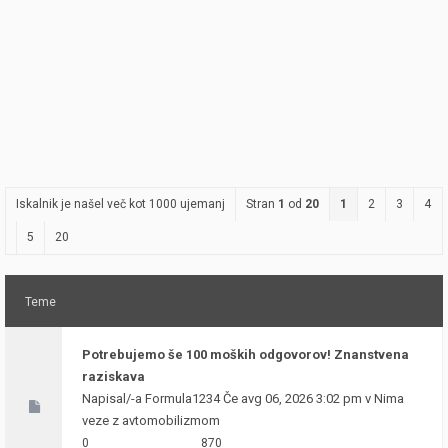
Iskalnik je našel več kot 1000 ujemanj
Stran
1
od
20
1
2
3
4
5
20
Teme
Potrebujemo še 100 moških odgovorov! Znanstvena
raziskava
Napisal/-a
Formula1234
Če avg 06, 2026 3:02 pm v
Nima
veze z avtomobilizmom
0
870