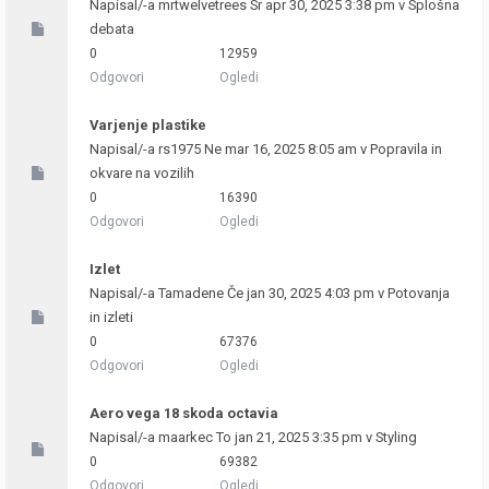
Napisal/-a
mrtwelvetrees
Sr apr 30, 2025 3:38 pm v
Splošna
debata
0
12959
Odgovori
Ogledi
Varjenje plastike
Napisal/-a
rs1975
Ne mar 16, 2025 8:05 am v
Popravila in
okvare na vozilih
0
16390
Odgovori
Ogledi
Izlet
Napisal/-a
Tamadene
Če jan 30, 2025 4:03 pm v
Potovanja
in izleti
0
67376
Odgovori
Ogledi
Aero vega 18 skoda octavia
Napisal/-a
maarkec
To jan 21, 2025 3:35 pm v
Styling
0
69382
Odgovori
Ogledi