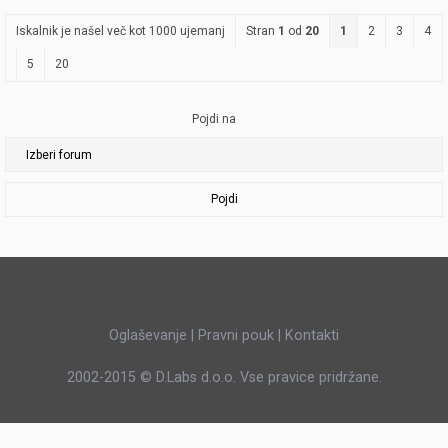
Iskalnik je našel več kot 1000 ujemanj
Stran
1
od
20
1
2
3
4
5
20
Pojdi na
Pojdi
Oglaševanje
|
Pravni pouk
|
Kontakti
2002-2015 ©
D.Labs d.o.o.
Vse pravice pridržane.