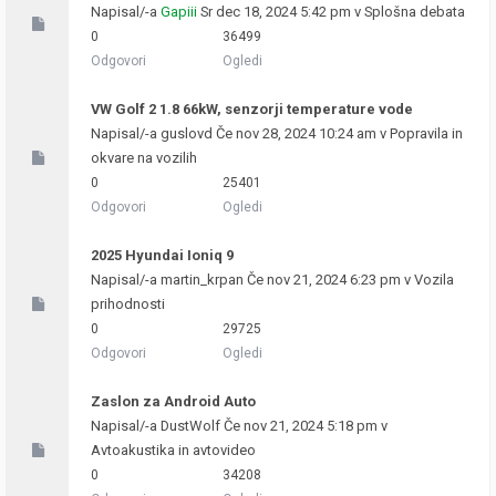
Napisal/-a
Gapiii
Sr dec 18, 2024 5:42 pm v
Splošna debata
0
36499
Odgovori
Ogledi
VW Golf 2 1.8 66kW, senzorji temperature vode
Napisal/-a
guslovd
Če nov 28, 2024 10:24 am v
Popravila in
okvare na vozilih
0
25401
Odgovori
Ogledi
2025 Hyundai Ioniq 9
Napisal/-a
martin_krpan
Če nov 21, 2024 6:23 pm v
Vozila
prihodnosti
0
29725
Odgovori
Ogledi
Zaslon za Android Auto
Napisal/-a
DustWolf
Če nov 21, 2024 5:18 pm v
Avtoakustika in avtovideo
0
34208