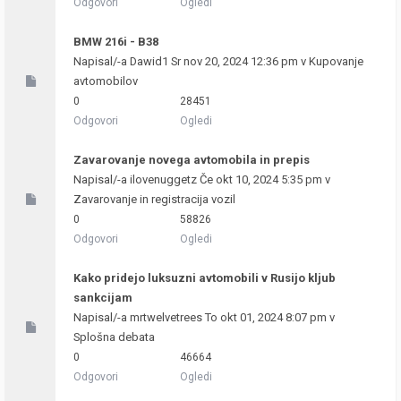
Odgovori
Ogledi
BMW 216i - B38
Napisal/-a
Dawid1
Sr nov 20, 2024 12:36 pm v
Kupovanje
avtomobilov
0
28451
Odgovori
Ogledi
Zavarovanje novega avtomobila in prepis
Napisal/-a
ilovenuggetz
Če okt 10, 2024 5:35 pm v
Zavarovanje in registracija vozil
0
58826
Odgovori
Ogledi
Kako pridejo luksuzni avtomobili v Rusijo kljub
sankcijam
Napisal/-a
mrtwelvetrees
To okt 01, 2024 8:07 pm v
Splošna debata
0
46664
Odgovori
Ogledi