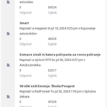
avtovideo
0
56524
Odgovori
Ogledi
Smart
Napisal/-a
meganer
Sr jul 10, 2024 9:25 pm v
Kupovanje
avtomobilov
0
45629
Odgovori
Ogledi
Domace zivali in katera polirpasta za rocno poliranje
Napisal/-a
vijolcni1975
So jul 06, 2024 4:07 pm v
Avtokozmetika
0
52517
Odgovori
Ogledi
Stroški vzdrževanja: Škoda/Peugeot
Napisal/-a
RedForrest
To jul 02, 2024 7:55 pm v
Splošna
debata
0
47529