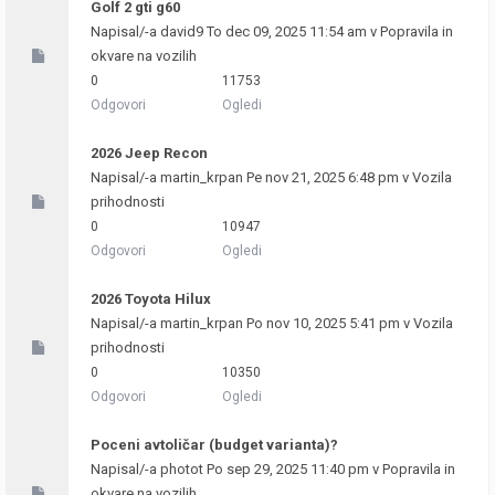
Golf 2 gti g60
Napisal/-a
david9
To dec 09, 2025 11:54 am v
Popravila in
okvare na vozilih
0
11753
Odgovori
Ogledi
2026 Jeep Recon
Napisal/-a
martin_krpan
Pe nov 21, 2025 6:48 pm v
Vozila
prihodnosti
0
10947
Odgovori
Ogledi
2026 Toyota Hilux
Napisal/-a
martin_krpan
Po nov 10, 2025 5:41 pm v
Vozila
prihodnosti
0
10350
Odgovori
Ogledi
Poceni avtoličar (budget varianta)?
Napisal/-a
photot
Po sep 29, 2025 11:40 pm v
Popravila in
okvare na vozilih