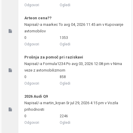
Odgovori
Ogledi
Arteon cena??
Napisal/-a
maarkec
To avg 04, 2026 11:45 am v
Kupovanje
avtomobilov
0
1353
Odgovori
Ogledi
Prošnja za pomoč pri raziskavi
Napisal/-a
Formula1234
Po avg 03, 2026 12:08 pm v
Nima
veze z avtomobilizmom
0
858
Odgovori
Ogledi
2026 Audi Q9
Napisal/-a
martin_krpan
Sr jul 29, 2026 4:15 pm v
Vozila
prihodnosti
0
2246
Odgovori
Ogledi