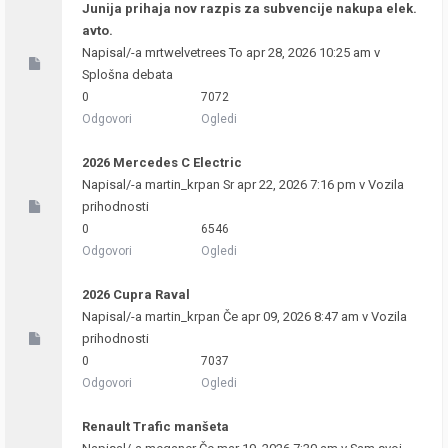
Junija prihaja nov razpis za subvencije nakupa elek.
avto.
Napisal/-a
mrtwelvetrees
To apr 28, 2026 10:25 am v
Splošna debata
0
7072
Odgovori
Ogledi
2026 Mercedes C Electric
Napisal/-a
martin_krpan
Sr apr 22, 2026 7:16 pm v
Vozila
prihodnosti
0
6546
Odgovori
Ogledi
2026 Cupra Raval
Napisal/-a
martin_krpan
Če apr 09, 2026 8:47 am v
Vozila
prihodnosti
0
7037
Odgovori
Ogledi
Renault Trafic manšeta