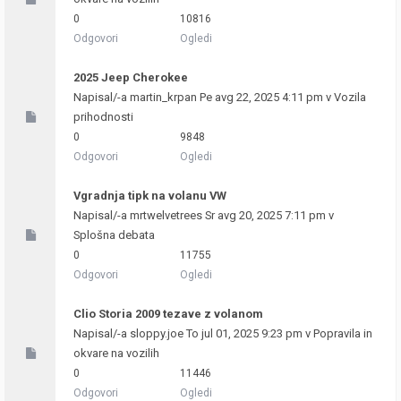
0
10816
Odgovori
Ogledi
2025 Jeep Cherokee
Napisal/-a
martin_krpan
Pe avg 22, 2025 4:11 pm v
Vozila
prihodnosti
0
9848
Odgovori
Ogledi
Vgradnja tipk na volanu VW
Napisal/-a
mrtwelvetrees
Sr avg 20, 2025 7:11 pm v
Splošna debata
0
11755
Odgovori
Ogledi
Clio Storia 2009 tezave z volanom
Napisal/-a
sloppy.joe
To jul 01, 2025 9:23 pm v
Popravila in
okvare na vozilih
0
11446
Odgovori
Ogledi