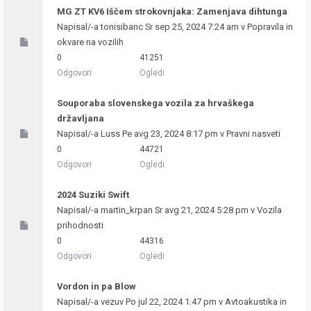
MG ZT KV6 Iščem strokovnjaka: Zamenjava dihtunga
Napisal/-a
tonisibanc
Sr sep 25, 2024 7:24 am v
Popravila in
okvare na vozilih
0
41251
Odgovori
Ogledi
Souporaba slovenskega vozila za hrvaškega
državljana
Napisal/-a
Luss
Pe avg 23, 2024 8:17 pm v
Pravni nasveti
0
44721
Odgovori
Ogledi
2024 Suziki Swift
Napisal/-a
martin_krpan
Sr avg 21, 2024 5:28 pm v
Vozila
prihodnosti
0
44316
Odgovori
Ogledi
Vordon in pa Blow
Napisal/-a
vezuv
Po jul 22, 2024 1:47 pm v
Avtoakustika in