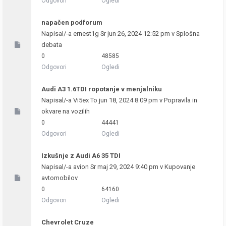
Odgovori
Ogledi
napačen podforum
Napisal/-a
ernest1g
Sr jun 26, 2024 12:52 pm v
Splošna
debata
0
48585
Odgovori
Ogledi
Audi A3 1.6TDI ropotanje v menjalniku
Napisal/-a
Vi5ex
To jun 18, 2024 8:09 pm v
Popravila in
okvare na vozilih
0
44441
Odgovori
Ogledi
Izkušnje z Audi A6 35 TDI
Napisal/-a
avion
Sr maj 29, 2024 9:40 pm v
Kupovanje
avtomobilov
0
64160
Odgovori
Ogledi
Chevrolet Cruze