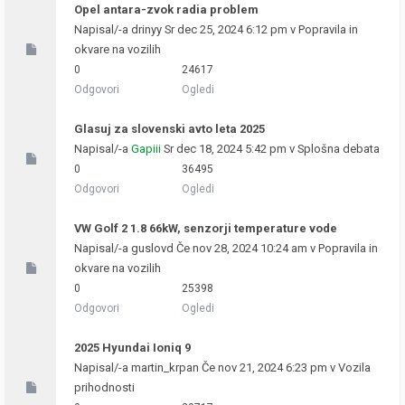
Opel antara-zvok radia problem
Napisal/-a
drinyy
Sr dec 25, 2024 6:12 pm v
Popravila in
okvare na vozilih
0
24617
Odgovori
Ogledi
Glasuj za slovenski avto leta 2025
Napisal/-a
Gapiii
Sr dec 18, 2024 5:42 pm v
Splošna debata
0
36495
Odgovori
Ogledi
VW Golf 2 1.8 66kW, senzorji temperature vode
Napisal/-a
guslovd
Če nov 28, 2024 10:24 am v
Popravila in
okvare na vozilih
0
25398
Odgovori
Ogledi
2025 Hyundai Ioniq 9
Napisal/-a
martin_krpan
Če nov 21, 2024 6:23 pm v
Vozila
prihodnosti