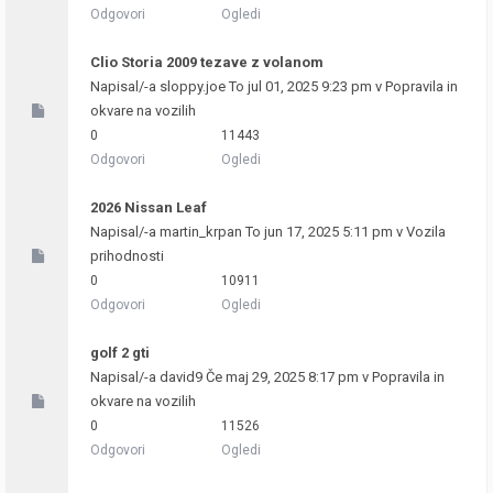
Odgovori
Ogledi
Clio Storia 2009 tezave z volanom
Napisal/-a
sloppy.joe
To jul 01, 2025 9:23 pm v
Popravila in
okvare na vozilih
0
11443
Odgovori
Ogledi
2026 Nissan Leaf
Napisal/-a
martin_krpan
To jun 17, 2025 5:11 pm v
Vozila
prihodnosti
0
10911
Odgovori
Ogledi
golf 2 gti
Napisal/-a
david9
Če maj 29, 2025 8:17 pm v
Popravila in
okvare na vozilih
0
11526
Odgovori
Ogledi