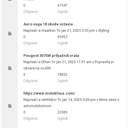
0
67347
Odgovori
Ogledi
Aero vega 18 skoda octavia
Napisal/-a
maarkec
To jan 21, 2025 3:35 pm v
Styling
0
69352
Odgovori
Ogledi
Peugeot 307SW prtljažnik vrata
Napisal/-a
Ethan
To jan 21, 2025 11:31 am v
Popravila in
okvare na vozilih
0
18825
Odgovori
Ogledi
https://www.motoblouz.com/
Napisal/-a
ventilator
To jan 14, 2025 4:26 pm v
Nima veze z
avtomobilizmom
0
22089
Odgovori
Ogledi