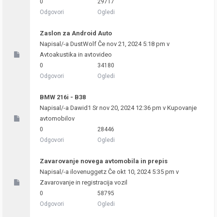
0
29717
Odgovori
Ogledi
Zaslon za Android Auto
Napisal/-a
DustWolf
Če nov 21, 2024 5:18 pm v
Avtoakustika in avtovideo
0
34180
Odgovori
Ogledi
BMW 216i - B38
Napisal/-a
Dawid1
Sr nov 20, 2024 12:36 pm v
Kupovanje
avtomobilov
0
28446
Odgovori
Ogledi
Zavarovanje novega avtomobila in prepis
Napisal/-a
ilovenuggetz
Če okt 10, 2024 5:35 pm v
Zavarovanje in registracija vozil
0
58795
Odgovori
Ogledi