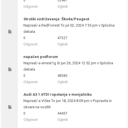
0
52487
Odgovori
Ogledi
Stroški vzdrževanja: Škoda/Peugeot
Napisal/-a
RedForrest
To jul 02, 2024 7:55 pm v
Splošna
debata
0
47527
Odgovori
Ogledi
napačen podforum
Napisal/-a
ernest1g
Sr jun 26, 2024 12:52 pm v
Splošna
debata
0
48580
Odgovori
Ogledi
Audi A3 1.6TDI ropotanje v menjalniku
Napisal/-a
Vi5ex
To jun 18, 2024 8:09 pm v
Popravila in
okvare na vozilih
0
44437
Odgovori
Ogledi