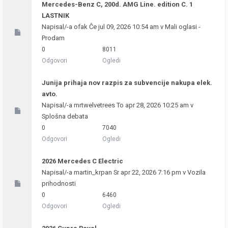
Mercedes-Benz C, 200d. AMG Line. edition C. 1
LASTNIK
Napisal/-a
ofak
Če jul 09, 2026 10:54 am v
Mali oglasi -
Prodam
0
8011
Odgovori
Ogledi
Junija prihaja nov razpis za subvencije nakupa elek.
avto.
Napisal/-a
mrtwelvetrees
To apr 28, 2026 10:25 am v
Splošna debata
0
7040
Odgovori
Ogledi
2026 Mercedes C Electric
Napisal/-a
martin_krpan
Sr apr 22, 2026 7:16 pm v
Vozila
prihodnosti
0
6460
Odgovori
Ogledi