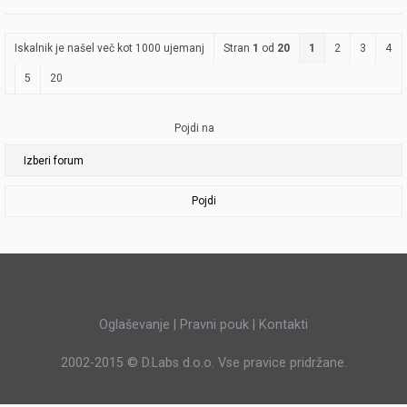
Iskalnik je našel več kot 1000 ujemanj
Stran
1
od
20
1
2
3
4
5
20
Pojdi na
Pojdi
Oglaševanje
|
Pravni pouk
|
Kontakti
2002-2015 ©
D.Labs d.o.o.
Vse pravice pridržane.