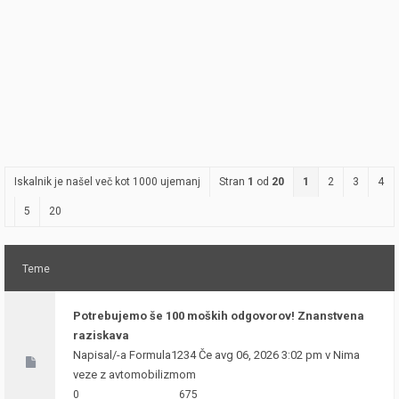
Iskalnik je našel več kot 1000 ujemanj
Stran
1
od
20
1
2
3
4
5
20
Teme
Potrebujemo še 100 moških odgovorov! Znanstvena
raziskava
Napisal/-a
Formula1234
Če avg 06, 2026 3:02 pm v
Nima
veze z avtomobilizmom
0
675