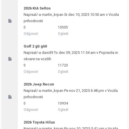
2026 KIA Seltos
Napisal/-a
martin_krpan
Sr dec 10, 2025 10:50 am v
Vozila
prihodnosti
0
10505
Odgovori
Ogledi
Golf 2 gti g60
Napisal/-a
david9
To dec 09, 2025 11:54 am v
Popravila in
okvare na vozilih
0
11720
Odgovori
Ogledi
2026 Jeep Recon
Napisal/-a
martin_krpan
Pe nov 21, 2025 6:48 pm v
Vozila
prihodnosti
0
10934
Odgovori
Ogledi
2026 Toyota Hilux
Napisal/-a
martin_krpan
Po nov 10, 2025 5:41 pm v
Vozila