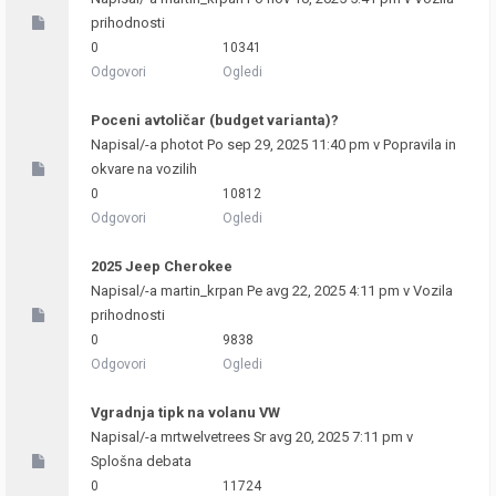
prihodnosti
0
10341
Odgovori
Ogledi
Poceni avtoličar (budget varianta)?
Napisal/-a
photot
Po sep 29, 2025 11:40 pm v
Popravila in
okvare na vozilih
0
10812
Odgovori
Ogledi
2025 Jeep Cherokee
Napisal/-a
martin_krpan
Pe avg 22, 2025 4:11 pm v
Vozila
prihodnosti
0
9838
Odgovori
Ogledi
Vgradnja tipk na volanu VW
Napisal/-a
mrtwelvetrees
Sr avg 20, 2025 7:11 pm v
Splošna debata
0
11724