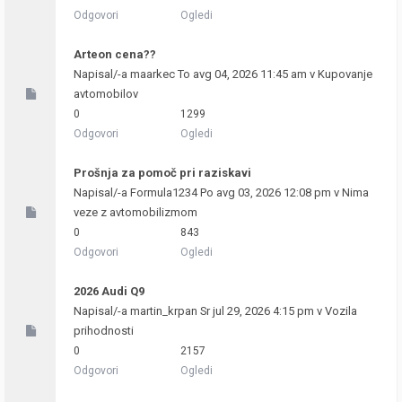
Odgovori
Ogledi
Arteon cena??
Napisal/-a
maarkec
To avg 04, 2026 11:45 am v
Kupovanje
avtomobilov
0
1299
Odgovori
Ogledi
Prošnja za pomoč pri raziskavi
Napisal/-a
Formula1234
Po avg 03, 2026 12:08 pm v
Nima
veze z avtomobilizmom
0
843
Odgovori
Ogledi
2026 Audi Q9
Napisal/-a
martin_krpan
Sr jul 29, 2026 4:15 pm v
Vozila
prihodnosti
0
2157
Odgovori
Ogledi