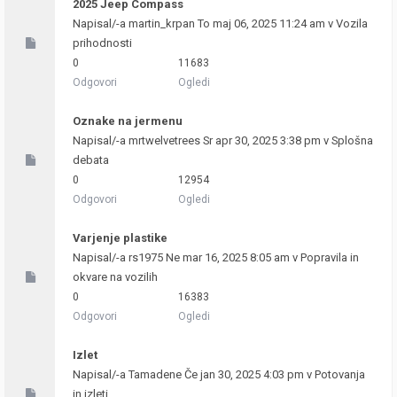
2025 Jeep Compass
Napisal/-a
martin_krpan
To maj 06, 2025 11:24 am v
Vozila
prihodnosti
0
11683
Odgovori
Ogledi
Oznake na jermenu
Napisal/-a
mrtwelvetrees
Sr apr 30, 2025 3:38 pm v
Splošna
debata
0
12954
Odgovori
Ogledi
Varjenje plastike
Napisal/-a
rs1975
Ne mar 16, 2025 8:05 am v
Popravila in
okvare na vozilih
0
16383
Odgovori
Ogledi
Izlet
Napisal/-a
Tamadene
Če jan 30, 2025 4:03 pm v
Potovanja
in izleti