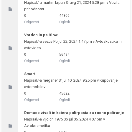
Napisal/-a
martin_krpan
Sr avg 21, 2024 5:28 pm v
Vozila
prihodnosti
0
44306
Odgovori
Ogledi
Vordon in pa Blow
Napisal/-a
vezuv
Po jul 22, 2024 1:47 pm v
Avtoakustika in
avtovideo
0
56494
Odgovori
Ogledi
Smart
Napisal/-a
meganer
Sr jul 10, 2024 9:25 pm v
Kupovanje
avtomobilov
0
45622
Odgovori
Ogledi
Domace zivali in katera polirpasta za rocno poliranje
Napisal/-a
vijolcni1975
So jul 06, 2024 4:07 pm v
Avtokozmetika