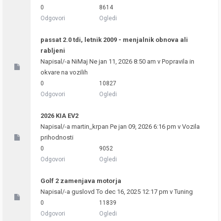
0
8614
Odgovori
Ogledi
passat 2.0 tdi, letnik 2009 - menjalnik obnova ali
rabljeni
Napisal/-a
NiMaj
Ne jan 11, 2026 8:50 am v
Popravila in
okvare na vozilih
0
10827
Odgovori
Ogledi
2026 KIA EV2
Napisal/-a
martin_krpan
Pe jan 09, 2026 6:16 pm v
Vozila
prihodnosti
0
9052
Odgovori
Ogledi
Golf 2 zamenjava motorja
Napisal/-a
guslovd
To dec 16, 2025 12:17 pm v
Tuning
0
11839
Odgovori
Ogledi