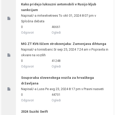
Kako pridejo luksuzni avtomobili v Rusijo kljub
sankcijam
Napisal/-a
mrtwelvetrees
To okt 01, 2024 8:07 pm v
Splošna debata
0
46661
Odgovori
Ogledi
MG ZT KV6 Iščem strokovnjaka: Zamenjava dihtunga
Napisal/-a
tonisibanc
Sr sep 25, 2024 7:24 am v
Popravila in
okvare na vozilih
0
41248
Odgovori
Ogledi
Souporaba slovenskega vozila za hrvaškega
državljana
Napisal/-a
Luss
Pe avg 23, 2024 8:17 pm v
Pravni nasveti
0
44701
Odgovori
Ogledi
2024 Suziki Swift