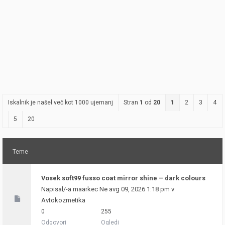
Iskalnik je našel več kot 1000 ujemanj
Stran
1
od
20
1
2
3
4
5
20
Teme
Vosek soft99 fusso coat mirror shine – dark colours
Napisal/-a
maarkec
Ne avg 09, 2026 1:18 pm v
Avtokozmetika
0
255
Odgovori
Ogledi