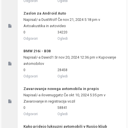
Odgovori
Ogledi
Zaslon za Android Auto
Napisal/-a
DustWolf
Če nov 21, 2024 5:18 pm v
Avtoakustika in avtovideo
0
34220
Odgovori
Ogledi
BMW 216i - B38
Napisal/-a
Dawid1
Sr nov 20, 2024 12:36 pm v
Kupovanje
avtomobilov
0
28458
Odgovori
Ogledi
Zavarovanje novega avtomobila in prepis
Napisal/-a
ilovenuggetz
Če okt 10, 2024 5:35 pm v
Zavarovanje in registracija vozil
0
58841
Odgovori
Ogledi
Kako pridejo luksuzni avtomobili v Rusijo kljub