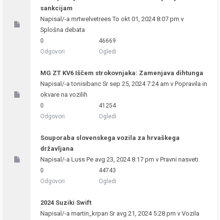
sankcijam
Napisal/-a
mrtwelvetrees
To okt 01, 2024 8:07 pm v
Splošna debata
0
46669
Odgovori
Ogledi
MG ZT KV6 Iščem strokovnjaka: Zamenjava dihtunga
Napisal/-a
tonisibanc
Sr sep 25, 2024 7:24 am v
Popravila in
okvare na vozilih
0
41254
Odgovori
Ogledi
Souporaba slovenskega vozila za hrvaškega
državljana
Napisal/-a
Luss
Pe avg 23, 2024 8:17 pm v
Pravni nasveti
0
44743
Odgovori
Ogledi
2024 Suziki Swift
Napisal/-a
martin_krpan
Sr avg 21, 2024 5:28 pm v
Vozila