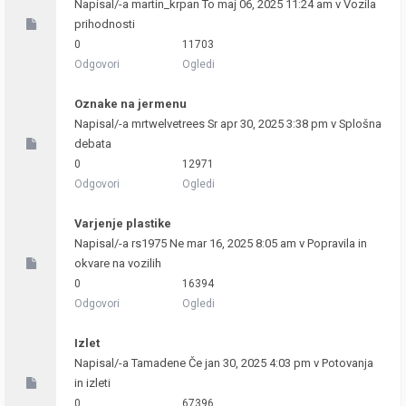
Napisal/-a
martin_krpan
To maj 06, 2025 11:24 am v
Vozila
prihodnosti
0
11703
Odgovori
Ogledi
Oznake na jermenu
Napisal/-a
mrtwelvetrees
Sr apr 30, 2025 3:38 pm v
Splošna
debata
0
12971
Odgovori
Ogledi
Varjenje plastike
Napisal/-a
rs1975
Ne mar 16, 2025 8:05 am v
Popravila in
okvare na vozilih
0
16394
Odgovori
Ogledi
Izlet
Napisal/-a
Tamadene
Če jan 30, 2025 4:03 pm v
Potovanja
in izleti
0
67396