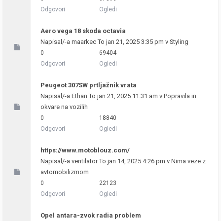
Odgovori
Ogledi
Aero vega 18 skoda octavia
Napisal/-a
maarkec
To jan 21, 2025 3:35 pm v
Styling
0
69404
Odgovori
Ogledi
Peugeot 307SW prtljažnik vrata
Napisal/-a
Ethan
To jan 21, 2025 11:31 am v
Popravila in
okvare na vozilih
0
18840
Odgovori
Ogledi
https://www.motoblouz.com/
Napisal/-a
ventilator
To jan 14, 2025 4:26 pm v
Nima veze z
avtomobilizmom
0
22123
Odgovori
Ogledi
Opel antara-zvok radia problem