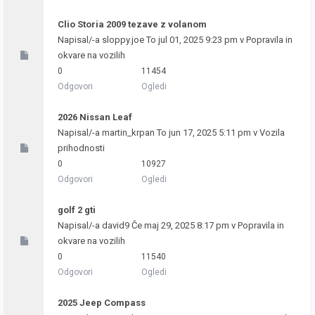
Clio Storia 2009 tezave z volanom
Napisal/-a
sloppy.joe
To jul 01, 2025 9:23 pm v
Popravila in
okvare na vozilih
0
11454
Odgovori
Ogledi
2026 Nissan Leaf
Napisal/-a
martin_krpan
To jun 17, 2025 5:11 pm v
Vozila
prihodnosti
0
10927
Odgovori
Ogledi
golf 2 gti
Napisal/-a
david9
Če maj 29, 2025 8:17 pm v
Popravila in
okvare na vozilih
0
11540
Odgovori
Ogledi
2025 Jeep Compass