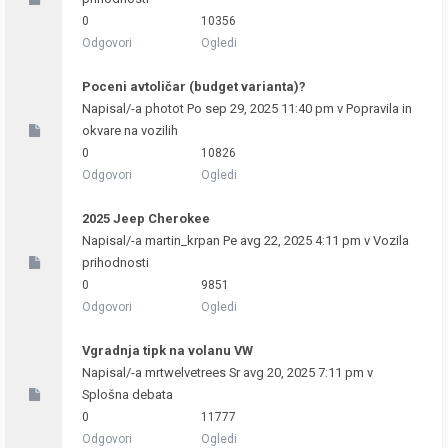
0
10356
Odgovori
Ogledi
Poceni avtoličar (budget varianta)?
Napisal/-a
photot
Po sep 29, 2025 11:40 pm v
Popravila in
okvare na vozilih
0
10826
Odgovori
Ogledi
2025 Jeep Cherokee
Napisal/-a
martin_krpan
Pe avg 22, 2025 4:11 pm v
Vozila
prihodnosti
0
9851
Odgovori
Ogledi
Vgradnja tipk na volanu VW
Napisal/-a
mrtwelvetrees
Sr avg 20, 2025 7:11 pm v
Splošna debata
0
11777
Odgovori
Ogledi