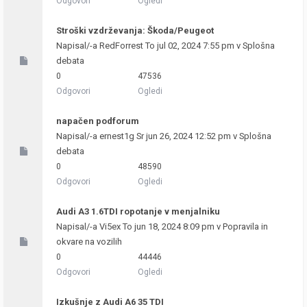
Odgovori
Ogledi
Stroški vzdrževanja: Škoda/Peugeot
Napisal/-a
RedForrest
To jul 02, 2024 7:55 pm v
Splošna
debata
0
47536
Odgovori
Ogledi
napačen podforum
Napisal/-a
ernest1g
Sr jun 26, 2024 12:52 pm v
Splošna
debata
0
48590
Odgovori
Ogledi
Audi A3 1.6TDI ropotanje v menjalniku
Napisal/-a
Vi5ex
To jun 18, 2024 8:09 pm v
Popravila in
okvare na vozilih
0
44446
Odgovori
Ogledi
Izkušnje z Audi A6 35 TDI