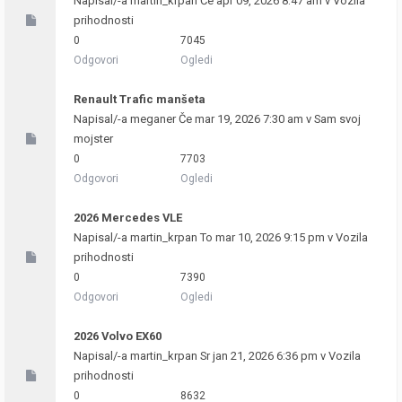
Napisal/-a
martin_krpan
Če apr 09, 2026 8:47 am v
Vozila
prihodnosti
0
7045
Odgovori
Ogledi
Renault Trafic manšeta
Napisal/-a
meganer
Če mar 19, 2026 7:30 am v
Sam svoj
mojster
0
7703
Odgovori
Ogledi
2026 Mercedes VLE
Napisal/-a
martin_krpan
To mar 10, 2026 9:15 pm v
Vozila
prihodnosti
0
7390
Odgovori
Ogledi
2026 Volvo EX60
Napisal/-a
martin_krpan
Sr jan 21, 2026 6:36 pm v
Vozila
prihodnosti
0
8632