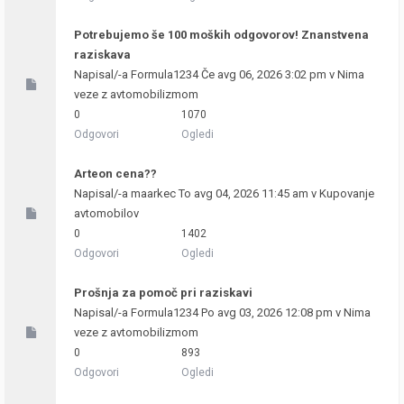
Potrebujemo še 100 moških odgovorov! Znanstvena
raziskava
Napisal/-a
Formula1234
Če avg 06, 2026 3:02 pm v
Nima
veze z avtomobilizmom
0
1070
Odgovori
Ogledi
Arteon cena??
Napisal/-a
maarkec
To avg 04, 2026 11:45 am v
Kupovanje
avtomobilov
0
1402
Odgovori
Ogledi
Prošnja za pomoč pri raziskavi
Napisal/-a
Formula1234
Po avg 03, 2026 12:08 pm v
Nima
veze z avtomobilizmom
0
893
Odgovori
Ogledi