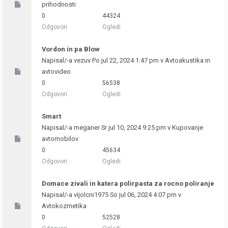
prihodnosti
0
44324
Odgovori
Ogledi
Vordon in pa Blow
Napisal/-a
vezuv
Po jul 22, 2024 1:47 pm v
Avtoakustika in
avtovideo
0
56538
Odgovori
Ogledi
Smart
Napisal/-a
meganer
Sr jul 10, 2024 9:25 pm v
Kupovanje
avtomobilov
0
45634
Odgovori
Ogledi
Domace zivali in katera polirpasta za rocno poliranje
Napisal/-a
vijolcni1975
So jul 06, 2024 4:07 pm v
Avtokozmetika
0
52528