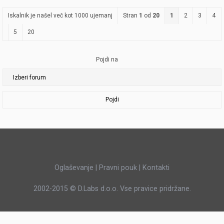
Iskalnik je našel več kot 1000 ujemanj
Stran
1
od
20
1
2
3
4
5
20
Pojdi na
Pojdi
Oglaševanje
|
Pravni pouk
|
Kontakti
2002-2015 ©
D.Labs d.o.o.
Vse pravice pridržane.