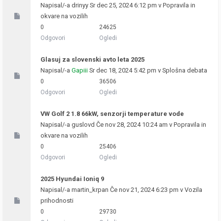
Napisal/-a
drinyy
Sr dec 25, 2024 6:12 pm v
Popravila in
okvare na vozilih
0
24625
Odgovori
Ogledi
Glasuj za slovenski avto leta 2025
Napisal/-a
Gapiii
Sr dec 18, 2024 5:42 pm v
Splošna debata
0
36506
Odgovori
Ogledi
VW Golf 2 1.8 66kW, senzorji temperature vode
Napisal/-a
guslovd
Če nov 28, 2024 10:24 am v
Popravila in
okvare na vozilih
0
25406
Odgovori
Ogledi
2025 Hyundai Ioniq 9
Napisal/-a
martin_krpan
Če nov 21, 2024 6:23 pm v
Vozila
prihodnosti
0
29730