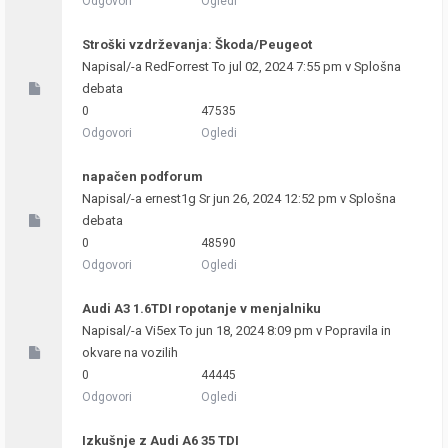
Odgovori
Ogledi
Stroški vzdrževanja: Škoda/Peugeot
Napisal/-a
RedForrest
To jul 02, 2024 7:55 pm v
Splošna
debata
0
47535
Odgovori
Ogledi
napačen podforum
Napisal/-a
ernest1g
Sr jun 26, 2024 12:52 pm v
Splošna
debata
0
48590
Odgovori
Ogledi
Audi A3 1.6TDI ropotanje v menjalniku
Napisal/-a
Vi5ex
To jun 18, 2024 8:09 pm v
Popravila in
okvare na vozilih
0
44445
Odgovori
Ogledi
Izkušnje z Audi A6 35 TDI