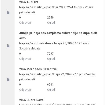
2026 Audi Q9
Napisal/-a
martin_krpan
Sr jul 29, 2026 4:15 pm v
Vozila
prihodnosti
0
2259
Odgovori
Ogledi
Junija prihaja nov razpis za subvencije nakupa elek.
avto.
Napisal/-a
mrtwelvetrees
To apr 28, 2026 10:25 am v
Splošna debata
0
7097
Odgovori
Ogledi
2026 Mercedes C Electric
Napisal/-a
martin_krpan
Sr apr 22, 2026 7:16 pm v
Vozila
prihodnosti
0
6561
Odgovori
Ogledi
2026 Cupra Raval