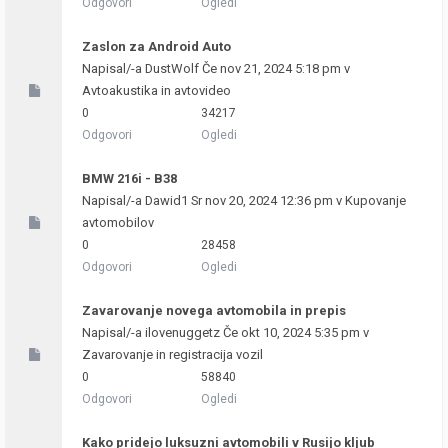
Odgovori
Ogledi
Zaslon za Android Auto
Napisal/-a
DustWolf
Če nov 21, 2024 5:18 pm v
Avtoakustika in avtovideo
0
34217
Odgovori
Ogledi
BMW 216i - B38
Napisal/-a
Dawid1
Sr nov 20, 2024 12:36 pm v
Kupovanje
avtomobilov
0
28458
Odgovori
Ogledi
Zavarovanje novega avtomobila in prepis
Napisal/-a
ilovenuggetz
Če okt 10, 2024 5:35 pm v
Zavarovanje in registracija vozil
0
58840
Odgovori
Ogledi
Kako pridejo luksuzni avtomobili v Rusijo kljub