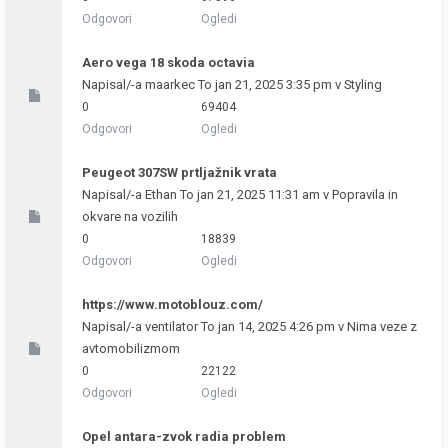
Odgovori
Ogledi
Aero vega 18 skoda octavia
Napisal/-a
maarkec
To jan 21, 2025 3:35 pm v
Styling
0
69404
Odgovori
Ogledi
Peugeot 307SW prtljažnik vrata
Napisal/-a
Ethan
To jan 21, 2025 11:31 am v
Popravila in
okvare na vozilih
0
18839
Odgovori
Ogledi
https://www.motoblouz.com/
Napisal/-a
ventilator
To jan 14, 2025 4:26 pm v
Nima veze z
avtomobilizmom
0
22122
Odgovori
Ogledi
Opel antara-zvok radia problem