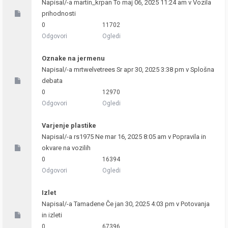
Napisal/-a
martin_krpan
To maj 06, 2025 11:24 am v
Vozila
prihodnosti
0
11702
Odgovori
Ogledi
Oznake na jermenu
Napisal/-a
mrtwelvetrees
Sr apr 30, 2025 3:38 pm v
Splošna
debata
0
12970
Odgovori
Ogledi
Varjenje plastike
Napisal/-a
rs1975
Ne mar 16, 2025 8:05 am v
Popravila in
okvare na vozilih
0
16394
Odgovori
Ogledi
Izlet
Napisal/-a
Tamadene
Če jan 30, 2025 4:03 pm v
Potovanja
in izleti
0
67396