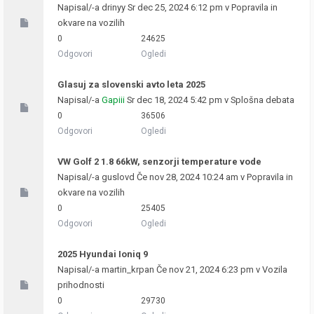
Napisal/-a
drinyy
Sr dec 25, 2024 6:12 pm v
Popravila in
okvare na vozilih
0
24625
Odgovori
Ogledi
Glasuj za slovenski avto leta 2025
Napisal/-a
Gapiii
Sr dec 18, 2024 5:42 pm v
Splošna debata
0
36506
Odgovori
Ogledi
VW Golf 2 1.8 66kW, senzorji temperature vode
Napisal/-a
guslovd
Če nov 28, 2024 10:24 am v
Popravila in
okvare na vozilih
0
25405
Odgovori
Ogledi
2025 Hyundai Ioniq 9
Napisal/-a
martin_krpan
Če nov 21, 2024 6:23 pm v
Vozila
prihodnosti
0
29730