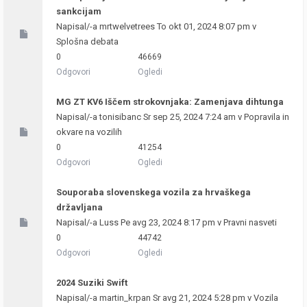
sankcijam
Napisal/-a
mrtwelvetrees
To okt 01, 2024 8:07 pm v
Splošna debata
0
46669
Odgovori
Ogledi
MG ZT KV6 Iščem strokovnjaka: Zamenjava dihtunga
Napisal/-a
tonisibanc
Sr sep 25, 2024 7:24 am v
Popravila in
okvare na vozilih
0
41254
Odgovori
Ogledi
Souporaba slovenskega vozila za hrvaškega
državljana
Napisal/-a
Luss
Pe avg 23, 2024 8:17 pm v
Pravni nasveti
0
44742
Odgovori
Ogledi
2024 Suziki Swift
Napisal/-a
martin_krpan
Sr avg 21, 2024 5:28 pm v
Vozila