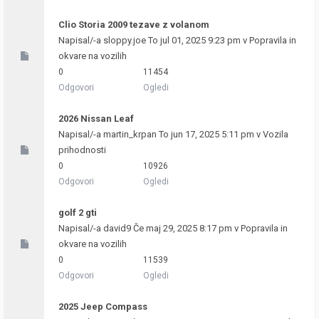
Clio Storia 2009 tezave z volanom
Napisal/-a
sloppy.joe
To jul 01, 2025 9:23 pm v
Popravila in
okvare na vozilih
0
11454
Odgovori
Ogledi
2026 Nissan Leaf
Napisal/-a
martin_krpan
To jun 17, 2025 5:11 pm v
Vozila
prihodnosti
0
10926
Odgovori
Ogledi
golf 2 gti
Napisal/-a
david9
Če maj 29, 2025 8:17 pm v
Popravila in
okvare na vozilih
0
11539
Odgovori
Ogledi
2025 Jeep Compass