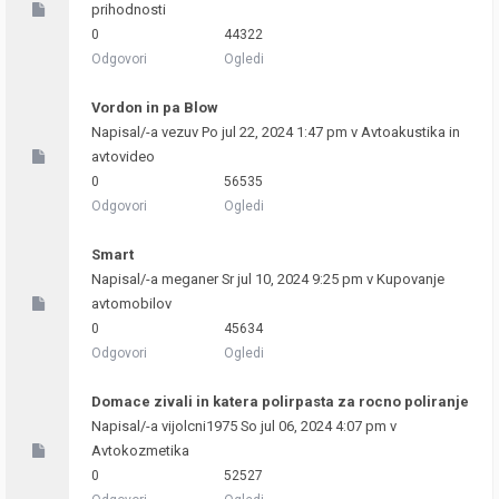
prihodnosti
0
44322
Odgovori
Ogledi
Vordon in pa Blow
Napisal/-a
vezuv
Po jul 22, 2024 1:47 pm v
Avtoakustika in
avtovideo
0
56535
Odgovori
Ogledi
Smart
Napisal/-a
meganer
Sr jul 10, 2024 9:25 pm v
Kupovanje
avtomobilov
0
45634
Odgovori
Ogledi
Domace zivali in katera polirpasta za rocno poliranje
Napisal/-a
vijolcni1975
So jul 06, 2024 4:07 pm v
Avtokozmetika
0
52527