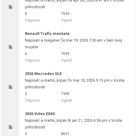
Napisal/-a
martin_krpan
Če apr 09, 2026 8:47 am v
Vozila
prihodnosti
0
7043
Odgovori
Ogledi
Renault Trafic manšeta
Napisal/-a
meganer
Če mar 19, 2026 7:30 am v
Sam svoj
mojster
0
7699
Odgovori
Ogledi
2026 Mercedes VLE
Napisal/-a
martin_krpan
To mar 10, 2026 9:15 pm v
Vozila
prihodnosti
0
7390
Odgovori
Ogledi
2026 Volvo EX60
Napisal/-a
martin_krpan
Sr jan 21, 2026 6:36 pm v
Vozila
prihodnosti
0
8631