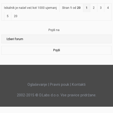
Iskalnik je našel več kot 1000 ujemanj
Stran
1
od
20
1
2
3
4
5
20
Pojdi na
Pojdi
Oglaševanje
|
Pravni pouk
|
Kontakti
2002-2015 ©
D.Labs d.o.o.
Vse pravice pridržane.