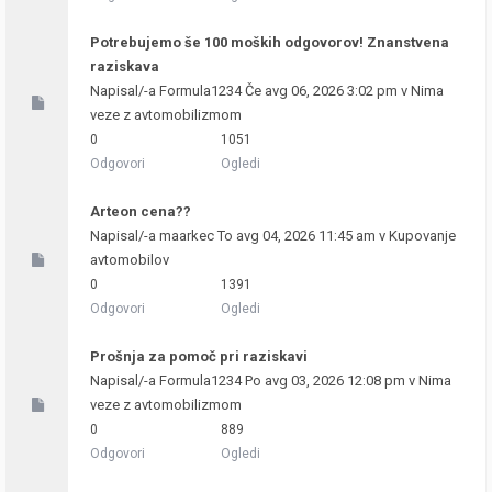
Potrebujemo še 100 moških odgovorov! Znanstvena
raziskava
Napisal/-a
Formula1234
Če avg 06, 2026 3:02 pm v
Nima
veze z avtomobilizmom
0
1051
Odgovori
Ogledi
Arteon cena??
Napisal/-a
maarkec
To avg 04, 2026 11:45 am v
Kupovanje
avtomobilov
0
1391
Odgovori
Ogledi
Prošnja za pomoč pri raziskavi
Napisal/-a
Formula1234
Po avg 03, 2026 12:08 pm v
Nima
veze z avtomobilizmom
0
889
Odgovori
Ogledi