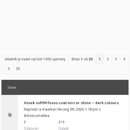
Iskalnik je našel več kot 1000 ujemanj
Stran
1
od
20
1
2
3
4
5
20
Teme
Vosek soft99 fusso coat mirror shine – dark colours
Napisal/-a
maarkec
Ne avg 09, 2026 1:18 pm v
Avtokozmetika
0
219
Odgovori
Ogledi