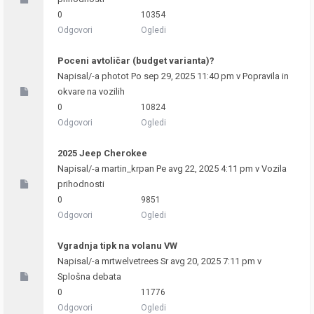
0
10354
Odgovori
Ogledi
Poceni avtoličar (budget varianta)?
Napisal/-a
photot
Po sep 29, 2025 11:40 pm v
Popravila in
okvare na vozilih
0
10824
Odgovori
Ogledi
2025 Jeep Cherokee
Napisal/-a
martin_krpan
Pe avg 22, 2025 4:11 pm v
Vozila
prihodnosti
0
9851
Odgovori
Ogledi
Vgradnja tipk na volanu VW
Napisal/-a
mrtwelvetrees
Sr avg 20, 2025 7:11 pm v
Splošna debata
0
11776
Odgovori
Ogledi