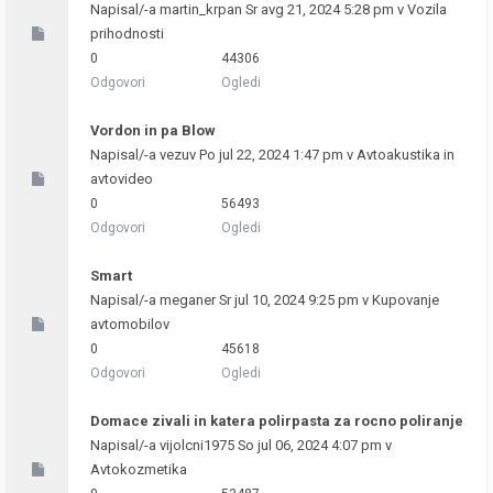
Napisal/-a
martin_krpan
Sr avg 21, 2024 5:28 pm v
Vozila
prihodnosti
0
44306
Odgovori
Ogledi
Vordon in pa Blow
Napisal/-a
vezuv
Po jul 22, 2024 1:47 pm v
Avtoakustika in
avtovideo
0
56493
Odgovori
Ogledi
Smart
Napisal/-a
meganer
Sr jul 10, 2024 9:25 pm v
Kupovanje
avtomobilov
0
45618
Odgovori
Ogledi
Domace zivali in katera polirpasta za rocno poliranje
Napisal/-a
vijolcni1975
So jul 06, 2024 4:07 pm v
Avtokozmetika