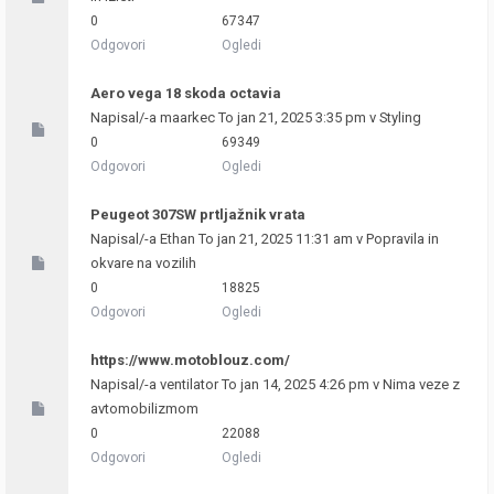
0
67347
Odgovori
Ogledi
Aero vega 18 skoda octavia
Napisal/-a
maarkec
To jan 21, 2025 3:35 pm v
Styling
0
69349
Odgovori
Ogledi
Peugeot 307SW prtljažnik vrata
Napisal/-a
Ethan
To jan 21, 2025 11:31 am v
Popravila in
okvare na vozilih
0
18825
Odgovori
Ogledi
https://www.motoblouz.com/
Napisal/-a
ventilator
To jan 14, 2025 4:26 pm v
Nima veze z
avtomobilizmom
0
22088
Odgovori
Ogledi