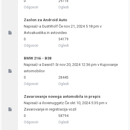
0
29716
Odgovori
Ogledi
Zaslon za Android Auto
Napisal/-a
DustWolf
Če nov 21, 2024 5:18 pm v
Avtoakustika in avtovideo
0
34179
Odgovori
Ogledi
BMW 216i - B38
Napisal/-a
Dawid1
Sr nov 20, 2024 12:36 pm v
Kupovanje
avtomobilov
0
28445
Odgovori
Ogledi
Zavarovanje novega avtomobila in prepis
Napisal/-a
ilovenuggetz
Če okt 10, 2024 5:35 pm v
Zavarovanje in registracija vozil
0
58794
Odgovori
Ogledi