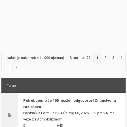
Iskalnik je našel več kot 1000 ujemanj
Stran
1
od
20
1
2
3
4
5
20
Teme
Potrebujemo še 100 moških odgovorov! Znanstvena
raziskava
Napisal/-a
Formula1234
Če avg 06, 2026 3:02 pm v
Nima
veze z avtomobilizmom
0
648