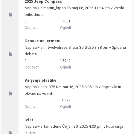
2025 Jeep Compass
Napisal/-a
martin_krpan
To maj 06, 2025 11:24 am v
Vozila
prihodnosti
0
11681
Odgovori
Ogledi
Oznake na jermenu
Napisal/-a
mrtwelvetrees
Sr apr 30, 2025 3:38 pm v
Splošna
debata
0
12946
Odgovori
Ogledi
Varjenje plastike
Napisal/-a
rs1975
Ne mar 16, 2025 8:05 am v
Popravila in
okvare na vozilih
0
16379
Odgovori
Ogledi
Izlet
Napisal/-a
Tamadene
Če jan 30, 2025 4:03 pm v
Potovanja
in izleti