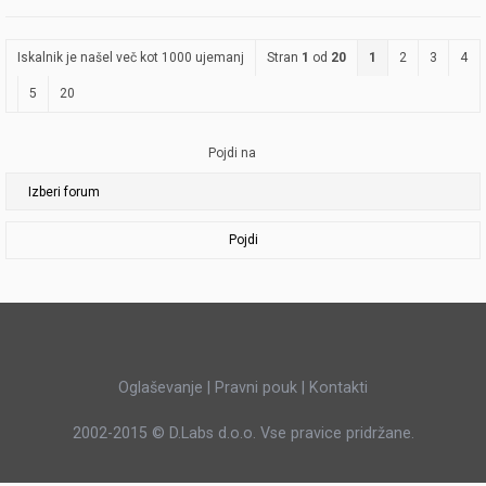
Iskalnik je našel več kot 1000 ujemanj
Stran
1
od
20
1
2
3
4
5
20
Pojdi na
Pojdi
Oglaševanje
|
Pravni pouk
|
Kontakti
2002-2015 ©
D.Labs d.o.o.
Vse pravice pridržane.