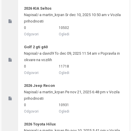
2026 KIA Seltos
Napisal/-a
martin_krpan
Sr dec 10, 2025 10:50 am v
Vozila
prihodnosti
0
10502
Odgovori
Ogledi
Golf 2 gti g60
Napisal/-a
david9
To dec 09, 2025 11:54 am v
Popravila in
okvare na vozilih
0
11718
Odgovori
Ogledi
2026 Jeep Recon
Napisal/-a
martin_krpan
Pe nov 21, 2025 6:48 pm v
Vozila
prihodnosti
0
10931
Odgovori
Ogledi
2026 Toyota Hilux
Napisal/-a
martin_krpan
Po nov 10, 2025 5:41 pm v
Vozila