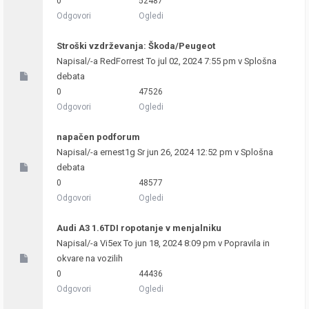
0
52487
Odgovori
Ogledi
Stroški vzdrževanja: Škoda/Peugeot
Napisal/-a
RedForrest
To jul 02, 2024 7:55 pm v
Splošna
debata
0
47526
Odgovori
Ogledi
napačen podforum
Napisal/-a
ernest1g
Sr jun 26, 2024 12:52 pm v
Splošna
debata
0
48577
Odgovori
Ogledi
Audi A3 1.6TDI ropotanje v menjalniku
Napisal/-a
Vi5ex
To jun 18, 2024 8:09 pm v
Popravila in
okvare na vozilih
0
44436
Odgovori
Ogledi