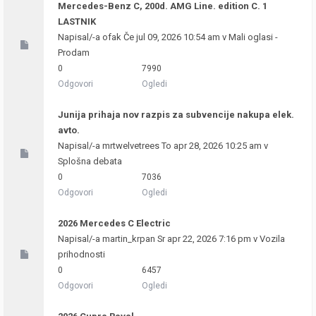
Mercedes-Benz C, 200d. AMG Line. edition C. 1
LASTNIK
Napisal/-a
ofak
Če jul 09, 2026 10:54 am v
Mali oglasi -
Prodam
0
7990
Odgovori
Ogledi
Junija prihaja nov razpis za subvencije nakupa elek.
avto.
Napisal/-a
mrtwelvetrees
To apr 28, 2026 10:25 am v
Splošna debata
0
7036
Odgovori
Ogledi
2026 Mercedes C Electric
Napisal/-a
martin_krpan
Sr apr 22, 2026 7:16 pm v
Vozila
prihodnosti
0
6457
Odgovori
Ogledi