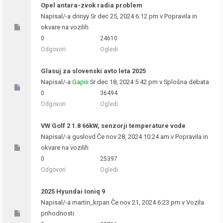
Opel antara-zvok radia problem
Napisal/-a
drinyy
Sr dec 25, 2024 6:12 pm v
Popravila in
okvare na vozilih
0
24610
Odgovori
Ogledi
Glasuj za slovenski avto leta 2025
Napisal/-a
Gapiii
Sr dec 18, 2024 5:42 pm v
Splošna debata
0
36494
Odgovori
Ogledi
VW Golf 2 1.8 66kW, senzorji temperature vode
Napisal/-a
guslovd
Če nov 28, 2024 10:24 am v
Popravila in
okvare na vozilih
0
25397
Odgovori
Ogledi
2025 Hyundai Ioniq 9
Napisal/-a
martin_krpan
Če nov 21, 2024 6:23 pm v
Vozila
prihodnosti