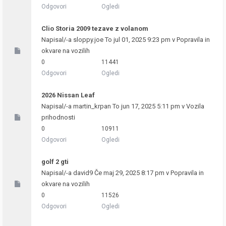
Odgovori
Ogledi
Clio Storia 2009 tezave z volanom
Napisal/-a
sloppy.joe
To jul 01, 2025 9:23 pm v
Popravila in
okvare na vozilih
0
11441
Odgovori
Ogledi
2026 Nissan Leaf
Napisal/-a
martin_krpan
To jun 17, 2025 5:11 pm v
Vozila
prihodnosti
0
10911
Odgovori
Ogledi
golf 2 gti
Napisal/-a
david9
Če maj 29, 2025 8:17 pm v
Popravila in
okvare na vozilih
0
11526
Odgovori
Ogledi