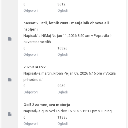
0
8612
Odgovori
Ogledi
passat 2.0 tdi, letnik 2009 - menjalnik obnova ali
rabljeni
Napisal/-a
NiMaj
Ne jan 11, 2026 8:50 am v
Popravila in
okvare na vozilih
0
10826
Odgovori
Ogledi
2026 KIA EV2
Napisal/-a
martin_krpan
Pe jan 09, 2026 6:16 pm v
Vozila
prihodnosti
0
9050
Odgovori
Ogledi
Golf 2 zamenjava motorja
Napisal/-a
guslovd
To dec 16, 2025 12:17 pm v
Tuning
0
11835
Odgovori
Ogledi