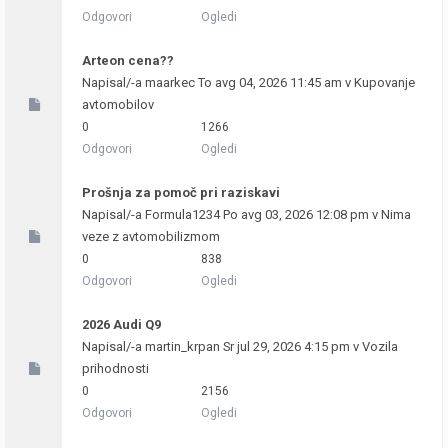
Odgovori
Ogledi
Arteon cena??
Napisal/-a
maarkec
To avg 04, 2026 11:45 am v
Kupovanje
avtomobilov
0
1266
Odgovori
Ogledi
Prošnja za pomoč pri raziskavi
Napisal/-a
Formula1234
Po avg 03, 2026 12:08 pm v
Nima
veze z avtomobilizmom
0
838
Odgovori
Ogledi
2026 Audi Q9
Napisal/-a
martin_krpan
Sr jul 29, 2026 4:15 pm v
Vozila
prihodnosti
0
2156
Odgovori
Ogledi