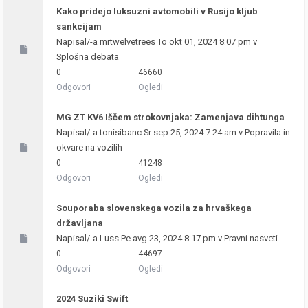
Kako pridejo luksuzni avtomobili v Rusijo kljub
sankcijam
Napisal/-a
mrtwelvetrees
To okt 01, 2024 8:07 pm v
Splošna debata
0
46660
Odgovori
Ogledi
MG ZT KV6 Iščem strokovnjaka: Zamenjava dihtunga
Napisal/-a
tonisibanc
Sr sep 25, 2024 7:24 am v
Popravila in
okvare na vozilih
0
41248
Odgovori
Ogledi
Souporaba slovenskega vozila za hrvaškega
državljana
Napisal/-a
Luss
Pe avg 23, 2024 8:17 pm v
Pravni nasveti
0
44697
Odgovori
Ogledi
2024 Suziki Swift