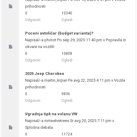
prihodnosti
0
10340
Odgovori
Ogledi
Poceni avtoličar (budget varianta)?
Napisal/-a
photot
Po sep 29, 2025 11:40 pm v
Popravila in
okvare na vozilih
0
10808
Odgovori
Ogledi
2025 Jeep Cherokee
Napisal/-a
martin_krpan
Pe avg 22, 2025 4:11 pm v
Vozila
prihodnosti
0
9836
Odgovori
Ogledi
Vgradnja tipk na volanu VW
Napisal/-a
mrtwelvetrees
Sr avg 20, 2025 7:11 pm v
Splošna debata
0
11724