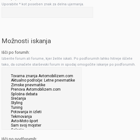
Uporabite * kot poseben znak za delna ujemanja.
Možnosti iskanja
Išči po forumih:
Izberite forum ali forume, kjer želite iskati. Po podforumih lahko hitreje iščete
tako, da označete starševski forum in spodaj omogočite iskanje po podforumih.
Išči po podforumih: