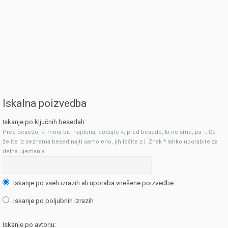
Iskalna poizvedba
Iskanje po ključnih besedah:
Pred besedo, ki mora biti najdena, dodajte
+
, pred besedo, ki ne sme, pa
-
. Če
želite iz seznama besed najti samo eno, jih ločite z
|
. Znak * lahko uporabite za
delna ujemanja.
Iskanje po vseh izrazih ali uporaba vnešene poizvedbe
Iskanje po poljubnih izrazih
Iskanje po avtorju: