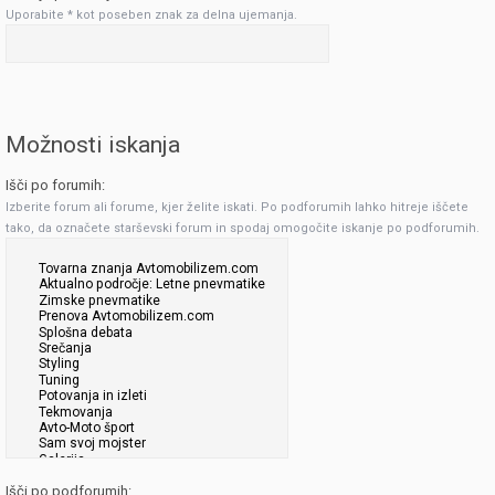
Uporabite * kot poseben znak za delna ujemanja.
Možnosti iskanja
Išči po forumih:
Izberite forum ali forume, kjer želite iskati. Po podforumih lahko hitreje iščete
tako, da označete starševski forum in spodaj omogočite iskanje po podforumih.
Išči po podforumih: