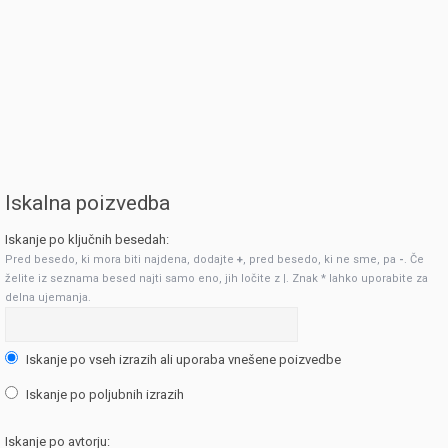
Iskalna poizvedba
Iskanje po ključnih besedah:
Pred besedo, ki mora biti najdena, dodajte
+
, pred besedo, ki ne sme, pa
-
. Če
želite iz seznama besed najti samo eno, jih ločite z
|
. Znak * lahko uporabite za
delna ujemanja.
Iskanje po vseh izrazih ali uporaba vnešene poizvedbe
Iskanje po poljubnih izrazih
Iskanje po avtorju: