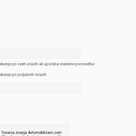
JERNEJ BOLKA
TEHNIČNA VPRAŠANJA
ROK ČERNJAVSKI
AVTOPLIN
ŽIGA HABJAN
skanje po vseh izrazih ali uporaba vnešene poizvedbe
skanje po poljubnih izrazih