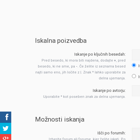
Iskalna poizvedba
Iskanje po ključnih besedah:
Pred besedo, ki mora biti najdena, dodajte
+
, pred
I
besedo, ki ne sme, pa
-
. Če želite iz seznama besed
najti samo eno, jih ločite z
|
. Znak * lahko uporabite za
I
delna ujemanja.
Iskanje po avtorju:
Uporabite * kot poseben znak za delna ujemanja.
Možnosti iskanja
Išči po forumih:
Izberite forum ali forume, kjer želite iskati. Po