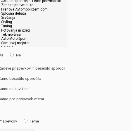
Da
Ne
adeve prispevkov in besedilo sporočil
amo besedilo sporočila
amo naslovi tem
amo prvi prispevek v temi
rispevkov
Teme