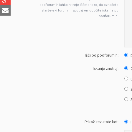
podforumih lahko hitreje iščete tako, da označete
starševski forum in spodaj omogočite iskanje po
podforumih.
Išči po podforumih:
Iskanje znotraj:
Z
S
S
S
Prikaži rezultate kot:
P