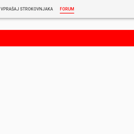
VPRAŠAJ STROKOVNJAKA
FORUM
RABLJENA VOZILA
KOSTJA PRIHODA
GORIVA
SILVAN SIMČIČ
AVTOPLIN
TOMAŽ DEMŠAR
MAZIVA IN OLJA
ALEŠ ARNŠEK
PREDELAVE
ALEKS HUMAR IN FLORJAN RUS
PNEVMATIKE
TIHOMIR KACJAN
HIBRIDNA TEHNIKA