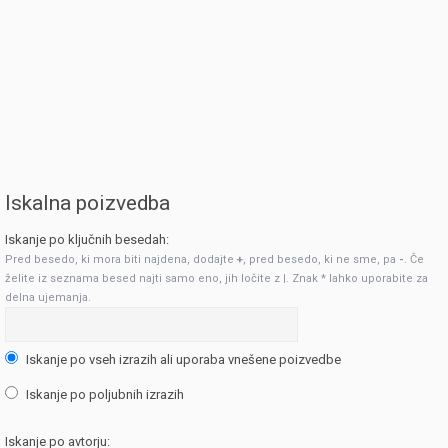
Iskalna poizvedba
Iskanje po ključnih besedah:
Pred besedo, ki mora biti najdena, dodajte
+
, pred besedo, ki ne sme, pa
-
. Če
želite iz seznama besed najti samo eno, jih ločite z
|
. Znak * lahko uporabite za
delna ujemanja.
Iskanje po vseh izrazih ali uporaba vnešene poizvedbe
Iskanje po poljubnih izrazih
Iskanje po avtorju: