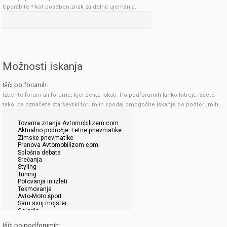
Uporabite * kot poseben znak za delna ujemanja.
Možnosti iskanja
Išči po forumih:
Izberite forum ali forume, kjer želite iskati. Po podforumih lahko hitreje iščete
tako, da označete starševski forum in spodaj omogočite iskanje po podforumih.
Išči po podforumih: