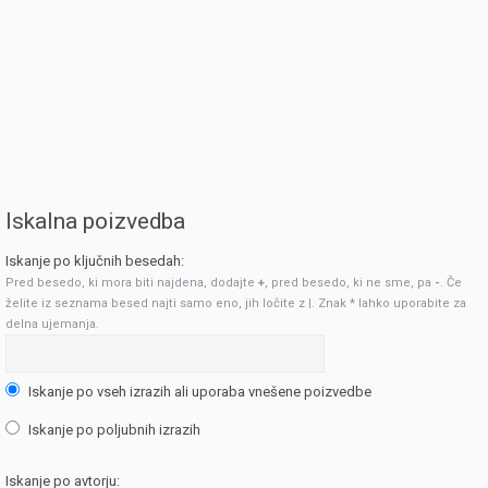
Iskalna poizvedba
Iskanje po ključnih besedah:
Pred besedo, ki mora biti najdena, dodajte
+
, pred besedo, ki ne sme, pa
-
. Če
želite iz seznama besed najti samo eno, jih ločite z
|
. Znak * lahko uporabite za
delna ujemanja.
Iskanje po vseh izrazih ali uporaba vnešene poizvedbe
Iskanje po poljubnih izrazih
Iskanje po avtorju: