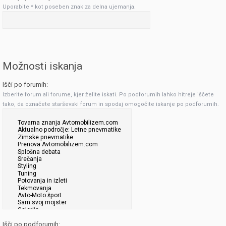
Uporabite * kot poseben znak za delna ujemanja.
Možnosti iskanja
Išči po forumih:
Izberite forum ali forume, kjer želite iskati. Po podforumih lahko hitreje iščete
tako, da označete starševski forum in spodaj omogočite iskanje po podforumih.
Išči po podforumih: