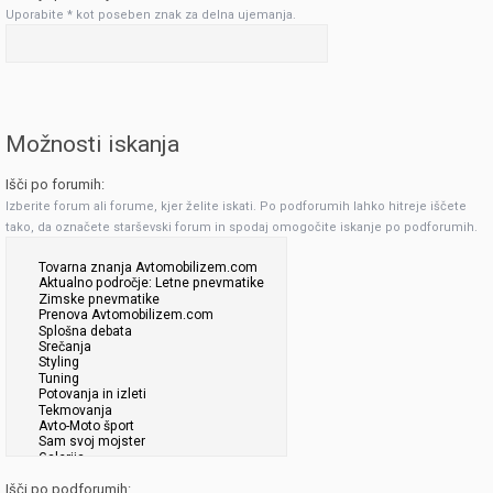
Uporabite * kot poseben znak za delna ujemanja.
Možnosti iskanja
Išči po forumih:
Izberite forum ali forume, kjer želite iskati. Po podforumih lahko hitreje iščete
tako, da označete starševski forum in spodaj omogočite iskanje po podforumih.
Išči po podforumih: