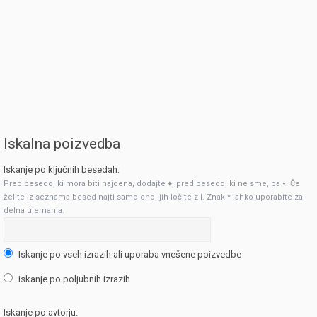
Iskalna poizvedba
Iskanje po ključnih besedah:
Pred besedo, ki mora biti najdena, dodajte
+
, pred besedo, ki ne sme, pa
-
. Če
želite iz seznama besed najti samo eno, jih ločite z
|
. Znak * lahko uporabite za
delna ujemanja.
Iskanje po vseh izrazih ali uporaba vnešene poizvedbe
Iskanje po poljubnih izrazih
Iskanje po avtorju: