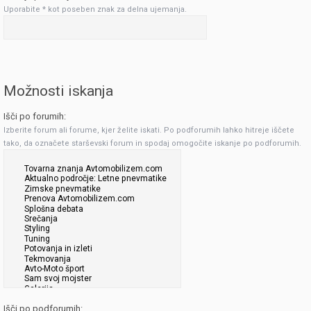
Uporabite * kot poseben znak za delna ujemanja.
Možnosti iskanja
Išči po forumih:
Izberite forum ali forume, kjer želite iskati. Po podforumih lahko hitreje iščete
tako, da označete starševski forum in spodaj omogočite iskanje po podforumih.
Išči po podforumih: