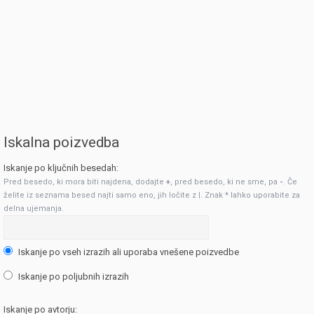
Iskalna poizvedba
Iskanje po ključnih besedah:
Pred besedo, ki mora biti najdena, dodajte
+
, pred besedo, ki ne sme, pa
-
. Če
želite iz seznama besed najti samo eno, jih ločite z
|
. Znak * lahko uporabite za
delna ujemanja.
Iskanje po vseh izrazih ali uporaba vnešene poizvedbe
Iskanje po poljubnih izrazih
Iskanje po avtorju: