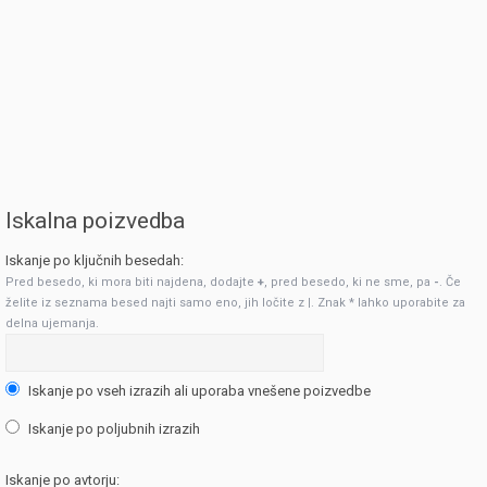
Iskalna poizvedba
Iskanje po ključnih besedah:
Pred besedo, ki mora biti najdena, dodajte
+
, pred besedo, ki ne sme, pa
-
. Če
želite iz seznama besed najti samo eno, jih ločite z
|
. Znak * lahko uporabite za
delna ujemanja.
Iskanje po vseh izrazih ali uporaba vnešene poizvedbe
Iskanje po poljubnih izrazih
Iskanje po avtorju: