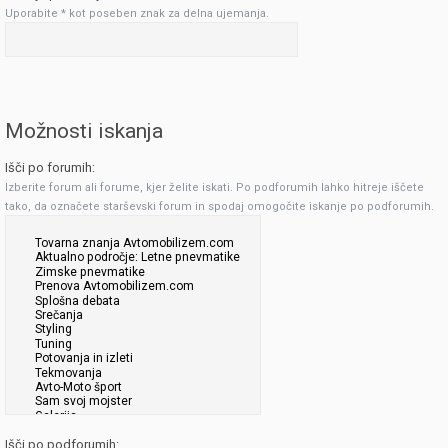
Uporabite * kot poseben znak za delna ujemanja.
Možnosti iskanja
Išči po forumih:
Izberite forum ali forume, kjer želite iskati. Po podforumih lahko hitreje iščete
tako, da označete starševski forum in spodaj omogočite iskanje po podforumih.
Išči po podforumih: