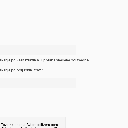
JERNEJ BOLKA
TEHNIČNA VPRAŠANJA
ROK ČERNJAVSKI
AVTOPLIN
ŽIGA HABJAN
skanje po vseh izrazih ali uporaba vnešene poizvedbe
skanje po poljubnih izrazih