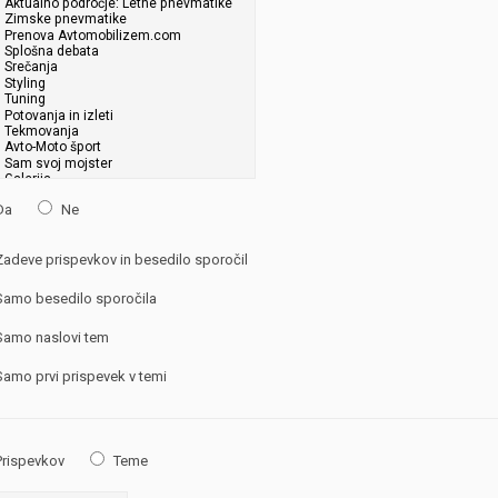
Da
Ne
adeve prispevkov in besedilo sporočil
amo besedilo sporočila
amo naslovi tem
amo prvi prispevek v temi
rispevkov
Teme