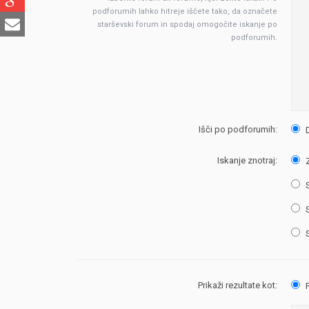
podforumih lahko hitreje iščete tako, da označete
starševski forum in spodaj omogočite iskanje po
podforumih.
Išči po podforumih:
Iskanje znotraj:
Z
S
S
S
Prikaži rezultate kot:
P