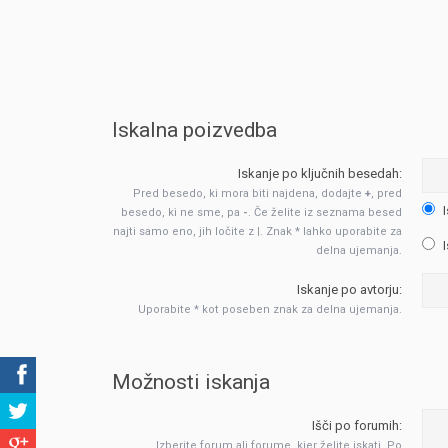
Iskalna poizvedba
Iskanje po ključnih besedah:
Pred besedo, ki mora biti najdena, dodajte
+
, pred
I
besedo, ki ne sme, pa
-
. Če želite iz seznama besed
najti samo eno, jih ločite z
|
. Znak * lahko uporabite za
I
delna ujemanja.
Iskanje po avtorju:
Uporabite * kot poseben znak za delna ujemanja.
Možnosti iskanja
Išči po forumih:
Izberite forum ali forume, kjer želite iskati. Po