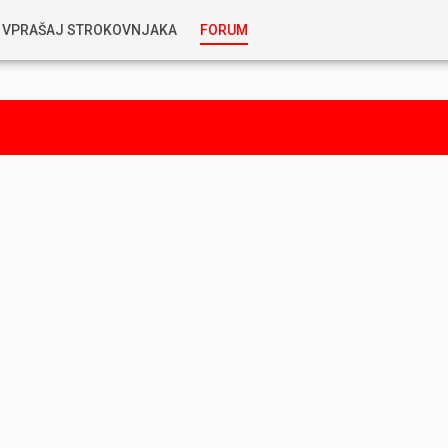
VPRAŠAJ STROKOVNJAKA
FORUM
RABLJENA VOZILA
KOSTJA PRIHODA
GORIVA
SILVAN SIMČIČ
AVTOPLIN
TOMAŽ DEMŠAR
MAZIVA IN OLJA
ALEŠ ARNŠEK
PREDELAVE
ALEKS HUMAR IN FLORJAN RUS
PNEVMATIKE
TIHOMIR KACJAN
HIBRIDNA TEHNIKA