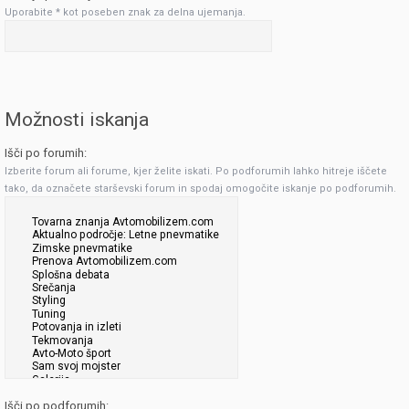
Uporabite * kot poseben znak za delna ujemanja.
Možnosti iskanja
Išči po forumih:
Izberite forum ali forume, kjer želite iskati. Po podforumih lahko hitreje iščete
tako, da označete starševski forum in spodaj omogočite iskanje po podforumih.
Išči po podforumih: