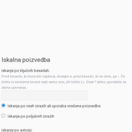
Iskalna poizvedba
Iskanje po ključnih besedah:
Pred besedo, ki mora biti najdena, dodajte
+
, pred besedo, ki ne sme, pa
-
. Če
želite iz seznama besed najti samo eno, jih ločite z
|
. Znak * lahko uporabite za
delna ujemanja.
Iskanje po vseh izrazih ali uporaba vnešene poizvedbe
Iskanje po poljubnih izrazih
Iskanje po avtorju: