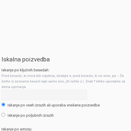
Iskalna poizvedba
Iskanje po ključnih besedah:
Pred besedo, ki mora biti najdena, dodajte
+
, pred besedo, ki ne sme, pa
-
. Če
želite iz seznama besed najti samo eno, jih ločite z
|
. Znak * lahko uporabite za
delna ujemanja.
Iskanje po vseh izrazih ali uporaba vnešene poizvedbe
Iskanje po poljubnih izrazih
Iskanje po avtorju: