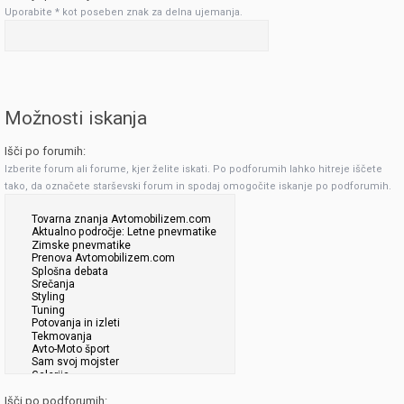
Uporabite * kot poseben znak za delna ujemanja.
Možnosti iskanja
Išči po forumih:
Izberite forum ali forume, kjer želite iskati. Po podforumih lahko hitreje iščete
tako, da označete starševski forum in spodaj omogočite iskanje po podforumih.
Išči po podforumih: