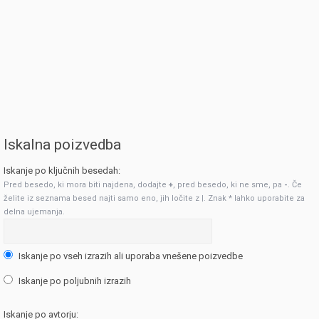
Iskalna poizvedba
Iskanje po ključnih besedah:
Pred besedo, ki mora biti najdena, dodajte
+
, pred besedo, ki ne sme, pa
-
. Če
želite iz seznama besed najti samo eno, jih ločite z
|
. Znak * lahko uporabite za
delna ujemanja.
Iskanje po vseh izrazih ali uporaba vnešene poizvedbe
Iskanje po poljubnih izrazih
Iskanje po avtorju: