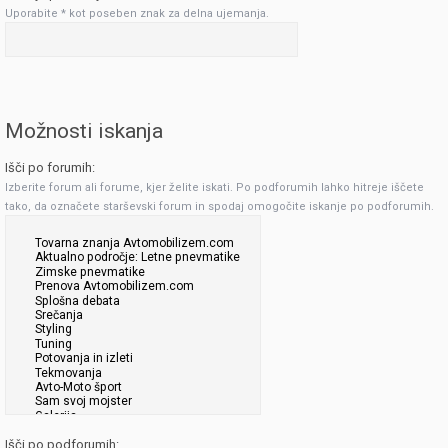
Uporabite * kot poseben znak za delna ujemanja.
Možnosti iskanja
Išči po forumih:
Izberite forum ali forume, kjer želite iskati. Po podforumih lahko hitreje iščete
tako, da označete starševski forum in spodaj omogočite iskanje po podforumih.
Išči po podforumih: