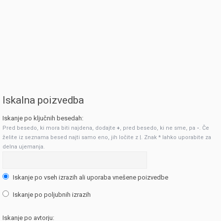
Iskalna poizvedba
Iskanje po ključnih besedah:
Pred besedo, ki mora biti najdena, dodajte
+
, pred besedo, ki ne sme, pa
-
. Če
želite iz seznama besed najti samo eno, jih ločite z
|
. Znak * lahko uporabite za
delna ujemanja.
Iskanje po vseh izrazih ali uporaba vnešene poizvedbe
Iskanje po poljubnih izrazih
Iskanje po avtorju: