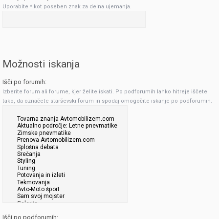
Uporabite * kot poseben znak za delna ujemanja.
Možnosti iskanja
Išči po forumih:
Izberite forum ali forume, kjer želite iskati. Po podforumih lahko hitreje iščete
tako, da označete starševski forum in spodaj omogočite iskanje po podforumih.
Išči po podforumih: