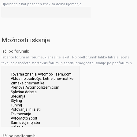
Uporabite * kot poseben znak za delna ujemanja.
Možnosti iskanja
Išči po forumih:
Izberite forum ali forume, kjer želite iskati. Po podforumih lahko hitreje iščete
tako, da označete starševski forum in spodaj omogočite iskanje po podforumih.
Išči po podforumih: