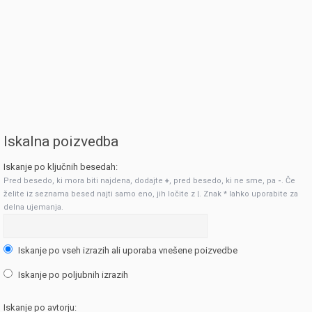
Iskalna poizvedba
Iskanje po ključnih besedah:
Pred besedo, ki mora biti najdena, dodajte
+
, pred besedo, ki ne sme, pa
-
. Če
želite iz seznama besed najti samo eno, jih ločite z
|
. Znak * lahko uporabite za
delna ujemanja.
Iskanje po vseh izrazih ali uporaba vnešene poizvedbe
Iskanje po poljubnih izrazih
Iskanje po avtorju: