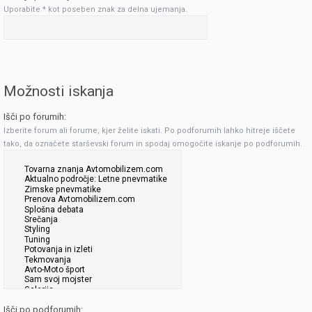
Uporabite * kot poseben znak za delna ujemanja.
Možnosti iskanja
Išči po forumih:
Izberite forum ali forume, kjer želite iskati. Po podforumih lahko hitreje iščete
tako, da označete starševski forum in spodaj omogočite iskanje po podforumih.
Išči po podforumih: