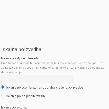
Iskalna poizvedba
Iskanje po ključnih besedah:
Pred besedo, ki mora biti najdena, dodajte
+
, pred besedo, ki ne sme, pa
-
. Če
želite iz seznama besed najti samo eno, jih ločite z
|
. Znak * lahko uporabite za
delna ujemanja.
Iskanje po vseh izrazih ali uporaba vnešene poizvedbe
Iskanje po poljubnih izrazih
Iskanje po avtorju: