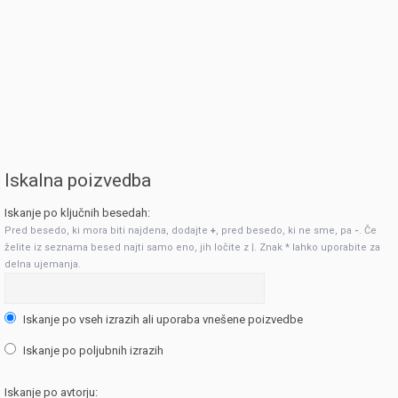
Iskalna poizvedba
Iskanje po ključnih besedah:
Pred besedo, ki mora biti najdena, dodajte
+
, pred besedo, ki ne sme, pa
-
. Če
želite iz seznama besed najti samo eno, jih ločite z
|
. Znak * lahko uporabite za
delna ujemanja.
Iskanje po vseh izrazih ali uporaba vnešene poizvedbe
Iskanje po poljubnih izrazih
Iskanje po avtorju: