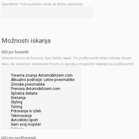
Uporabite * kot poseben znak za delna ujemanja.
Možnosti iskanja
Išči po forumih:
Izberite forum ali forume, kjer želite iskati. Po podforumih lahko hitreje iščete
tako, da označete starševski forum in spodaj omogočite iskanje po podforumih.
Išči po podforumih: