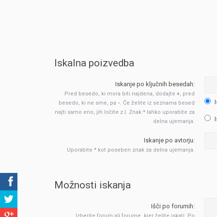
Iskalna poizvedba
Iskanje po ključnih besedah:
Pred besedo, ki mora biti najdena, dodajte
+
, pred
I
besedo, ki ne sme, pa
-
. Če želite iz seznama besed
najti samo eno, jih ločite z
|
. Znak * lahko uporabite za
I
delna ujemanja.
Iskanje po avtorju:
Uporabite * kot poseben znak za delna ujemanja.
Možnosti iskanja
Išči po forumih:
Izberite forum ali forume, kjer želite iskati. Po