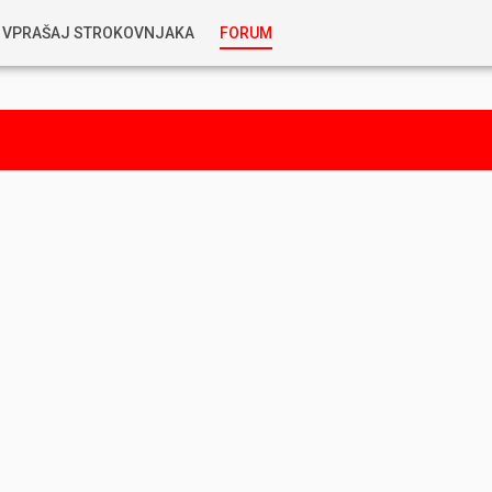
VPRAŠAJ STROKOVNJAKA
FORUM
RABLJENA VOZILA
KOSTJA PRIHODA
GORIVA
SILVAN SIMČIČ
AVTOPLIN
TOMAŽ DEMŠAR
MAZIVA IN OLJA
ALEŠ ARNŠEK
PREDELAVE
ALEKS HUMAR IN FLORJAN RUS
PNEVMATIKE
TIHOMIR KACJAN
HIBRIDNA TEHNIKA