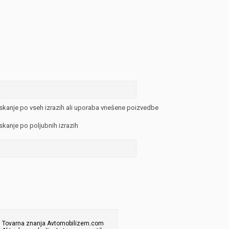
JERNEJ BOLKA
TEHNIČNA VPRAŠANJA
ROK ČERNJAVSKI
AVTOPLIN
ŽIGA HABJAN
skanje po vseh izrazih ali uporaba vnešene poizvedbe
skanje po poljubnih izrazih