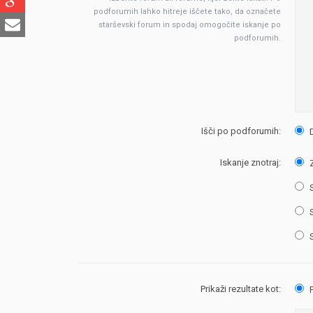
podforumih lahko hitreje iščete tako, da označete
starševski forum in spodaj omogočite iskanje po
podforumih.
Išči po podforumih:
Iskanje znotraj:
Z
S
S
S
Prikaži rezultate kot:
P