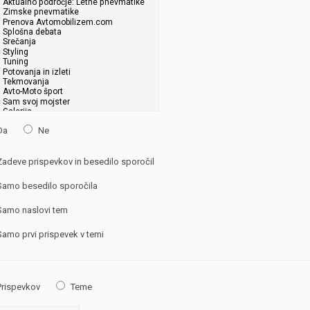
Da
Ne
adeve prispevkov in besedilo sporočil
amo besedilo sporočila
amo naslovi tem
amo prvi prispevek v temi
rispevkov
Teme