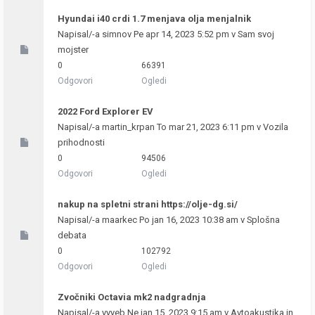
Hyundai i40 crdi 1.7 menjava olja menjalnik
Napisal/-a
simnov
Pe apr 14, 2023 5:52 pm v
Sam svoj
mojster
0
66391
Odgovori
Ogledi
2022 Ford Explorer EV
Napisal/-a
martin_krpan
To mar 21, 2023 6:11 pm v
Vozila
prihodnosti
0
94506
Odgovori
Ogledi
nakup na spletni strani https://olje-dg.si/
Napisal/-a
maarkec
Po jan 16, 2023 10:38 am v
Splošna
debata
0
102792
Odgovori
Ogledi
Zvočniki Octavia mk2 nadgradnja
Napisal/-a
yyyeb
Ne jan 15, 2023 9:15 am v
Avtoakustika in