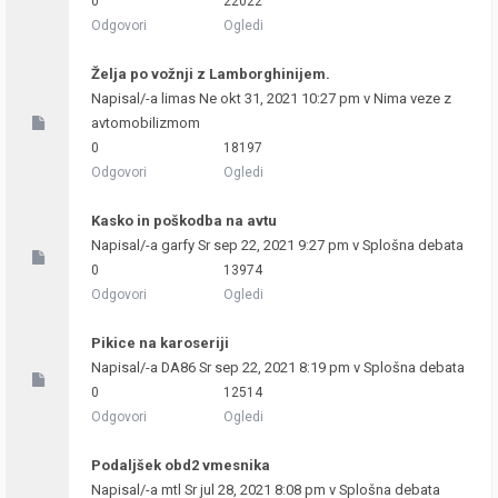
0
22022
Odgovori
Ogledi
Želja po vožnji z Lamborghinijem.
Napisal/-a
limas
Ne okt 31, 2021 10:27 pm v
Nima veze z
avtomobilizmom
0
18197
Odgovori
Ogledi
Kasko in poškodba na avtu
Napisal/-a
garfy
Sr sep 22, 2021 9:27 pm v
Splošna debata
0
13974
Odgovori
Ogledi
Pikice na karoseriji
Napisal/-a
DA86
Sr sep 22, 2021 8:19 pm v
Splošna debata
0
12514
Odgovori
Ogledi
Podaljšek obd2 vmesnika
Napisal/-a
mtl
Sr jul 28, 2021 8:08 pm v
Splošna debata