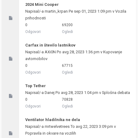
2024 Mini Cooper
Napisal/-a
martin_krpan
Pe sep 01, 2023 1:09 pm v
Vozila
prihodnosti
0
69200
Odgovori
Ogledi
Carfax in število lastnikov
Napisal/-a
AXi0N
Po avg 28, 2023 1:36 pm v
Kupovanje
avtomobilov
0
67715
Odgovori
Ogledi
Top Tether
Napisal/-a
Danej
Po avg 28, 2023 1:04 pm v
Splošna debata
0
70828
Odgovori
Ogledi
Ventilator hladilnika ne dela
Napisal/-a
mrtwelvetrees
To avg 22, 2023 3:09 pm v
Popravila in okvare na vozilih