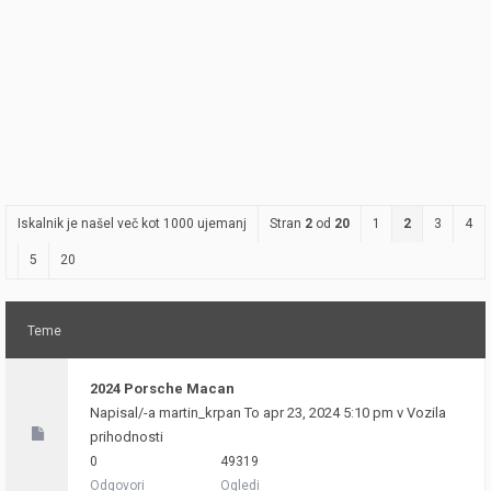
Iskalnik je našel več kot 1000 ujemanj
Stran
2
od
20
1
2
3
4
5
20
Teme
2024 Porsche Macan
Napisal/-a
martin_krpan
To apr 23, 2024 5:10 pm v
Vozila
prihodnosti
0
49319
Odgovori
Ogledi