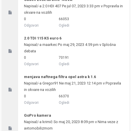
Napisal/-a
2.0 HDI 407
Pe jul 07, 2023 3:33 pm v
Popravila in
okvare na vozilih
0
66053
Odgovori
Ogledi
2.0 TDI 115 KS euro 6
Napisal/-a
maarkec
Po maj 29, 2023 4:59 pm v
Splošna
debata
0
70191
Odgovori
Ogledi
menjava naftnega filtra opel astra k 1.6
Napisal/-a
Gregor91
Ne maj 21, 2023 12:14 pm v
Popravila
in okvare na vozilih
0
66370
Odgovori
Ogledi
GoPro kamera
Napisal/-a
krimič
So maj 20, 2023 8:09 pm v
Nima veze z
avtomobilizmom