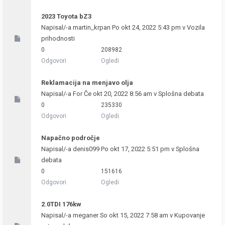
2023 Toyota bZ3
Napisal/-a
martin_krpan
Po okt 24, 2022 5:43 pm v
Vozila
prihodnosti
0
208982
Odgovori
Ogledi
Reklamacija na menjavo olja
Napisal/-a
For
Če okt 20, 2022 8:56 am v
Splošna debata
0
235330
Odgovori
Ogledi
Napačno področje
Napisal/-a
denis099
Po okt 17, 2022 5:51 pm v
Splošna
debata
0
151616
Odgovori
Ogledi
2.0TDI 176kw
Napisal/-a
meganer
So okt 15, 2022 7:58 am v
Kupovanje