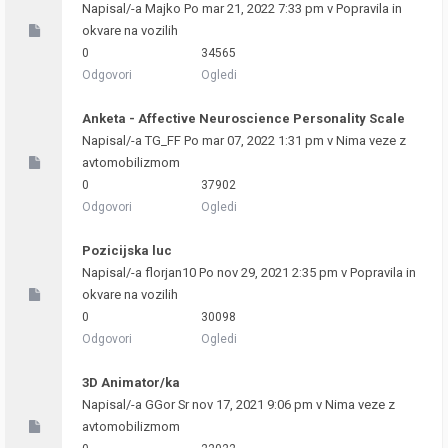
Napisal/-a
Majko
Po mar 21, 2022 7:33 pm v
Popravila in
okvare na vozilih
0
34565
Odgovori
Ogledi
Anketa - Affective Neuroscience Personality Scale
Napisal/-a
TG_FF
Po mar 07, 2022 1:31 pm v
Nima veze z
avtomobilizmom
0
37902
Odgovori
Ogledi
Pozicijska luc
Napisal/-a
florjan10
Po nov 29, 2021 2:35 pm v
Popravila in
okvare na vozilih
0
30098
Odgovori
Ogledi
3D Animator/ka
Napisal/-a
GGor
Sr nov 17, 2021 9:06 pm v
Nima veze z
avtomobilizmom