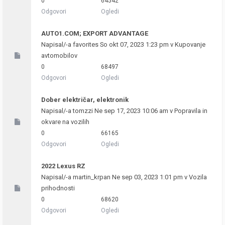
0
64542
Odgovori
Ogledi
AUTO1.COM; EXPORT ADVANTAGE
Napisal/-a
favorites
So okt 07, 2023 1:23 pm v
Kupovanje
avtomobilov
0
68497
Odgovori
Ogledi
Dober električar, elektronik
Napisal/-a
tomzzi
Ne sep 17, 2023 10:06 am v
Popravila in
okvare na vozilih
0
66165
Odgovori
Ogledi
2022 Lexus RZ
Napisal/-a
martin_krpan
Ne sep 03, 2023 1:01 pm v
Vozila
prihodnosti
0
68620
Odgovori
Ogledi