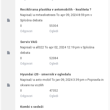
Reciklirana plastika v avtomobilih - kvaliteta ?
Napisal/-a
mrtwelvetrees
To apr 09, 2024 8:59 pm v
Splošna debata
0
55304
Odgovori
Ogledi
Servis VAG
Napisal/-a
all322
To apr 02, 2024 12:19 pm v
Splošna
debata
0
52084
Odgovori
Ogledi
Hyundai i20 - smernik v ogledalu
Napisal/-a
avto-mobil
To jan 09, 2024 3:39 pm v
Popravila in
okvare na vozilih
0
47352
Odgovori
Ogledi
Kombi s sedeži