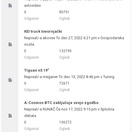
avtovideo
0
85751
Odgovori
Ogledi
KEI truck tovornjački
Napisal/-a
akovse
To dec 27, 2022 6:21 pm v
Gospodarska
vozila
0
132795
Odgovori
Ogledi
Tiguan n5 19"
Napisal/-a
meganer
To dec 13, 2022 8:46 pm v
Tuning
0
72671
Odgovori
Ogledi
A-Cosmos BTC zaključuje svojo zgodbo
Napisal/-a
RUNAČ
Če nov 17, 2022 9:15 pm v
Splošna
debata
0
106272
Odgovori
Ogledi