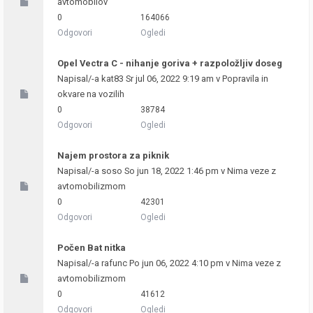
avtomobilov
0
164066
Odgovori
Ogledi
Opel Vectra C - nihanje goriva + razpoložljiv doseg
Napisal/-a
kat83
Sr jul 06, 2022 9:19 am v
Popravila in
okvare na vozilih
0
38784
Odgovori
Ogledi
Najem prostora za piknik
Napisal/-a
soso
So jun 18, 2022 1:46 pm v
Nima veze z
avtomobilizmom
0
42301
Odgovori
Ogledi
Počen Bat nitka
Napisal/-a
rafunc
Po jun 06, 2022 4:10 pm v
Nima veze z
avtomobilizmom
0
41612
Odgovori
Ogledi