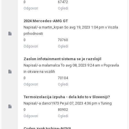
0
67472
Odgovori
Ogledi
2024 Mercedes-AMG GT
Napisal/-a
martin_krpan
So avg 19, 2023 1:04 pm v
Vozila
prihodnosti
0
70760
Odgovori
Ogledi
Zaslon infotainment sistema se je razslojil
Napisal/-a
malamalca
To avg 08, 2023 9:24 am v
Popravila
in okvare na vozilih
0
70104
Odgovori
Ogledi
Termoizolacija izpuha - dela kdo to v Sloveniji?
Napisal/-a
danci1973
Pe jul 07, 2023 4:36 pm v
Tuning
0
80902
Odgovori
Ogledi
Cuden zvok turbine-NOVA