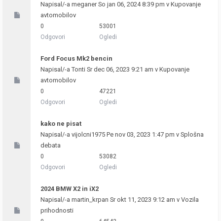
Napisal/-a
meganer
So jan 06, 2024 8:39 pm v
Kupovanje
avtomobilov
0
53001
Odgovori
Ogledi
Ford Focus Mk2 bencin
Napisal/-a
Tonti
Sr dec 06, 2023 9:21 am v
Kupovanje
avtomobilov
0
47221
Odgovori
Ogledi
kako ne pisat
Napisal/-a
vijolcni1975
Pe nov 03, 2023 1:47 pm v
Splošna
debata
0
53082
Odgovori
Ogledi
2024 BMW X2 in iX2
Napisal/-a
martin_krpan
Sr okt 11, 2023 9:12 am v
Vozila
prihodnosti