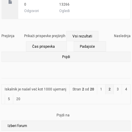
0
13266
Odgovori
Ogledi
Prejšnja
Prikaži prispevke prejšnjih
Naslednja
Iskalnik je našel več kot 1000 ujemanj
Stran
2
od
20
1
2
3
4
5
20
Pojdi na