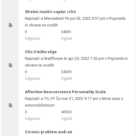
Strešni nosilci captur /clio
Napisal/-a
MercedesV
Pe jun 03, 2022 9:57 pm v
Popravila
in okvare na vozilih
0
34081
Odgovori
Ogledi
Clio 3 težko vžge
Napisal/-a
Wallflower
Sr apr 20, 2022 7:52 pm v
Popravila in
okvare na vozilih
0
34009
Odgovori
Ogledi
Affective Neuroscience Personality Scale
Napisal/-a
TG_FF
Če mar 31, 2022 9:17 am v
Nima veze z
avtomobilizmom
0
40565
Odgovori
Ogledi
S tronic problem audi a6