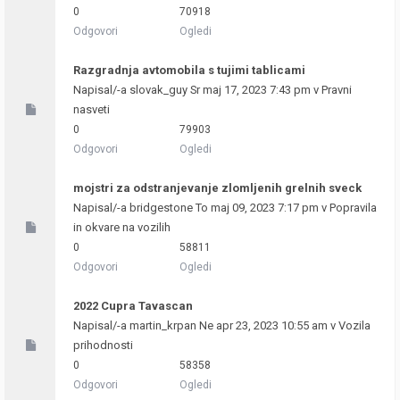
0
70918
Odgovori
Ogledi
Razgradnja avtomobila s tujimi tablicami
Napisal/-a
slovak_guy
Sr maj 17, 2023 7:43 pm v
Pravni
nasveti
0
79903
Odgovori
Ogledi
mojstri za odstranjevanje zlomljenih grelnih sveck
Napisal/-a
bridgestone
To maj 09, 2023 7:17 pm v
Popravila
in okvare na vozilih
0
58811
Odgovori
Ogledi
2022 Cupra Tavascan
Napisal/-a
martin_krpan
Ne apr 23, 2023 10:55 am v
Vozila
prihodnosti
0
58358
Odgovori
Ogledi