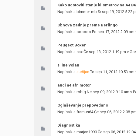
Kako ugotoviti stanje kilometrov na A4 B6
Napisal/-a
bimmer-mb
Sr sep 19, 2012 5:22 
Obnova zadnje preme Berlingo
Napisal/-a
oooooo
Po sep 17, 2012 2:09 pm
Peugeot Boxer
Napisal/-a
sax
Če sep 13, 2012 1:19 pm v
Gos
s line volan
Napisal/-a
audijan
To sep 11, 2012 10:53 pm
audi a4 afn motor
Napisal/-a
robig
Ne sep 09, 2012 9:10 am v
P
Oglaševanje prepovedano
Napisal/-a
framus64
Če sep 06, 2012 2:08 p
Diagnostika
Napisal/-a
marjan1990
Če sep 06, 2012 12:0