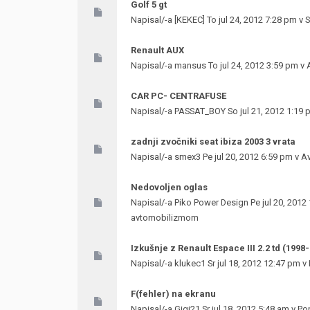
Golf 5 gt
Napisal/-a
[KEKEC]
To jul 24, 2012 7:28 pm v
S
Renault AUX
Napisal/-a
mansus
To jul 24, 2012 3:59 pm v
CAR PC- CENTRAFUSE
Napisal/-a
PASSAT_BOY
So jul 21, 2012 1:19
zadnji zvočniki seat ibiza 2003 3 vrata
Napisal/-a
smex3
Pe jul 20, 2012 6:59 pm v
Av
Nedovoljen oglas
Napisal/-a
Piko Power Design
Pe jul 20, 2012
avtomobilizmom
Izkušnje z Renault Espace III 2.2 td (1998
Napisal/-a
klukec1
Sr jul 18, 2012 12:47 pm v
F(fehler) na ekranu
Napisal/-a
Gigi21
Sr jul 18, 2012 5:48 am v
Pop