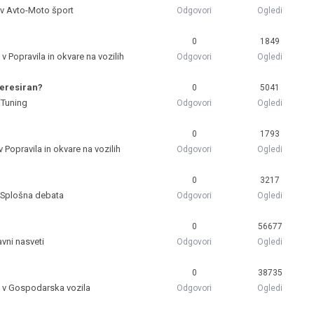
 v
Avto-Moto šport
Odgovori
Ogledi
0
1849
 v
Popravila in okvare na vozilih
Odgovori
Ogledi
teresiran?
0
5041
v
Tuning
Odgovori
Ogledi
0
1793
 v
Popravila in okvare na vozilih
Odgovori
Ogledi
0
3217
Splošna debata
Odgovori
Ogledi
0
56677
avni nasveti
Odgovori
Ogledi
0
38735
m v
Gospodarska vozila
Odgovori
Ogledi