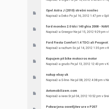
Opel Astra J (2010) strešni nosilec
Napisal/-a
Deko
Po jul 16, 2012 1:47 pm v
Spl
ford mondeo 2.0 tdci 140 ghia 2008 - NA
Napisal/-a
Greegor
Ne jul 15, 2012 9:29 pm v
Ford Fiesta Comfort 1.4 TDCi ali Peugeot 
Napisal/-a
razhum
So jul 14, 2012 1:35 pm v
K
Kupujem pit bike motocros motor
Napisal/-a
grudo
Pe jul 13, 2012 12:43 pm v
K
nakup ebay uk
Napisal/-a
S-line-
Ne jul 08, 2012 4:38 pm v
Ni
Avtomobilizem.com
Napisal/-a
iwex
Sr jul 04, 2012 10:52 pm v
Sre
Pokvarjena osvetljitev ure v P207