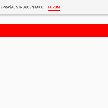
VPRAŠAJ STROKOVNJAKA
FORUM
RABLJENA VOZILA
KOSTJA PRIHODA
GORIVA
SILVAN SIMČIČ
AVTOPLIN
TOMAŽ DEMŠAR
MAZIVA IN OLJA
ALEŠ ARNŠEK
PREDELAVE
ALEKS HUMAR IN FLORJAN RUS
PNEVMATIKE
TIHOMIR KACJAN
HIBRIDNA TEHNIKA