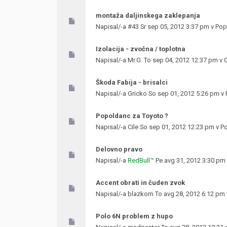
montaža daljinskega zaklepanja
Napisal/-a
#43
Sr sep 05, 2012 3:37 pm v
Popr
Izolacija - zvočna / toplotna
Napisal/-a
Mr.G.
To sep 04, 2012 12:37 pm v
Škoda Fabija - brisalci
Napisal/-a
Gricko
So sep 01, 2012 5:26 pm v
Popoldanc za Toyoto ?
Napisal/-a
Cile
So sep 01, 2012 12:23 pm v
Po
Delovno pravo
Napisal/-a
RedBull™
Pe avg 31, 2012 3:30 pm
Accent obrati in čuden zvok
Napisal/-a
blazkom
To avg 28, 2012 6:12 pm
Polo 6N problem z hupo