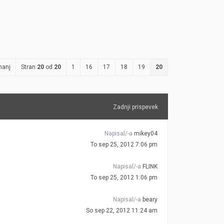
manj
Stran
20
od
20
1
16
17
18
19
20
Zadnji prispevek
Napisal/-a
mikey04
To sep 25, 2012 7:06 pm
Napisal/-a
FLINK
To sep 25, 2012 1:06 pm
Napisal/-a
beary
So sep 22, 2012 11:24 am