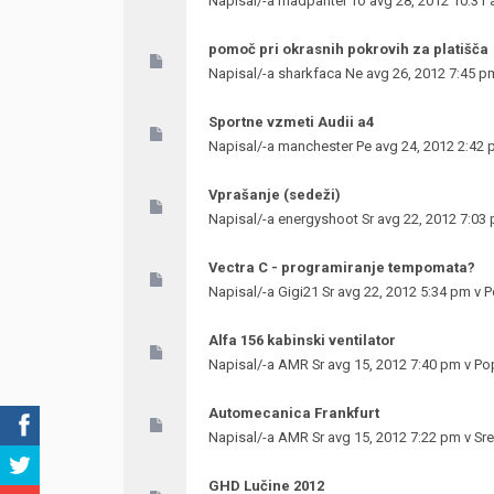
Napisal/-a
madpanter
To avg 28, 2012 10:31
pomoč pri okrasnih pokrovih za platišča
Napisal/-a
sharkfaca
Ne avg 26, 2012 7:45 p
Sportne vzmeti Audii a4
Napisal/-a
manchester
Pe avg 24, 2012 2:42
Vprašanje (sedeži)
Napisal/-a
energyshoot
Sr avg 22, 2012 7:03
Vectra C - programiranje tempomata?
Napisal/-a
Gigi21
Sr avg 22, 2012 5:34 pm v
P
Alfa 156 kabinski ventilator
Napisal/-a
AMR
Sr avg 15, 2012 7:40 pm v
Pop
Automecanica Frankfurt
Napisal/-a
AMR
Sr avg 15, 2012 7:22 pm v
Sr
GHD Lučine 2012