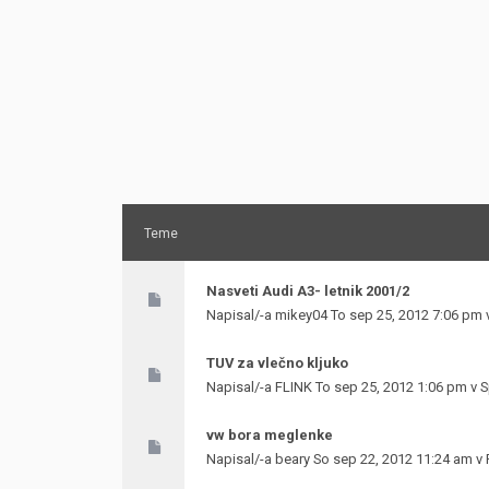
Teme
Nasveti Audi A3- letnik 2001/2
Napisal/-a
mikey04
To sep 25, 2012 7:06 pm 
TUV za vlečno kljuko
Napisal/-a
FLINK
To sep 25, 2012 1:06 pm v
S
vw bora meglenke
Napisal/-a
beary
So sep 22, 2012 11:24 am v