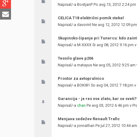
Napisal/-a
BostjanP
Po avg 13, 2012 2:24 pm
CELICA T18 električni pomik stekel
Napisal/-a
davorinl
Ne avg 12, 2012 12:09 pm
Skupinsko čipanje pri Tunercu: kdo zain
Napisal/-a
M-XXXX
Sr avg 08, 2012 9:16 pm 
Tesnilo glave p206
Napisal/-a
matayus
Ne avg 05, 2012 9:25 am
Prostor za avtopralnico
Napisal/-a
BOKI81
So avg 04, 2012 7:18 pm v
Garancija - je res vse zlato, kar se sveti?
Napisal/-a
chan
Pe avg 03, 2012 6:46 pm v
Pr
Menjava sedežev Renault Trafic
Napisal/-a
jonnathan
Pe jul 27, 2012 10:44 a