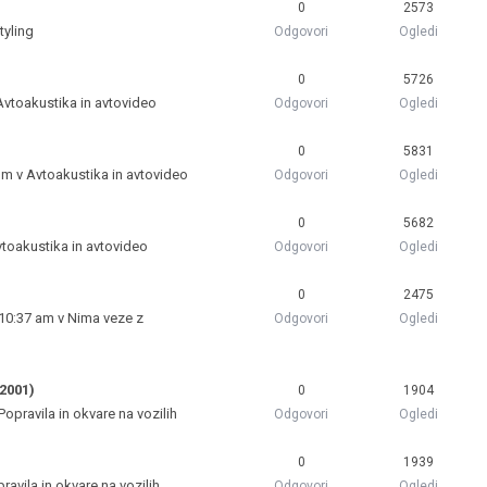
0
2573
tyling
Odgovori
Ogledi
0
5726
Avtoakustika in avtovideo
Odgovori
Ogledi
0
5831
 pm v
Avtoakustika in avtovideo
Odgovori
Ogledi
0
5682
toakustika in avtovideo
Odgovori
Ogledi
0
2475
 10:37 am v
Nima veze z
Odgovori
Ogledi
-2001)
0
1904
Popravila in okvare na vozilih
Odgovori
Ogledi
0
1939
ravila in okvare na vozilih
Odgovori
Ogledi