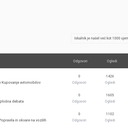
JERNEJ BOLKA
TEHNIČNA VPRAŠANJA
ROK ČERNJAVSKI
AVTOPLIN
Iskalnik je našel več kot 1000 uje
ŽIGA HABJAN
Odgovori
Ogledi
0
1426
v
Kupovanje avtomobilov
Odgovori
Ogledi
0
1605
plošna debata
Odgovori
Ogledi
0
1102
Popravila in okvare na vozilih
Odgovori
Ogledi