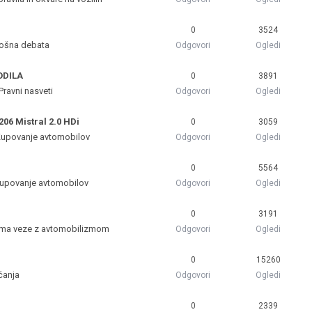
0
3524
ošna debata
Odgovori
Ogledi
VODILA
0
3891
Pravni nasveti
Odgovori
Ogledi
206 Mistral 2.0 HDi
0
3059
upovanje avtomobilov
Odgovori
Ogledi
0
5564
upovanje avtomobilov
Odgovori
Ogledi
0
3191
ma veze z avtomobilizmom
Odgovori
Ogledi
0
15260
čanja
Odgovori
Ogledi
0
2339