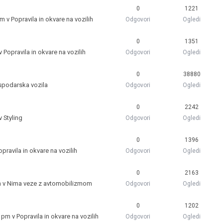
0
1221
pm v
Popravila in okvare na vozilih
Odgovori
Ogledi
0
1351
 v
Popravila in okvare na vozilih
Odgovori
Ogledi
0
38880
podarska vozila
Odgovori
Ogledi
0
2242
 v
Styling
Odgovori
Ogledi
0
1396
opravila in okvare na vozilih
Odgovori
Ogledi
0
2163
m v
Nima veze z avtomobilizmom
Odgovori
Ogledi
0
1202
4 pm v
Popravila in okvare na vozilih
Odgovori
Ogledi