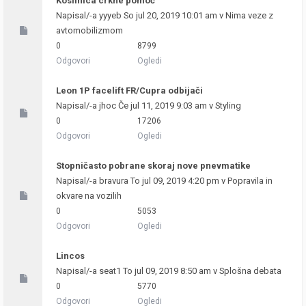
Kosilnica crkne pomoč
Napisal/-a
yyyeb
So jul 20, 2019 10:01 am v
Nima veze z
avtomobilizmom
0
8799
Odgovori
Ogledi
Leon 1P facelift FR/Cupra odbijači
Napisal/-a
jhoc
Če jul 11, 2019 9:03 am v
Styling
0
17206
Odgovori
Ogledi
Stopničasto pobrane skoraj nove pnevmatike
Napisal/-a
bravura
To jul 09, 2019 4:20 pm v
Popravila in
okvare na vozilih
0
5053
Odgovori
Ogledi
Lincos
Napisal/-a
seat1
To jul 09, 2019 8:50 am v
Splošna debata
0
5770
Odgovori
Ogledi