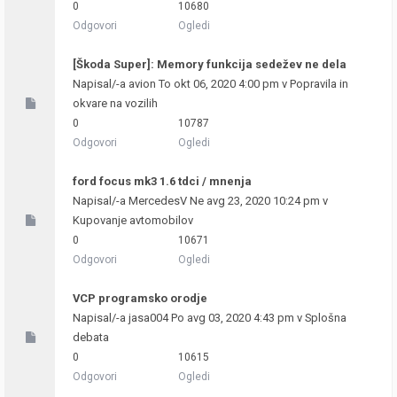
0
10680
Odgovori
Ogledi
[Škoda Super]: Memory funkcija sedežev ne dela
Napisal/-a
avion
To okt 06, 2020 4:00 pm v
Popravila in
okvare na vozilih
0
10787
Odgovori
Ogledi
ford focus mk3 1.6 tdci / mnenja
Napisal/-a
MercedesV
Ne avg 23, 2020 10:24 pm v
Kupovanje avtomobilov
0
10671
Odgovori
Ogledi
VCP programsko orodje
Napisal/-a
jasa004
Po avg 03, 2020 4:43 pm v
Splošna
debata
0
10615
Odgovori
Ogledi