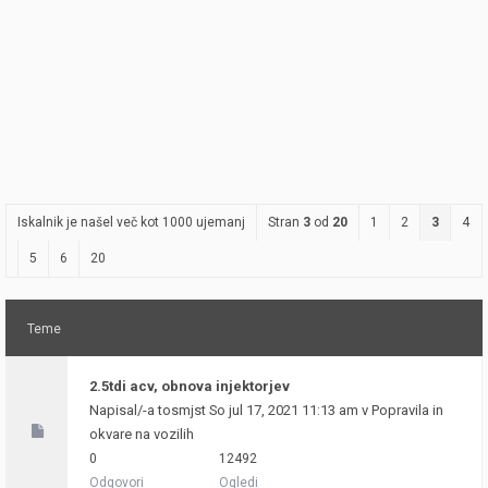
Iskalnik je našel več kot 1000 ujemanj
Stran
3
od
20
1
2
3
4
5
6
20
Teme
2.5tdi acv, obnova injektorjev
Napisal/-a
tosmjst
So jul 17, 2021 11:13 am v
Popravila in
okvare na vozilih
0
12492
Odgovori
Ogledi