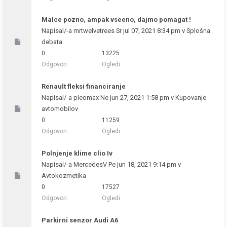
Malce pozno, ampak vseeno, dajmo pomagat !
Napisal/-a
mrtwelvetrees
Sr jul 07, 2021 8:34 pm v
Splošna
debata
0
13225
Odgovori
Ogledi
Renault fleksi financiranje
Napisal/-a
pleomax
Ne jun 27, 2021 1:58 pm v
Kupovanje
avtomobilov
0
11259
Odgovori
Ogledi
Polnjenje klime clio Iv
Napisal/-a
MercedesV
Pe jun 18, 2021 9:14 pm v
Avtokozmetika
0
17527
Odgovori
Ogledi
Parkirni senzor Audi A6