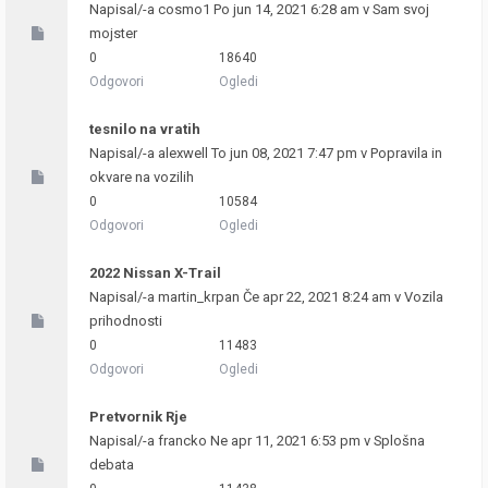
Napisal/-a
cosmo1
Po jun 14, 2021 6:28 am v
Sam svoj
mojster
0
18640
Odgovori
Ogledi
tesnilo na vratih
Napisal/-a
alexwell
To jun 08, 2021 7:47 pm v
Popravila in
okvare na vozilih
0
10584
Odgovori
Ogledi
2022 Nissan X-Trail
Napisal/-a
martin_krpan
Če apr 22, 2021 8:24 am v
Vozila
prihodnosti
0
11483
Odgovori
Ogledi
Pretvornik Rje
Napisal/-a
francko
Ne apr 11, 2021 6:53 pm v
Splošna
debata