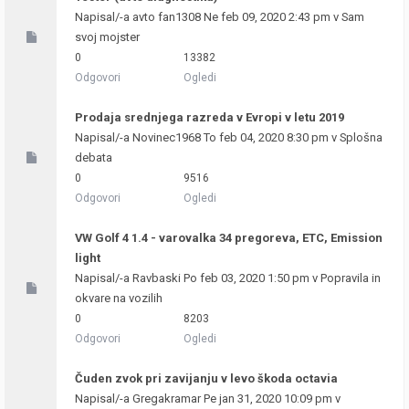
Napisal/-a
avto fan1308
Ne feb 09, 2020 2:43 pm v
Sam
svoj mojster
0
13382
Odgovori
Ogledi
Prodaja srednjega razreda v Evropi v letu 2019
Napisal/-a
Novinec1968
To feb 04, 2020 8:30 pm v
Splošna
debata
0
9516
Odgovori
Ogledi
VW Golf 4 1.4 - varovalka 34 pregoreva, ETC, Emission
light
Napisal/-a
Ravbaski
Po feb 03, 2020 1:50 pm v
Popravila in
okvare na vozilih
0
8203
Odgovori
Ogledi
Čuden zvok pri zavijanju v levo škoda octavia
Napisal/-a
Gregakramar
Pe jan 31, 2020 10:09 pm v