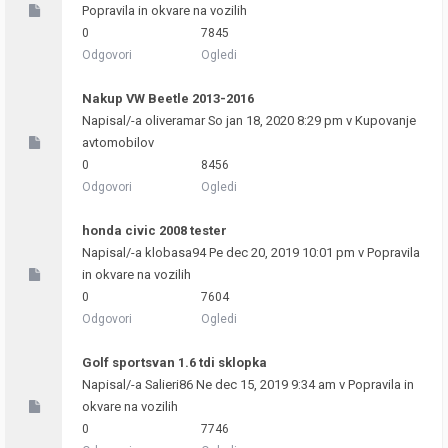
Popravila in okvare na vozilih
0
7845
Odgovori
Ogledi
Nakup VW Beetle 2013-2016
Napisal/-a
oliveramar
So jan 18, 2020 8:29 pm v
Kupovanje
avtomobilov
0
8456
Odgovori
Ogledi
honda civic 2008 tester
Napisal/-a
klobasa94
Pe dec 20, 2019 10:01 pm v
Popravila
in okvare na vozilih
0
7604
Odgovori
Ogledi
Golf sportsvan 1.6 tdi sklopka
Napisal/-a
Salieri86
Ne dec 15, 2019 9:34 am v
Popravila in
okvare na vozilih
0
7746