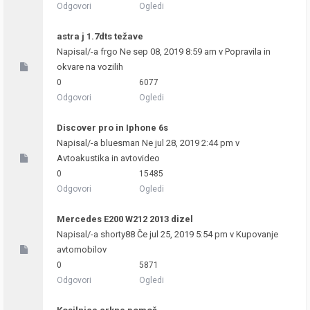
Odgovori
Ogledi
astra j 1.7dts težave
Napisal/-a
frgo
Ne sep 08, 2019 8:59 am v
Popravila in
okvare na vozilih
0
6077
Odgovori
Ogledi
Discover pro in Iphone 6s
Napisal/-a
bluesman
Ne jul 28, 2019 2:44 pm v
Avtoakustika in avtovideo
0
15485
Odgovori
Ogledi
Mercedes E200 W212 2013 dizel
Napisal/-a
shorty88
Če jul 25, 2019 5:54 pm v
Kupovanje
avtomobilov
0
5871
Odgovori
Ogledi