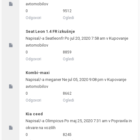
avtomobilov
0
9512
Odgovori
Ogledi
Seat Leon 1.4 FR izkušnje
Napisal/-a
Seatleonfr
Po jul 20, 2020 7:58 am v
Kupovanje
avtomobilov
0
8859
Odgovori
Ogledi
Kombi-maxi
Napisal/-a
meganer
Ne jul 05, 2020 9:08 pm v
Kupovanje
avtomobilov
0
8662
Odgovori
Ogledi
Kia ceed
Napisal/-a
Olimpicus
Po maj 25, 2020 7:31 am v
Popravila in
okvare na vozilih
0
8245