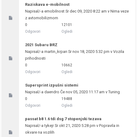
Raziskava e-mobilnost
Napisal/-a
emobilnost
Sr dec 09, 2020 8:22 am v
Nima veze
z avtomobilizmom
0
12101
Odgovori
Ogledi
2021 Subaru BRZ
Napisal/-a
martin_krpan
Sr nov 18, 2020 5:32 pm v
Vozila
prihodnosti
0
10662
Odgovori
Ogledi
Supersprint izpušni sistemi
Napisal/-a
daendro
Če nov 05, 2020 11:17 am v
Tuning
0
19488
Odgovori
Ogledi
passat b8 1.6 tdi dsg 7 stopenjski tezava
Napisal/-a
tykejr
Sr okt 21, 2020 5:28 pm v
Popravila in
okvare na vozilih