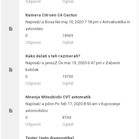
Odgovori
Ogledi
Kamera Citroen C4 Cactus
Napisal/-a
Bosa
Ne maj 10, 2020 7:18 pm v
Avtoakustika in
avtovideo
0
18969
Odgovori
Ogledi
Kako delati v teh razmerah?
Napisal/-a
janezZ
Če mar 19, 2020 6:47 pm v
Zabavni
kotiček
0
19700
Odgovori
Ogledi
Mnenje Mitsubishi CVT avtomatik.
Napisal/-a
pilon
Po feb 17, 2020 8:50 am v
Kupovanje
avtomobilov
0
8704
Odgovori
Ogledi
Tester (avto diagnostika)