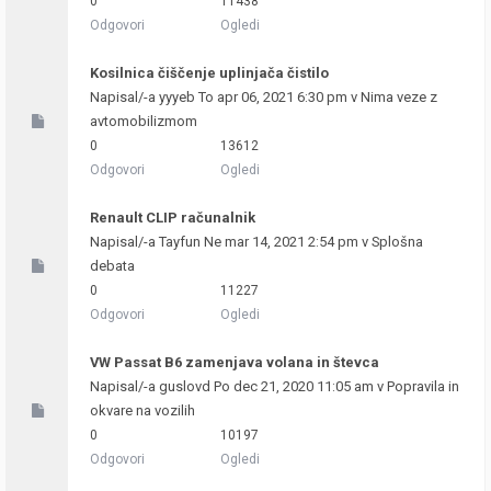
0
11438
Odgovori
Ogledi
Kosilnica čiščenje uplinjača čistilo
Napisal/-a
yyyeb
To apr 06, 2021 6:30 pm v
Nima veze z
avtomobilizmom
0
13612
Odgovori
Ogledi
Renault CLIP računalnik
Napisal/-a
Tayfun
Ne mar 14, 2021 2:54 pm v
Splošna
debata
0
11227
Odgovori
Ogledi
VW Passat B6 zamenjava volana in števca
Napisal/-a
guslovd
Po dec 21, 2020 11:05 am v
Popravila in
okvare na vozilih
0
10197
Odgovori
Ogledi