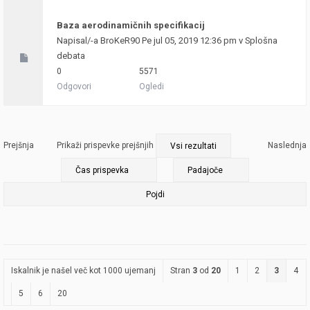
Baza aerodinamičnih specifikacij
Napisal/-a
BroKeR90
Pe jul 05, 2019 12:36 pm v
Splošna
debata
0
5571
Odgovori
Ogledi
Prejšnja
Prikaži prispevke prejšnjih
Naslednja
Iskalnik je našel več kot 1000 ujemanj
Stran
3
od
20
1
2
3
4
5
6
20