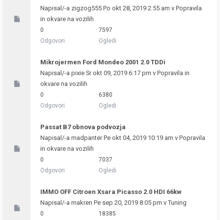
Napisal/-a
zigzog555
Po okt 28, 2019 2:55 am v
Popravila
in okvare na vozilih
0
7597
Odgovori
Ogledi
Mikrojermen Ford Mondeo 2001 2.0 TDDi
Napisal/-a
pixie
Sr okt 09, 2019 6:17 pm v
Popravila in
okvare na vozilih
0
6380
Odgovori
Ogledi
Passat B7 obnova podvozja
Napisal/-a
madpanter
Pe okt 04, 2019 10:19 am v
Popravila
in okvare na vozilih
0
7037
Odgovori
Ogledi
IMMO OFF Citroen Xsara Picasso 2.0 HDI 66kw
Napisal/-a
makren
Pe sep 20, 2019 8:05 pm v
Tuning
0
18385