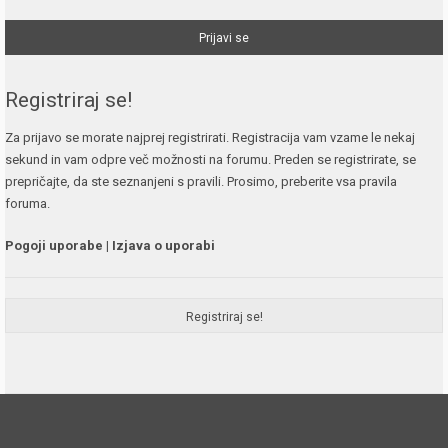
Registriraj se!
Za prijavo se morate najprej registrirati. Registracija vam vzame le nekaj
sekund in vam odpre več možnosti na forumu. Preden se registrirate, se
prepričajte, da ste seznanjeni s pravili. Prosimo, preberite vsa pravila
foruma.
Pogoji uporabe
|
Izjava o uporabi
Registriraj se!