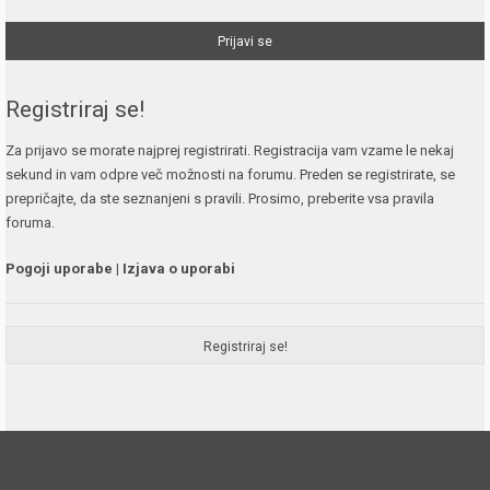
Registriraj se!
Za prijavo se morate najprej registrirati. Registracija vam vzame le nekaj
sekund in vam odpre več možnosti na forumu. Preden se registrirate, se
prepričajte, da ste seznanjeni s pravili. Prosimo, preberite vsa pravila
foruma.
Pogoji uporabe
|
Izjava o uporabi
Registriraj se!