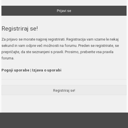
Registriraj se!
Za prijavo se morate najprej registrirati. Registracija vam vzame le nekaj
sekund in vam odpre več možnosti na forumu. Preden se registrirate, se
prepričajte, da ste seznanjeni s pravili. Prosimo, preberite vsa pravila
foruma.
Pogoji uporabe
|
Izjava o uporabi
Registriraj se!