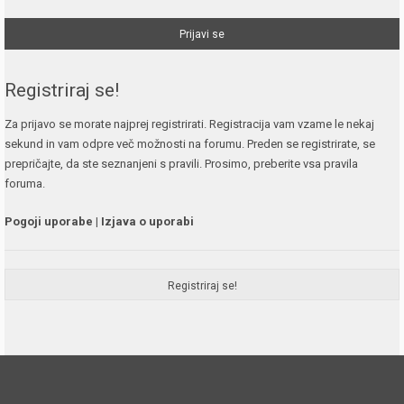
Registriraj se!
Za prijavo se morate najprej registrirati. Registracija vam vzame le nekaj
sekund in vam odpre več možnosti na forumu. Preden se registrirate, se
prepričajte, da ste seznanjeni s pravili. Prosimo, preberite vsa pravila
foruma.
Pogoji uporabe
|
Izjava o uporabi
Registriraj se!