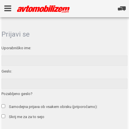
Prijavi se
Uporabniško ime:
Geslo:
Pozabljeno geslo?
Samodejna prijava ob vsakem obisku (priporočamo):
Skrij me za za to sejo