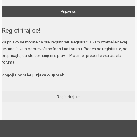
Registriraj se!
Za prijavo se morate najprej registrirati. Registracija vam vzame le nekaj
sekund in vam odpre več možnosti na forumu. Preden se registrirate, se
prepričajte, da ste seznanjeni s pravili. Prosimo, preberite vsa pravila
foruma.
Pogoji uporabe
|
Izjava o uporabi
Registriraj se!