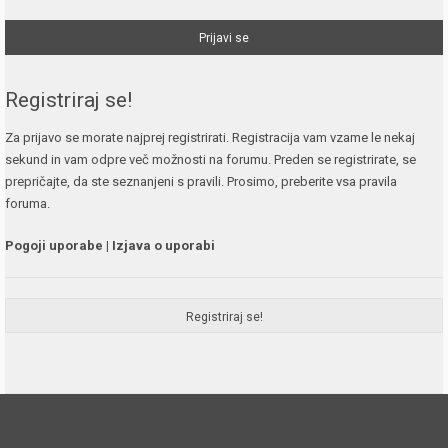
Registriraj se!
Za prijavo se morate najprej registrirati. Registracija vam vzame le nekaj
sekund in vam odpre več možnosti na forumu. Preden se registrirate, se
prepričajte, da ste seznanjeni s pravili. Prosimo, preberite vsa pravila
foruma.
Pogoji uporabe
|
Izjava o uporabi
Registriraj se!