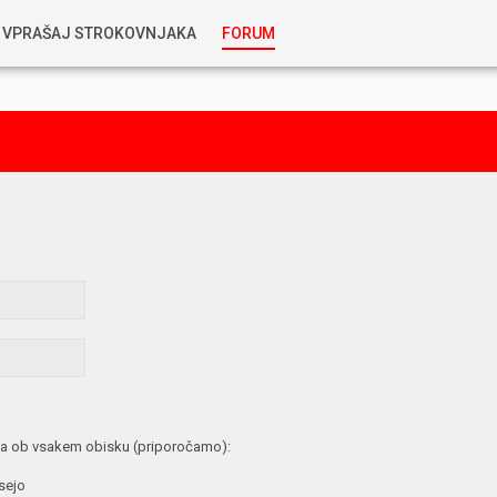
VPRAŠAJ STROKOVNJAKA
FORUM
RABLJENA VOZILA
KOSTJA PRIHODA
GORIVA
SILVAN SIMČIČ
AVTOPLIN
TOMAŽ DEMŠAR
MAZIVA IN OLJA
ALEŠ ARNŠEK
PREDELAVE
ALEKS HUMAR IN FLORJAN RUS
PNEVMATIKE
a ob vsakem obisku (priporočamo):
TIHOMIR KACJAN
 sejo
HIBRIDNA TEHNIKA