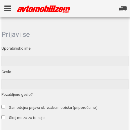
Prijavi se
Uporabniško ime:
Geslo:
Pozabljeno geslo?
Samodejna prijava ob vsakem obisku (priporočamo):
Skrij me za za to sejo