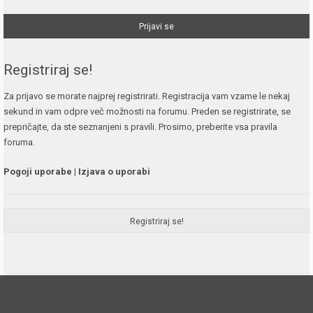
Registriraj se!
Za prijavo se morate najprej registrirati. Registracija vam vzame le nekaj
sekund in vam odpre več možnosti na forumu. Preden se registrirate, se
prepričajte, da ste seznanjeni s pravili. Prosimo, preberite vsa pravila
foruma.
Pogoji uporabe
|
Izjava o uporabi
Registriraj se!