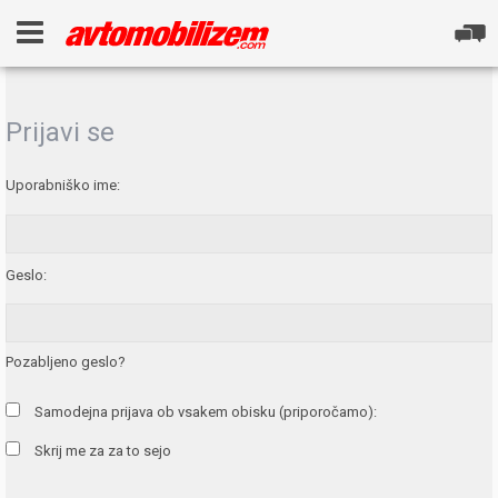
Prijavi se
Uporabniško ime:
Geslo:
Pozabljeno geslo?
Samodejna prijava ob vsakem obisku (priporočamo):
Skrij me za za to sejo