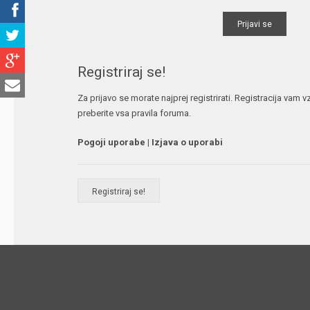
Registriraj se!
Za prijavo se morate najprej registrirati. Registracija vam
preberite vsa pravila foruma.
Pogoji uporabe
|
Izjava o uporabi
Registriraj se!