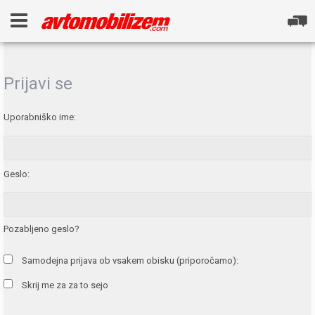
Prijavi se
Uporabniško ime:
Geslo:
Pozabljeno geslo?
Samodejna prijava ob vsakem obisku (priporočamo):
Skrij me za za to sejo