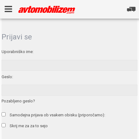
Prijavi se
Uporabniško ime:
Geslo:
Pozabljeno geslo?
Samodejna prijava ob vsakem obisku (priporočamo):
Skrij me za za to sejo