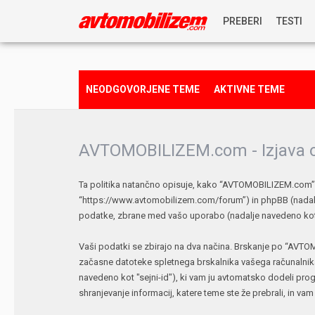
PREBERI
TESTI
NOVICE
NEODGOVORJENE TEME
AKTIVNE TEME
REPORTAŽE
AVTOMOBILIZEM.com - Izjava o
PREDSTAVITVE
Ta politika natančno opisuje, kako “AVTOMOBILIZEM.com”, 
NAGRADNA IGRA
“https://www.avtomobilizem.com/forum”) in phpBB (nadalj
podatke, zbrane med vašo uporabo (nadalje navedeno kot 
Vaši podatki se zbirajo na dva načina. Brskanje po “AVTO
začasne datoteke spletnega brskalnika vašega računalnika
navedeno kot "sejni-id"), ki vam ju avtomatsko dodeli pr
shranjevanje informacij, katere teme ste že prebrali, in va