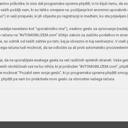
mo piškotke, ki niso del programske opreme phpBB, in to kljub temu, da so l
JERNEJ BOLKA
 vaših pošiljk nam, ki so lahko omejene na: pošiljanje kot anonimni uporabnik 
n vaši prispevki, ki jih objavite po registraciji in medtem, ko ste prijavljeni 
TEHNIČNA VPRAŠANJA
ROK ČERNJAVSKI
(nadalje navedeno kot "uporabniško ime"), osebno geslo za vpisovanje (nadalj
AVTOPLIN
 računu na “AVTOMOBILIZEM.com” ščitijo zakoni za zaščito podatkov in sicer v dr
ŽIGA HABJAN
o odmik od naših zahtev po tem, kaj je obvezno in kaj neobvezno. V vseh pr
 vašega računa tudi možnost, da se odločite za ali proti avtomatsko proizve
o je, da ne uporabljate enakega gesla na več različnih spletnih straneh. Vaše 
enih okoliščinah vas ne bo nihče, ki je pridružen “AVTOMOBILIZEM.com”, phpBB
ite možnost "Pozabil sem svoje geslo", ki jo programska oprema phpBB omogo
 phpBB pa vam bo priskrbela novo geslo za obnovitev vašega računa.