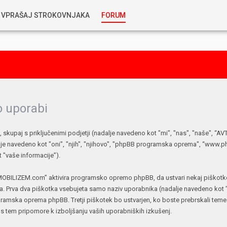
VPRAŠAJ STROKOVNJAKA
FORUM
RABLJENA VOZILA
KOSTJA PRIHODA
GORIVA
SILVAN SIMČIČ
AVTOPLIN
 uporabi
TOMAŽ DEMŠAR
skupaj s priključenimi podjetji (nadalje navedeno kot "mi", "nas", "naše", 
MAZIVA IN OLJA
ALEŠ ARNŠEK
e navedeno kot "oni", "njih", "njihovo", "phpBB programska oprema", “www.
"vaše informacije”).
PREDELAVE
ALEKS HUMAR IN FLORJAN RUS
MOBILIZEM.com” aktivira programsko opremo phpBB, da ustvari nekaj piškotkov 
. Prva dva piškotka vsebujeta samo naziv uporabnika (nadalje navedeno kot "u
PNEVMATIKE
ogramska oprema phpBB. Tretji piškotek bo ustvarjen, ko boste prebrskali te
TIHOMIR KACJAN
m s tem pripomore k izboljšanju vaših uporabniških izkušenj.
HIBRIDNA TEHNIKA