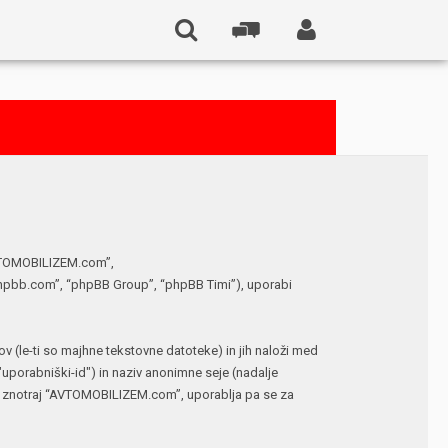
“AVTOMOBILIZEM.com”,
phpbb.com”, “phpBB Group”, “phpBB Timi”), uporabi
(le-ti so majhne tekstovne datoteke) in jih naloži med
porabniški-id") in naziv anonimne seje (nadalje
me znotraj “AVTOMOBILIZEM.com”, uporablja pa se za