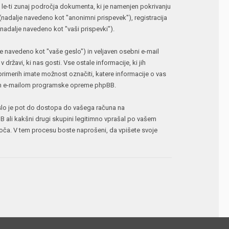
e-ti zunaj področja dokumenta, ki je namenjen pokrivanju
(nadalje navedeno kot "anonimni prispevek"), registracija
(nadalje navedeno kot "vaši prispevki").
e navedeno kot "vaše geslo") in veljaven osebni e-mail
žavi, ki nas gosti. Vse ostale informacije, ki jih
imerih imate možnost označiti, katere informacije o vas
denim e-mailom programske opreme phpBB.
geslo je pot do dostopa do vašega računa na
 ali kakšni drugi skupini legitimno vprašal po vašem
ča. V tem procesu boste naprošeni, da vpišete svoje