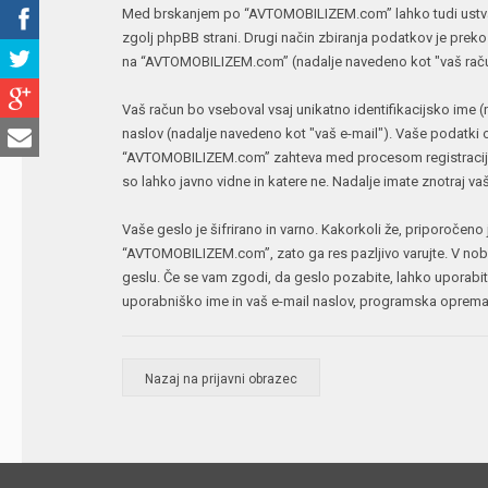
Med brskanjem po “AVTOMOBILIZEM.com” lahko tudi ustvari
zgolj phpBB strani. Drugi način zbiranja podatkov je preko
na “AVTOMOBILIZEM.com” (nadalje navedeno kot "vaš račun") i
Vaš račun bo vseboval vsaj unikatno identifikacijsko ime 
naslov (nadalje navedeno kot "vaš e-mail"). Vaše podatki o
“AVTOMOBILIZEM.com” zahteva med procesom registracije, s
so lahko javno vidne in katere ne. Nadalje imate znotraj
Vaše geslo je šifrirano in varno. Kakorkoli že, priporočen
“AVTOMOBILIZEM.com”, zato ga res pazljivo varujte. V nob
geslu. Če se vam zgodi, da geslo pozabite, lahko uporab
uporabniško ime in vaš e-mail naslov, programska oprema
Nazaj na prijavni obrazec