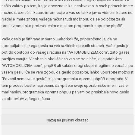
naših zahtev po tem, kaj je obvezno in kaj neobvezno. V vseh primerih imate
možnost označiti, katere informacije o vas so lahko javno vidne in katere ne.
Nadalje imate znotraj vašega računa tudi možnost, da se odločite za ali
proti avtomatsko proizvedenim e-mailom programske opreme phpBB.
Vaše geslo je šifrirano in varno. Kakorkoli že, priporočeno je, da ne
uporabljate enakega gesla na več različnih spletnih straneh. Vaše geslo je
pot do dostopa do vašega računa na “AVTOMOBILIZEM.com”, zato ga res
pazljivo varujte. V nobenih okoliščinah vas ne bo nihče, ki je pridružen
“AVTOMOBILIZEM.com”, phpBB ali kakšni drugi skupini legitimno vprašal po
vašem geslu. Če se vam zgodi, da geslo pozabite, lahko uporabite možnost
"Pozabil sem svoje geslo", ki jo programska oprema phpBB omogoča. V
tem procesu boste naprošeni, da vpišete svoje uporabniško ime in vaš e-
mail naslov, programska oprema phpBB pa vam bo priskrbela novo geslo
za obnovitev vašega računa.
Nazaj na prijavni obrazec