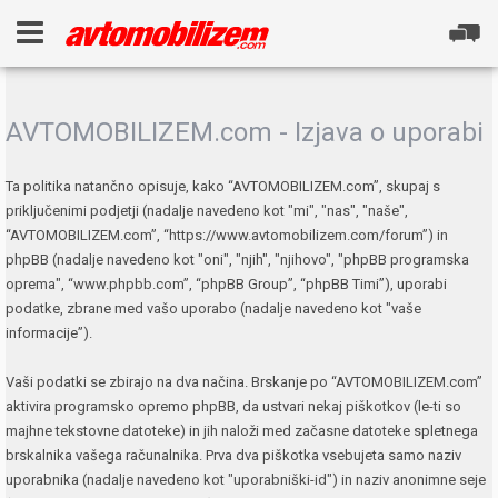
AVTOMOBILIZEM.com - Izjava o uporabi
Ta politika natančno opisuje, kako “AVTOMOBILIZEM.com”, skupaj s
priključenimi podjetji (nadalje navedeno kot "mi", "nas", "naše",
“AVTOMOBILIZEM.com”, “https://www.avtomobilizem.com/forum”) in
phpBB (nadalje navedeno kot "oni", "njih", "njihovo", "phpBB programska
oprema", “www.phpbb.com”, “phpBB Group”, “phpBB Timi”), uporabi
podatke, zbrane med vašo uporabo (nadalje navedeno kot "vaše
informacije”).
Vaši podatki se zbirajo na dva načina. Brskanje po “AVTOMOBILIZEM.com”
aktivira programsko opremo phpBB, da ustvari nekaj piškotkov (le-ti so
majhne tekstovne datoteke) in jih naloži med začasne datoteke spletnega
brskalnika vašega računalnika. Prva dva piškotka vsebujeta samo naziv
uporabnika (nadalje navedeno kot "uporabniški-id") in naziv anonimne seje