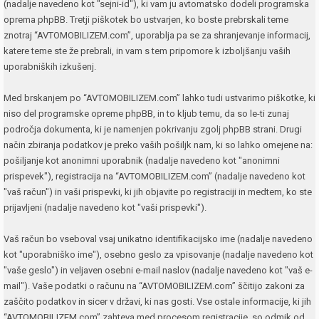
(nadalje navedeno kot "sejni-id"), ki vam ju avtomatsko dodeli programska
oprema phpBB. Tretji piškotek bo ustvarjen, ko boste prebrskali teme
znotraj “AVTOMOBILIZEM.com”, uporablja pa se za shranjevanje informacij,
katere teme ste že prebrali, in vam s tem pripomore k izboljšanju vaših
uporabniških izkušenj.
Med brskanjem po “AVTOMOBILIZEM.com” lahko tudi ustvarimo piškotke, ki
niso del programske opreme phpBB, in to kljub temu, da so le-ti zunaj
področja dokumenta, ki je namenjen pokrivanju zgolj phpBB strani. Drugi
način zbiranja podatkov je preko vaših pošiljk nam, ki so lahko omejene na:
pošiljanje kot anonimni uporabnik (nadalje navedeno kot "anonimni
prispevek"), registracija na “AVTOMOBILIZEM.com” (nadalje navedeno kot
"vaš račun") in vaši prispevki, ki jih objavite po registraciji in medtem, ko ste
prijavljeni (nadalje navedeno kot "vaši prispevki").
Vaš račun bo vseboval vsaj unikatno identifikacijsko ime (nadalje navedeno
kot "uporabniško ime"), osebno geslo za vpisovanje (nadalje navedeno kot
"vaše geslo") in veljaven osebni e-mail naslov (nadalje navedeno kot "vaš e-
mail"). Vaše podatki o računu na “AVTOMOBILIZEM.com” ščitijo zakoni za
zaščito podatkov in sicer v državi, ki nas gosti. Vse ostale informacije, ki jih
“AVTOMOBILIZEM.com” zahteva med procesom registracije, so odmik od