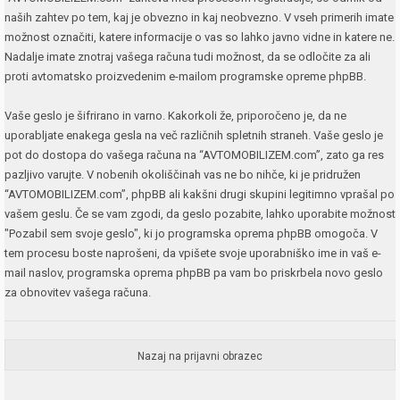
naših zahtev po tem, kaj je obvezno in kaj neobvezno. V vseh primerih imate
možnost označiti, katere informacije o vas so lahko javno vidne in katere ne.
Nadalje imate znotraj vašega računa tudi možnost, da se odločite za ali
proti avtomatsko proizvedenim e-mailom programske opreme phpBB.
Vaše geslo je šifrirano in varno. Kakorkoli že, priporočeno je, da ne
uporabljate enakega gesla na več različnih spletnih straneh. Vaše geslo je
pot do dostopa do vašega računa na “AVTOMOBILIZEM.com”, zato ga res
pazljivo varujte. V nobenih okoliščinah vas ne bo nihče, ki je pridružen
“AVTOMOBILIZEM.com”, phpBB ali kakšni drugi skupini legitimno vprašal po
vašem geslu. Če se vam zgodi, da geslo pozabite, lahko uporabite možnost
"Pozabil sem svoje geslo", ki jo programska oprema phpBB omogoča. V
tem procesu boste naprošeni, da vpišete svoje uporabniško ime in vaš e-
mail naslov, programska oprema phpBB pa vam bo priskrbela novo geslo
za obnovitev vašega računa.
Nazaj na prijavni obrazec