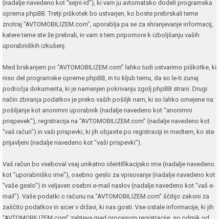
(nadalje navedeno kot "sejni-id"), ki vam ju avtomatsko dodeli programska
oprema phpBB. Tretji piškotek bo ustvarjen, ko boste prebrskali teme
znotraj “AVTOMOBILIZEM.com”, uporablja pa se za shranjevanje informacij,
katere teme ste že prebrali, in vam s tem pripomore k izboljšanju vaših
uporabniških izkušenj.
Med brskanjem po “AVTOMOBILIZEM.com” lahko tudi ustvarimo piškotke, ki
niso del programske opreme phpBB, in to kljub temu, da so le-ti zunaj
področja dokumenta, ki je namenjen pokrivanju zgolj phpBB strani. Drugi
način zbiranja podatkov je preko vaših pošiljk nam, ki so lahko omejene na:
pošiljanje kot anonimni uporabnik (nadalje navedeno kot "anonimni
prispevek"), registracija na “AVTOMOBILIZEM.com” (nadalje navedeno kot
"vaš račun") in vaši prispevki, ki jih objavite po registraciji in medtem, ko ste
prijavljeni (nadalje navedeno kot "vaši prispevki").
Vaš račun bo vseboval vsaj unikatno identifikacijsko ime (nadalje navedeno
kot "uporabniško ime"), osebno geslo za vpisovanje (nadalje navedeno kot
"vaše geslo") in veljaven osebni e-mail naslov (nadalje navedeno kot "vaš e-
mail"). Vaše podatki o računu na “AVTOMOBILIZEM.com” ščitijo zakoni za
zaščito podatkov in sicer v državi, ki nas gosti. Vse ostale informacije, ki jih
“AVTOMOBILIZEM.com” zahteva med procesom registracije, so odmik od