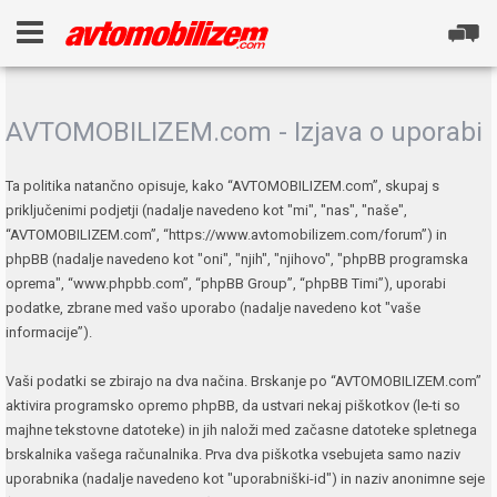
AVTOMOBILIZEM.com - Izjava o uporabi
Ta politika natančno opisuje, kako “AVTOMOBILIZEM.com”, skupaj s
priključenimi podjetji (nadalje navedeno kot "mi", "nas", "naše",
“AVTOMOBILIZEM.com”, “https://www.avtomobilizem.com/forum”) in
phpBB (nadalje navedeno kot "oni", "njih", "njihovo", "phpBB programska
oprema", “www.phpbb.com”, “phpBB Group”, “phpBB Timi”), uporabi
podatke, zbrane med vašo uporabo (nadalje navedeno kot "vaše
informacije”).
Vaši podatki se zbirajo na dva načina. Brskanje po “AVTOMOBILIZEM.com”
aktivira programsko opremo phpBB, da ustvari nekaj piškotkov (le-ti so
majhne tekstovne datoteke) in jih naloži med začasne datoteke spletnega
brskalnika vašega računalnika. Prva dva piškotka vsebujeta samo naziv
uporabnika (nadalje navedeno kot "uporabniški-id") in naziv anonimne seje