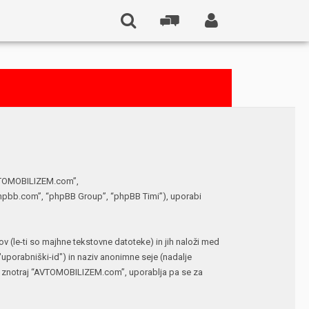
“AVTOMOBILIZEM.com”,
phpbb.com”, “phpBB Group”, “phpBB Timi”), uporabi
(le-ti so majhne tekstovne datoteke) in jih naloži med
porabniški-id") in naziv anonimne seje (nadalje
me znotraj “AVTOMOBILIZEM.com”, uporablja pa se za