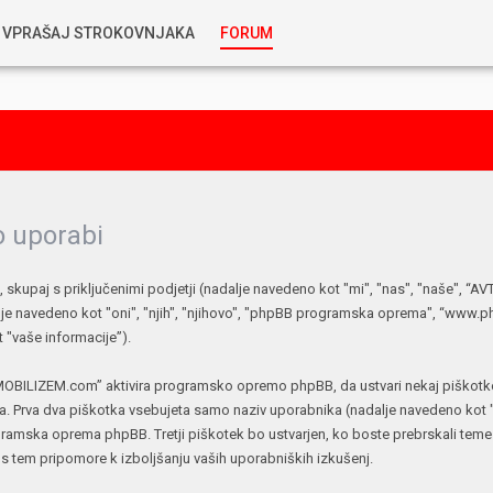
VPRAŠAJ STROKOVNJAKA
FORUM
RABLJENA VOZILA
KOSTJA PRIHODA
GORIVA
SILVAN SIMČIČ
AVTOPLIN
 uporabi
TOMAŽ DEMŠAR
skupaj s priključenimi podjetji (nadalje navedeno kot "mi", "nas", "naše", 
MAZIVA IN OLJA
ALEŠ ARNŠEK
e navedeno kot "oni", "njih", "njihovo", "phpBB programska oprema", “www.
"vaše informacije”).
PREDELAVE
ALEKS HUMAR IN FLORJAN RUS
MOBILIZEM.com” aktivira programsko opremo phpBB, da ustvari nekaj piškotkov 
. Prva dva piškotka vsebujeta samo naziv uporabnika (nadalje navedeno kot "u
PNEVMATIKE
ogramska oprema phpBB. Tretji piškotek bo ustvarjen, ko boste prebrskali te
TIHOMIR KACJAN
m s tem pripomore k izboljšanju vaših uporabniških izkušenj.
HIBRIDNA TEHNIKA