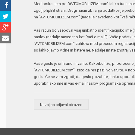
Med brskanjem po “AVTOMOBILIZEM.com” lahko tudi ustvari
zgolj phpBB strani. Drugi način zbiranja podatkov je preko
na “AVTOMOBILIZEM.com” (nadalje navedeno kot "vaš račun") i
Vaš račun bo vseboval vsaj unikatno identifikacijsko ime 
naslov (nadalje navedeno kot "vaš e-mail"). Vaše podatki o
“AVTOMOBILIZEM.com” zahteva med procesom registracije, s
so lahko javno vidne in katere ne. Nadalje imate znotraj
Vaše geslo je šifrirano in varno. Kakorkoli že, priporočen
“AVTOMOBILIZEM.com”, zato ga res pazljivo varujte. V nob
geslu. Če se vam zgodi, da geslo pozabite, lahko uporab
uporabniško ime in vaš e-mail naslov, programska oprema
Nazaj na prijavni obrazec