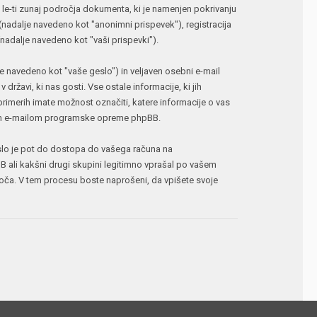
e-ti zunaj področja dokumenta, ki je namenjen pokrivanju
(nadalje navedeno kot "anonimni prispevek"), registracija
(nadalje navedeno kot "vaši prispevki").
e navedeno kot "vaše geslo") in veljaven osebni e-mail
žavi, ki nas gosti. Vse ostale informacije, ki jih
imerih imate možnost označiti, katere informacije o vas
denim e-mailom programske opreme phpBB.
geslo je pot do dostopa do vašega računa na
 ali kakšni drugi skupini legitimno vprašal po vašem
ča. V tem procesu boste naprošeni, da vpišete svoje