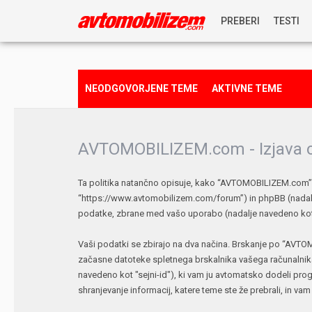
PREBERI
TESTI
NOVICE
NEODGOVORJENE TEME
AKTIVNE TEME
REPORTAŽE
AVTOMOBILIZEM.com - Izjava o
PREDSTAVITVE
Ta politika natančno opisuje, kako “AVTOMOBILIZEM.com”, 
NAGRADNA IGRA
“https://www.avtomobilizem.com/forum”) in phpBB (nadalj
podatke, zbrane med vašo uporabo (nadalje navedeno kot 
Vaši podatki se zbirajo na dva načina. Brskanje po “AVTO
začasne datoteke spletnega brskalnika vašega računalnika
navedeno kot "sejni-id"), ki vam ju avtomatsko dodeli pr
shranjevanje informacij, katere teme ste že prebrali, in va