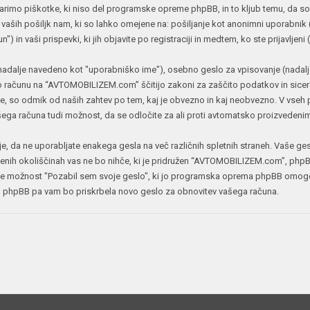
mo piškotke, ki niso del programske opreme phpBB, in to kljub temu, da so l
JERNEJ BOLKA
 vaših pošiljk nam, ki so lahko omejene na: pošiljanje kot anonimni uporabnik 
n vaši prispevki, ki jih objavite po registraciji in medtem, ko ste prijavljeni 
TEHNIČNA VPRAŠANJA
ROK ČERNJAVSKI
(nadalje navedeno kot "uporabniško ime"), osebno geslo za vpisovanje (nadalj
AVTOPLIN
 računu na “AVTOMOBILIZEM.com” ščitijo zakoni za zaščito podatkov in sicer v dr
ŽIGA HABJAN
o odmik od naših zahtev po tem, kaj je obvezno in kaj neobvezno. V vseh pr
 vašega računa tudi možnost, da se odločite za ali proti avtomatsko proizve
o je, da ne uporabljate enakega gesla na več različnih spletnih straneh. Vaše 
enih okoliščinah vas ne bo nihče, ki je pridružen “AVTOMOBILIZEM.com”, phpBB
ite možnost "Pozabil sem svoje geslo", ki jo programska oprema phpBB omogo
 phpBB pa vam bo priskrbela novo geslo za obnovitev vašega računa.