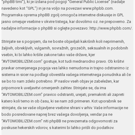
“phpBB timi”), ki je izdana pod pogoji “
General Public License
” (nadalje
navedeno kot “GPL”) in je na voljo na povezavi
www.phpbb.com
.
Programska oprema phpBB zgolj omogoča internetne diskusije in GPL
jasno omejuje vsebine v okvire tistega, kar dovolimo oz. ne prepovemo. Za
nadaljne informacije o phpBB si oglejte povezavo:
http://www.phpbb.com/
.
Strinjate se s pogojem, da ne boste objavljali kakršnih koli neprimernih,
žaljivih, obrekljivih, vulgarnih, sovražnih, grozečih, seksualnih in podobnih
vsebin, ki bi lahko kršile zakone tako vaše države, kjer
“AVTOMOBILIZEM.com” gostuje, kot tudi mednarodno pravo. Ob kršitvi
pravkar omenjenega pogoja vas lahko nemudoma in trajno odstranimo iz
sistema in sicer na podlagi obvestila vašega internetnega ponudnika ali če
se bo to nam zdelo potrebno. IP naslov vseh objav je zabeležen, kar
pripomore k uveljavitvi omenjenih zahtev. Strinjate se, da ima
“AVTOMOBILIZEM.com” pravico odstraniti, urejati, premakniti ali zapreti
katero koli temo in ob času, ki se nam zdi primeren. Kot uporabnik se
strinjate, da se vaše objavljene vsebine shrani v arhiv. Vaše informacije ne
bodo posredovane naprej brez vašega dovoljenja, vendar pa ne
“AVTOMOBILIZEM.com” niti phpBB ne prevzemata odgovornosti za
poskuse hekerskih vdorov, s katerimi bi lahko prišli do podatkov.