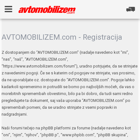
AVTOMOBILIZEM.com - Registracija
Z dostopanjem do “AVTOMOBILIZEM.com” (nadalje navedeno kot “mi”,
“nas”, “naš”, “AVTOMOBILIZEM.com”,
“https://www.avtomobilizem.com/forum”), uradno potrjujete, da se strinjate
z navedenimi pogoji. Če se s katerim od pogojev ne strinjate, vas prosimo,
da ne uporabljate oz. dostopate do “AVTOMOBILIZEM.com”. Pogoje lahko
kadarkoli spremenimo in potrudili se bomo po najboljših močeh, da vas o
morebitnih spremembah obvestimo, bilo pa bi dobro, da tudi sami redno
pregledujete ta dokument, saj vaša uporaba “AVTOMOBILIZEM.com” po
spremembah pomeni, da se uradno strinjate z vsemi popravki in
nadgradnjami.
Naši forumi tečejo na phpBB platformi za forume (nadalje navedeno kot
“oni”, “njim”, “njihov”, “phpBB p”, “www.phpbb.com”, “phpBB skupina”,