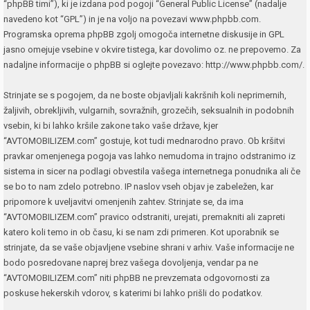
“phpBB timi”), ki je izdana pod pogoji “
General Public License
” (nadalje
navedeno kot “GPL”) in je na voljo na povezavi
www.phpbb.com
.
Programska oprema phpBB zgolj omogoča internetne diskusije in GPL
jasno omejuje vsebine v okvire tistega, kar dovolimo oz. ne prepovemo. Za
nadaljne informacije o phpBB si oglejte povezavo:
http://www.phpbb.com/
.
Strinjate se s pogojem, da ne boste objavljali kakršnih koli neprimernih,
žaljivih, obrekljivih, vulgarnih, sovražnih, grozečih, seksualnih in podobnih
vsebin, ki bi lahko kršile zakone tako vaše države, kjer
“AVTOMOBILIZEM.com” gostuje, kot tudi mednarodno pravo. Ob kršitvi
pravkar omenjenega pogoja vas lahko nemudoma in trajno odstranimo iz
sistema in sicer na podlagi obvestila vašega internetnega ponudnika ali če
se bo to nam zdelo potrebno. IP naslov vseh objav je zabeležen, kar
pripomore k uveljavitvi omenjenih zahtev. Strinjate se, da ima
“AVTOMOBILIZEM.com” pravico odstraniti, urejati, premakniti ali zapreti
katero koli temo in ob času, ki se nam zdi primeren. Kot uporabnik se
strinjate, da se vaše objavljene vsebine shrani v arhiv. Vaše informacije ne
bodo posredovane naprej brez vašega dovoljenja, vendar pa ne
“AVTOMOBILIZEM.com” niti phpBB ne prevzemata odgovornosti za
poskuse hekerskih vdorov, s katerimi bi lahko prišli do podatkov.