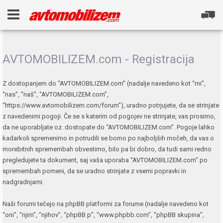
AVTOMOBILIZEM.com - Registracija
Z dostopanjem do “AVTOMOBILIZEM.com” (nadalje navedeno kot “mi”,
“nas”, “naš”, “AVTOMOBILIZEM.com”,
“https://www.avtomobilizem.com/forum”), uradno potrjujete, da se strinjate
z navedenimi pogoji. Če se s katerim od pogojev ne strinjate, vas prosimo,
da ne uporabljate oz. dostopate do “AVTOMOBILIZEM.com”. Pogoje lahko
kadarkoli spremenimo in potrudili se bomo po najboljših močeh, da vas o
morebitnih spremembah obvestimo, bilo pa bi dobro, da tudi sami redno
pregledujete ta dokument, saj vaša uporaba “AVTOMOBILIZEM.com” po
spremembah pomeni, da se uradno strinjate z vsemi popravki in
nadgradnjami.
Naši forumi tečejo na phpBB platformi za forume (nadalje navedeno kot
“oni”, “njim”, “njihov”, “phpBB p”, “www.phpbb.com”, “phpBB skupina”,