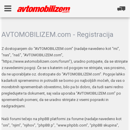
AVTOMOBILIZEM.com - Registracija
Z dostopanjem do “AVTOMOBILIZEM.com” (nadalje navedeno kot “mi”,
“nas”, “naš”, “AVTOMOBILIZEM.com”,
“https://www.avtomobilizem.com/forum”), uradno potrjujete, da se strinjate
z navedenimi pogoji. Če se s katerim od pogojev ne strinjate, vas prosimo,
da ne uporabljate oz. dostopate do “AVTOMOBILIZEM.com”. Pogoje lahko
kadarkoli spremenimo in potrudili se bomo po najboljših močeh, da vas o
morebitnih spremembah obvestimo, bilo pa bi dobro, da tudi sami redno
pregledujete ta dokument, saj vaša uporaba “AVTOMOBILIZEM.com” po
spremembah pomeni, da se uradno strinjate z vsemi popravki in
nadgradnjami.
Naši forumi tečejo na phpBB platformi za forume (nadalje navedeno kot
“oni”, “njim”, “njihov”, “phpBB p”, “www.phpbb.com”, “phpBB skupina”,