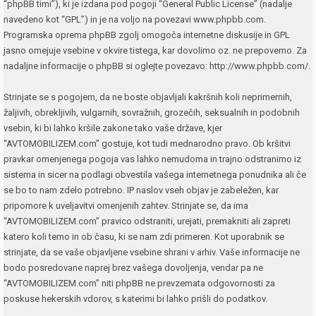
“phpBB timi”), ki je izdana pod pogoji “
General Public License
” (nadalje
navedeno kot “GPL”) in je na voljo na povezavi
www.phpbb.com
.
Programska oprema phpBB zgolj omogoča internetne diskusije in GPL
jasno omejuje vsebine v okvire tistega, kar dovolimo oz. ne prepovemo. Za
nadaljne informacije o phpBB si oglejte povezavo:
http://www.phpbb.com/
.
Strinjate se s pogojem, da ne boste objavljali kakršnih koli neprimernih,
žaljivih, obrekljivih, vulgarnih, sovražnih, grozečih, seksualnih in podobnih
vsebin, ki bi lahko kršile zakone tako vaše države, kjer
“AVTOMOBILIZEM.com” gostuje, kot tudi mednarodno pravo. Ob kršitvi
pravkar omenjenega pogoja vas lahko nemudoma in trajno odstranimo iz
sistema in sicer na podlagi obvestila vašega internetnega ponudnika ali če
se bo to nam zdelo potrebno. IP naslov vseh objav je zabeležen, kar
pripomore k uveljavitvi omenjenih zahtev. Strinjate se, da ima
“AVTOMOBILIZEM.com” pravico odstraniti, urejati, premakniti ali zapreti
katero koli temo in ob času, ki se nam zdi primeren. Kot uporabnik se
strinjate, da se vaše objavljene vsebine shrani v arhiv. Vaše informacije ne
bodo posredovane naprej brez vašega dovoljenja, vendar pa ne
“AVTOMOBILIZEM.com” niti phpBB ne prevzemata odgovornosti za
poskuse hekerskih vdorov, s katerimi bi lahko prišli do podatkov.