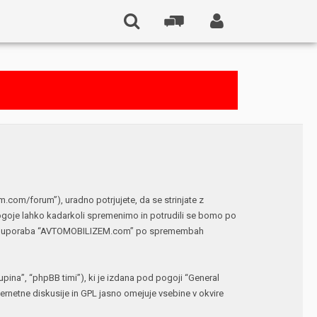
om/forum”), uradno potrjujete, da se strinjate z
ogoje lahko kadarkoli spremenimo in potrudili se bomo po
 vaša uporaba “AVTOMOBILIZEM.com” po spremembah
ina”, “phpBB timi”), ki je izdana pod pogoji “
General
netne diskusije in GPL jasno omejuje vsebine v okvire