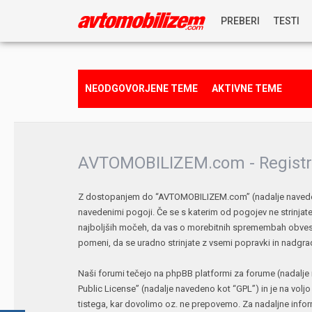
PREBERI
TESTI
NOVICE
NEODGOVORJENE TEME
AKTIVNE TEME
REPORTAŽE
PREDSTAVITVE
AVTOMOBILIZEM.com - Registr
NAGRADNA IGRA
Z dostopanjem do “AVTOMOBILIZEM.com” (nadalje navedeno 
navedenimi pogoji. Če se s katerim od pogojev ne strinj
najboljših močeh, da vas o morebitnih spremembah obves
pomeni, da se uradno strinjate z vsemi popravki in nadgra
Naši forumi tečejo na phpBB platformi za forume (nadalje 
Public License
” (nadalje navedeno kot “GPL”) in je na volj
tistega, kar dovolimo oz. ne prepovemo. Za nadaljne info