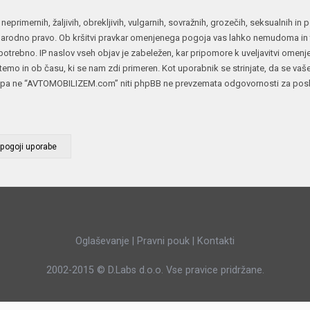
JERNEJ BOLKA
 neprimernih, žaljivih, obrekljivih, vulgarnih, sovražnih, grozečih, seksualnih i
rodno pravo. Ob kršitvi pravkar omenjenega pogoja vas lahko nemudoma in tr
TEHNIČNA VPRAŠANJA
otrebno. IP naslov vseh objav je zabeležen, kar pripomore k uveljavitvi omen
ROK ČERNJAVSKI
oli temo in ob času, ki se nam zdi primeren. Kot uporabnik se strinjate, da se vaš
AVTOPLIN
pa ne “AVTOMOBILIZEM.com” niti phpBB ne prevzemata odgovornosti za poskuse
ŽIGA HABJAN
Oglaševanje
|
Pravni pouk
|
Kontakti
2002-2015 ©
D.Labs d.o.o.
Vse pravice pridržane.