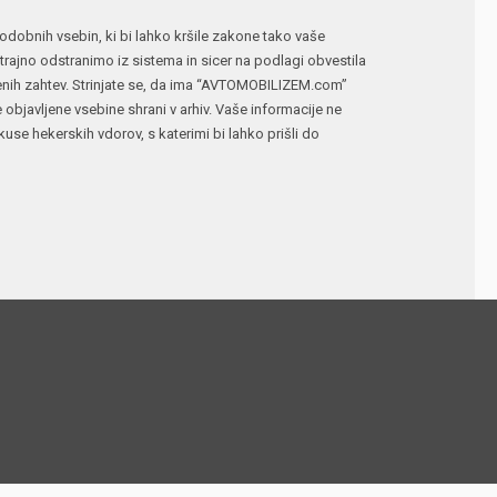
n podobnih vsebin, ki bi lahko kršile zakone tako vaše
ajno odstranimo iz sistema in sicer na podlagi obvestila
jenih zahtev. Strinjate se, da ima “AVTOMOBILIZEM.com”
e objavljene vsebine shrani v arhiv. Vaše informacije ne
 hekerskih vdorov, s katerimi bi lahko prišli do