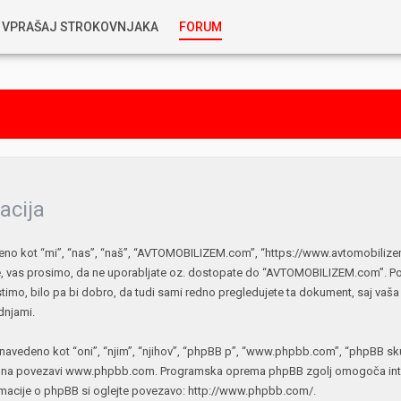
VPRAŠAJ STROKOVNJAKA
FORUM
RABLJENA VOZILA
KOSTJA PRIHODA
GORIVA
SILVAN SIMČIČ
AVTOPLIN
TOMAŽ DEMŠAR
acija
MAZIVA IN OLJA
kot “mi”, “nas”, “naš”, “AVTOMOBILIZEM.com”, “https://www.avtomobilizem.c
ALEŠ ARNŠEK
ate, vas prosimo, da ne uporabljate oz. dostopate do “AVTOMOBILIZEM.com”. P
PREDELAVE
timo, bilo pa bi dobro, da tudi sami redno pregledujete ta dokument, saj
ALEKS HUMAR IN FLORJAN RUS
dnjami.
PNEVMATIKE
navedeno kot “oni”, “njim”, “njihov”, “phpBB p”, “www.phpbb.com”, “phpBB skup
TIHOMIR KACJAN
o na povezavi
www.phpbb.com
. Programska oprema phpBB zgolj omogoča inter
rmacije o phpBB si oglejte povezavo:
http://www.phpbb.com/
.
HIBRIDNA TEHNIKA