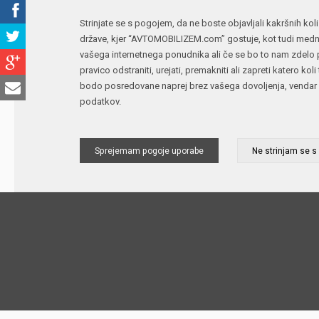
Strinjate se s pogojem, da ne boste objavljali kakršnih koli
države, kjer “AVTOMOBILIZEM.com” gostuje, kot tudi medna
vašega internetnega ponudnika ali če se bo to nam zdelo p
pravico odstraniti, urejati, premakniti ali zapreti katero k
bodo posredovane naprej brez vašega dovoljenja, vendar 
podatkov.